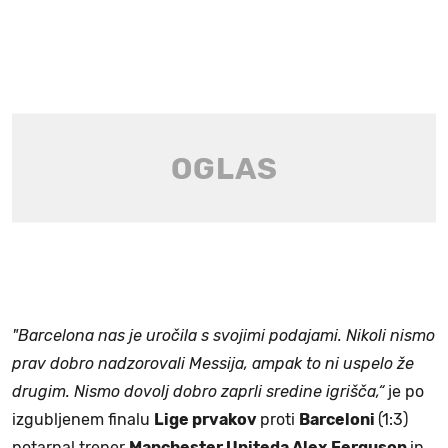
"Barcelona nas je uročila s svojimi podajami. Nikoli nismo
prav dobro nadzorovali Messija, ampak to ni uspelo že
drugim. Nismo dovolj dobro zaprli sredine igrišča,“
je po
izgubljenem finalu
Lige prvakov
proti
Barceloni
(1:3)
potarnal trener
Manchester Uniteda Alex
Ferguson
in