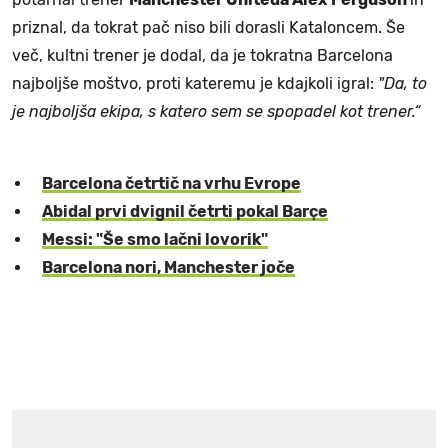
priznal, da tokrat pač niso bili dorasli Kataloncem. Še
več, kultni trener je dodal, da je tokratna Barcelona
najboljše moštvo, proti kateremu je kdajkoli igral:
"Da, to
je najboljša ekipa, s katero sem se spopadel kot trener.“
Barcelona četrtič na vrhu Evrope
Abidal prvi dvignil četrti pokal Barçe
Messi: "Še smo lačni lovorik"
Barcelona nori, Manchester joče