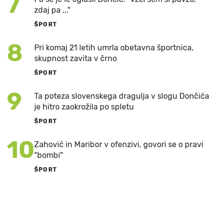
7
zdaj pa ..."
ŠPORT
8
Pri komaj 21 letih umrla obetavna športnica,
skupnost zavita v črno
ŠPORT
9
Ta poteza slovenskega dragulja v slogu Dončića
je hitro zaokrožila po spletu
ŠPORT
10
Zahović in Maribor v ofenzivi, govori se o pravi
"bombi"
ŠPORT