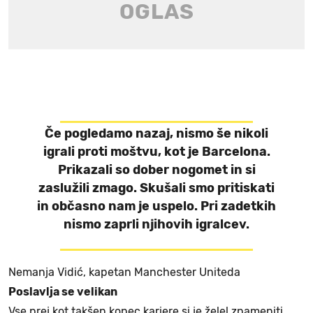
Če pogledamo nazaj, nismo še nikoli
igrali proti moštvu, kot je Barcelona.
Prikazali so dober nogomet in si
zaslužili zmago. Skušali smo pritiskati
in občasno nam je uspelo. Pri zadetkih
nismo zaprli njihovih igralcev.
Nemanja Vidić, kapetan Manchester Uniteda
Poslavlja se velikan
Vse prej kot takšen konec kariere si je želel znameniti