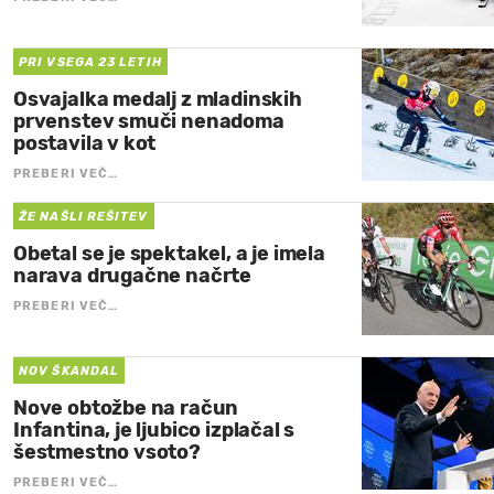
PRI VSEGA 23 LETIH
Osvajalka medalj z mladinskih
prvenstev smuči nenadoma
postavila v kot
PREBERI VEČ…
ŽE NAŠLI REŠITEV
Obetal se je spektakel, a je imela
narava drugačne načrte
PREBERI VEČ…
NOV ŠKANDAL
Nove obtožbe na račun
Infantina, je ljubico izplačal s
šestmestno vsoto?
PREBERI VEČ…