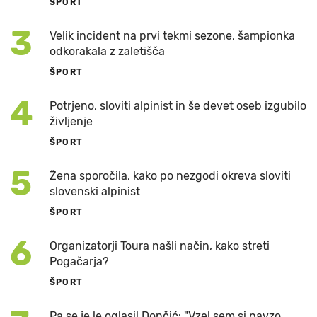
ŠPORT
3
Velik incident na prvi tekmi sezone, šampionka
odkorakala z zaletišča
ŠPORT
4
Potrjeno, sloviti alpinist in še devet oseb izgubilo
življenje
ŠPORT
5
Žena sporočila, kako po nezgodi okreva sloviti
slovenski alpinist
ŠPORT
6
Organizatorji Toura našli način, kako streti
Pogačarja?
ŠPORT
Pa se je le oglasil Dončić: "Vzel sem si pavzo,