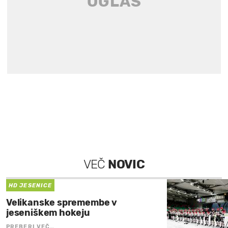
VEČ
NOVIC
HD JESENICE
Velikanske spremembe v
jeseniškem hokeju
PREBERI VEČ…