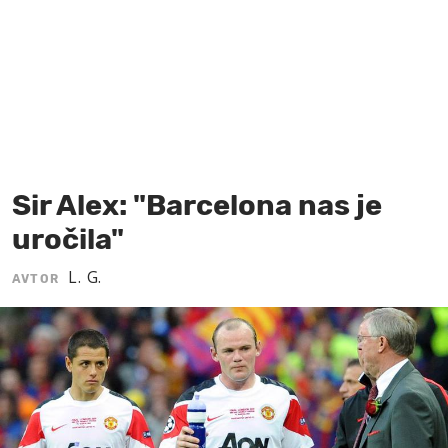
MOJ SANJ
Sir Alex: "Barcelona nas je
uročila"
L. G.
AVTOR