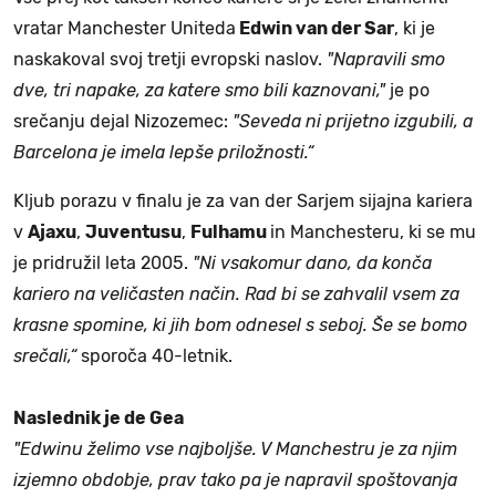
vratar Manchester Uniteda
Edwin van der Sar
, ki je
naskakoval svoj tretji evropski naslov.
"Napravili smo
dve, tri napake, za katere smo bili kaznovani,"
je po
srečanju dejal Nizozemec:
"Seveda ni prijetno izgubili, a
Barcelona je imela lepše priložnosti.“
Kljub porazu v finalu je za van der Sarjem sijajna kariera
v
Ajaxu
,
Juventusu
,
Fulhamu
in Manchesteru, ki se mu
je pridružil leta 2005.
"Ni vsakomur dano, da konča
kariero na veličasten način. Rad bi se zahvalil vsem za
krasne spomine, ki jih bom odnesel s seboj. Še se bomo
srečali,“
sporoča 40-letnik.
Naslednik je de Gea
"Edwinu želimo vse najboljše. V Manchestru je za njim
izjemno obdobje, prav tako pa je napravil spoštovanja