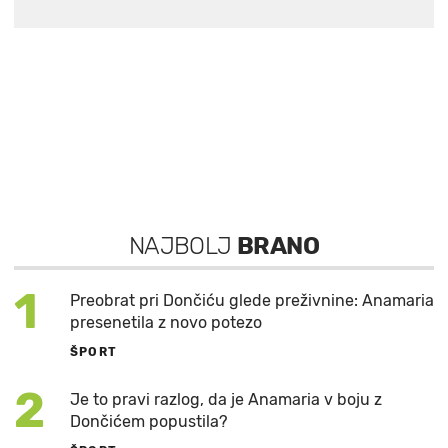
NAJBOLJ
BRANO
1
Preobrat pri Dončiću glede preživnine: Anamaria
presenetila z novo potezo
ŠPORT
2
Je to pravi razlog, da je Anamaria v boju z
Dončićem popustila?