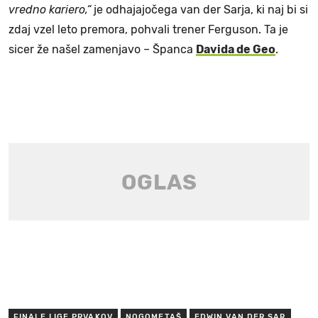
vredno kariero,“
je odhajajočega van der Sarja, ki naj bi si
zdaj vzel leto premora, pohvali trener Ferguson. Ta je
sicer že našel zamenjavo – Španca
Davida de Geo
.
FINALE LIGE PRVAKOV
NOGOMETAŠ
EDWIN VAN DER SAR