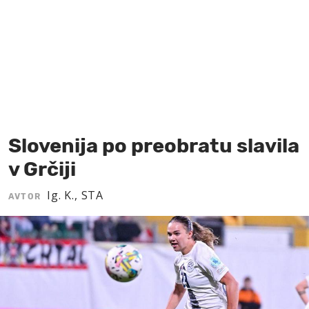
MOJ SANJ
Slovenija po preobratu slavila
v Grčiji
Ig. K., STA
AVTOR