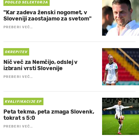
POGLED SELEKTORJA
"Kar zadeva ženski nogomet, v
Sloveniji zaostajamo za svetom"
PREBERI VEČ…
OKREPITEV
Nič več za Nemčijo, odslej v
izbrani vrsti Slovenije
PREBERI VEČ…
KVALIFIKACIJE EP
Peta tekma, peta zmaga Slovenk,
tokrat s 5:0
PREBERI VEČ…