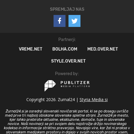
SPREMLJAJ NAS
Partnerji:
VREME.NET
BOLHA.COM
MED.OVER.NET
STYLE.OVER.NET
Powered by:
Copyright 2026. Zurnal24 |
Styria Media si
Žurnal24.si je osrednji slovenski novičarski portal, ki se po dosegu uvršča
med prve tri najbolj obiskane slovenske spletne strani. Žurnal24 je mesto,
kjer lahko prebirate aktualne, ekskluzivne, domače, tuje in slovenske
novice. Naši novinarji se pri svojem delu najstrožje držijo novinarskega
kodeksa in informacije striktno preverjajo. Navajajo vire, kar žal ni praksa v
slovenskem medijskem prostoru in dajejo v svojih novicah prostor vsem,