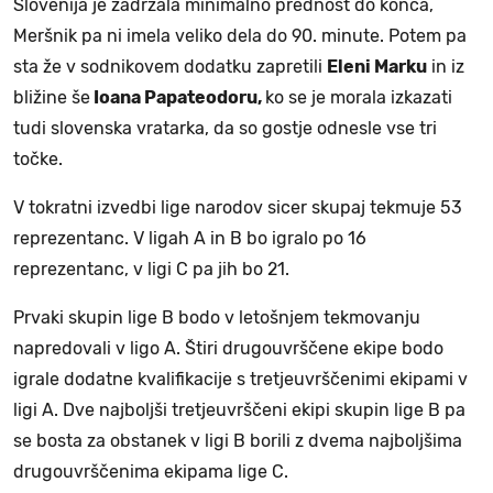
Slovenija je zadržala minimalno prednost do konca,
Meršnik pa ni imela veliko dela do 90. minute. Potem pa
sta že v sodnikovem dodatku zapretili
Eleni Marku
in iz
bližine še
Ioana Papateodoru,
ko se je morala izkazati
tudi slovenska vratarka, da so gostje odnesle vse tri
točke.
V tokratni izvedbi lige narodov sicer skupaj tekmuje 53
reprezentanc. V ligah A in B bo igralo po 16
reprezentanc, v ligi C pa jih bo 21.
Prvaki skupin lige B bodo v letošnjem tekmovanju
napredovali v ligo A. Štiri drugouvrščene ekipe bodo
igrale dodatne kvalifikacije s tretjeuvrščenimi ekipami v
ligi A. Dve najboljši tretjeuvrščeni ekipi skupin lige B pa
se bosta za obstanek v ligi B borili z dvema najboljšima
drugouvrščenima ekipama lige C.