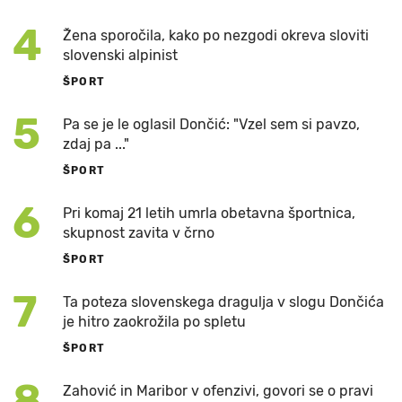
4
Žena sporočila, kako po nezgodi okreva sloviti
slovenski alpinist
ŠPORT
5
Pa se je le oglasil Dončić: "Vzel sem si pavzo,
zdaj pa ..."
ŠPORT
6
Pri komaj 21 letih umrla obetavna športnica,
skupnost zavita v črno
ŠPORT
7
Ta poteza slovenskega dragulja v slogu Dončića
je hitro zaokrožila po spletu
ŠPORT
8
Zahović in Maribor v ofenzivi, govori se o pravi