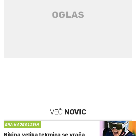
VEČ
NOVIC
ENA NAJBOLJŠIH
Nikina velika tekmica se vrača