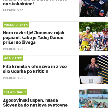
na skakalnice!
PREBERI VEČ…
VELIKA RIVALA
Noro razkritje! Jonasov rojak
pojasnil, kako je Tadej Dancu
prišel do živega
PREBERI VEČ…
ODZIV FIFE
Fifa krenila v ofenzivo in z vso
silo udarila po kritikih
PREBERI VEČ…
"PA JO IMAM!"
Zgodovinski uspeh, mlada
Slovenka do naslova svetovne