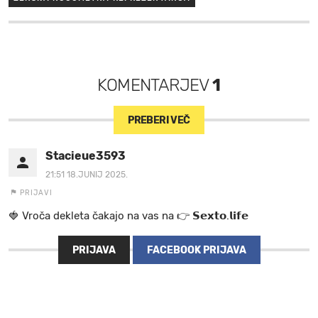
KOMENTARJEV
1
PREBERI VEČ
Stacieue3593
21:51 18.JUNIJ 2025.
PRIJAVI
🍓 V r o č a d e k l e t a ča k a jo na va s n a 👉 𝗦𝗲𝘅𝘁𝗼.𝗹𝗶𝗳𝗲
PRIJAVA
FACEBOOK PRIJAVA