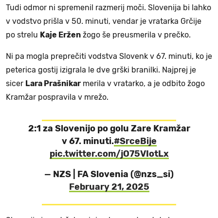
Tudi odmor ni spremenil razmerij moči. Slovenija bi lahko
v vodstvo prišla v 50. minuti, vendar je vratarka Grčije
po strelu
Kaje Eržen
žogo še preusmerila v prečko.
Ni pa mogla preprečiti vodstva Slovenk v 67. minuti, ko je
peterica gostij izigrala le dve grški branilki. Najprej je
sicer
Lara Prašnikar
merila v vratarko, a je odbito žogo
Kramžar pospravila v mrežo.
2:1 za Slovenijo po golu Zare Kramžar
v 67. minuti.
#SrceBije
pic.twitter.com/jO75VIotLx
— NZS | FA Slovenia (@nzs_si)
February 21, 2025