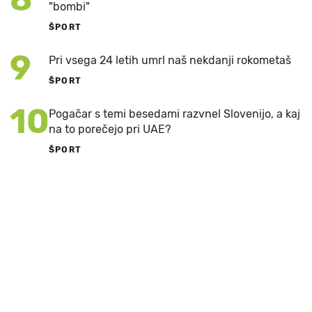
"bombi"
ŠPORT
9
Pri vsega 24 letih umrl naš nekdanji rokometaš
ŠPORT
10
Pogačar s temi besedami razvnel Slovenijo, a kaj
na to porečejo pri UAE?
ŠPORT