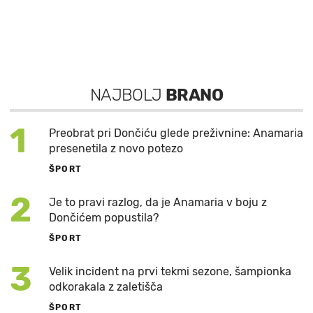
NAJBOLJ
BRANO
1
Preobrat pri Dončiću glede preživnine: Anamaria
presenetila z novo potezo
ŠPORT
2
Je to pravi razlog, da je Anamaria v boju z
Dončićem popustila?
ŠPORT
3
Velik incident na prvi tekmi sezone, šampionka
odkorakala z zaletišča
ŠPORT