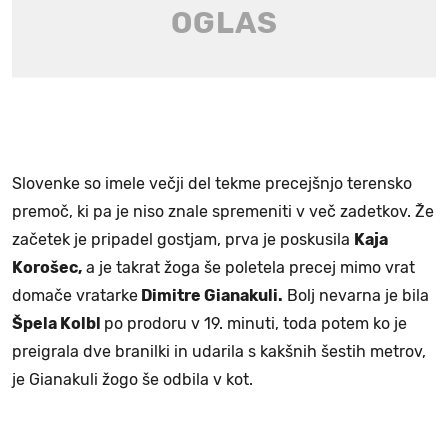
Slovenke so imele večji del tekme precejšnjo terensko
premoč, ki pa je niso znale spremeniti v več zadetkov. Že
začetek je pripadel gostjam, prva je poskusila
Kaja
Korošec,
a je takrat žoga še poletela precej mimo vrat
domače vratarke
Dimitre Gianakuli.
Bolj nevarna je bila
Špela Kolbl
po prodoru v 19. minuti, toda potem ko je
preigrala dve branilki in udarila s kakšnih šestih metrov,
je Gianakuli žogo še odbila v kot.