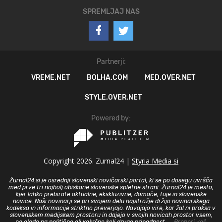
SPREMLJAJ NAS
Partnerji:
VREME.NET
BOLHA.COM
MED.OVER.NET
STYLE.OVER.NET
Powered by:
Copyright 2026. Zurnal24 |
Styria Media si
Žurnal24.si je osrednji slovenski novičarski portal, ki se po dosegu uvršča
med prve tri najbolj obiskane slovenske spletne strani. Žurnal24 je mesto,
kjer lahko prebirate aktualne, ekskluzivne, domače, tuje in slovenske
novice. Naši novinarji se pri svojem delu najstrožje držijo novinarskega
kodeksa in informacije striktno preverjajo. Navajajo vire, kar žal ni praksa v
slovenskem medijskem prostoru in dajejo v svojih novicah prostor vsem,