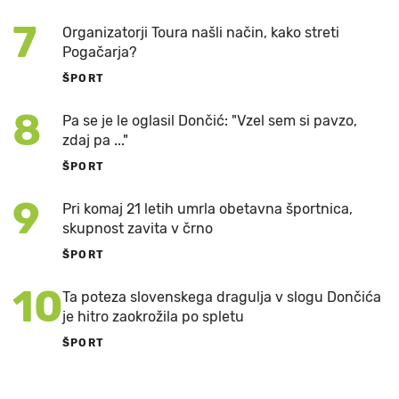
7
Organizatorji Toura našli način, kako streti
Pogačarja?
ŠPORT
8
Pa se je le oglasil Dončić: "Vzel sem si pavzo,
zdaj pa ..."
ŠPORT
9
Pri komaj 21 letih umrla obetavna športnica,
skupnost zavita v črno
ŠPORT
10
Ta poteza slovenskega dragulja v slogu Dončića
je hitro zaokrožila po spletu
ŠPORT