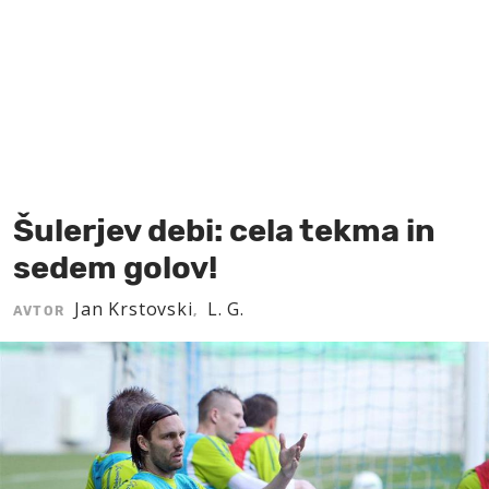
MOJ SANJ
Šulerjev debi: cela tekma in
sedem golov!
Jan Krstovski
L. G.
AVTOR
,