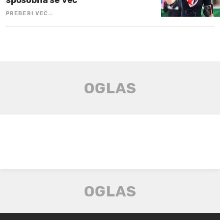
sposobna še več"
PREBERI VEČ…