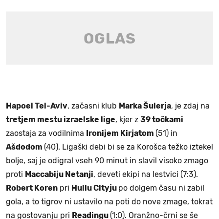
Hapoel Tel-Aviv
, začasni klub
Marka Šulerja
, je zdaj na
tretjem mestu izraelske lige
, kjer z
39 točkami
zaostaja za vodilnima
Ironijem Kirjatom
(51) in
Ašdodom
(40). Ligaški debi bi se za Korošca težko iztekel
bolje, saj je odigral vseh 90 minut in slavil visoko zmago
proti
Maccabiju Netanji
, deveti ekipi na lestvici (7:3).
Robert Koren
pri
Hullu Cityju
po dolgem času ni zabil
gola, a to tigrov ni ustavilo na poti do nove zmage, tokrat
na gostovanju pri
Readingu
(1:0). Oranžno-črni se še