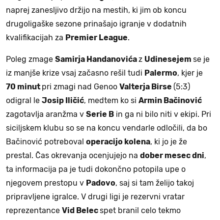
naprej zanesljivo držijo na mestih, ki jim ob koncu
drugoligaške sezone prinašajo igranje v dodatnih
kvalifikacijah za
Premier League
.
Poleg zmage
Samirja Handanovića
z
Udinesejem
se je
iz manjše krize vsaj začasno rešil tudi
Palermo
, kjer je
70 minut
pri zmagi nad Genoo
Valterja Birse
(5:3)
odigral le
Josip Iličić
, medtem ko si
Armin Bačinović
zagotavlja aranžma v
Serie B
in ga ni bilo niti v ekipi. Pri
siciljskem klubu so se na koncu vendarle odločili, da bo
Bačinović potreboval
operacijo kolena
, ki jo je že
prestal. Čas okrevanja ocenjujejo na
dober mesec dni
,
ta informacija pa je tudi dokončno potopila upe o
njegovem prestopu v
Padovo
, saj si tam želijo takoj
pripravljene igralce. V drugi ligi je rezervni vratar
reprezentance
Vid Belec
spet branil celo tekmo