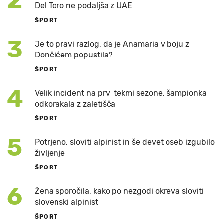
2
Del Toro ne podaljša z UAE
ŠPORT
3
Je to pravi razlog, da je Anamaria v boju z
Dončićem popustila?
ŠPORT
4
Velik incident na prvi tekmi sezone, šampionka
odkorakala z zaletišča
ŠPORT
5
Potrjeno, sloviti alpinist in še devet oseb izgubilo
življenje
ŠPORT
6
Žena sporočila, kako po nezgodi okreva sloviti
slovenski alpinist
ŠPORT