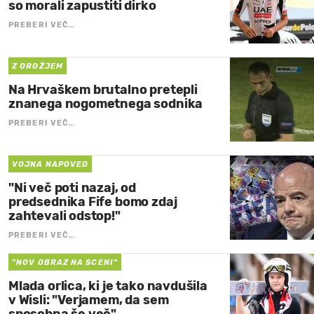
so morali zapustiti dirko
PREBERI VEČ…
Z OROŽJEM
Na Hrvaškem brutalno pretepli
znanega nogometnega sodnika
PREBERI VEČ…
VOJNA NAPOVED
"Ni več poti nazaj, od
predsednika Fife bomo zdaj
zahtevali odstop!"
PREBERI VEČ…
"NOV OBRAZ NA SCENI"
Mlada orlica, ki je tako navdušila
v Wisli: "Verjamem, da sem