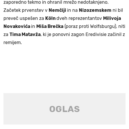
zaporedno tekmo in ohranil mrežo nedotaknjeno.
Začetek prvenstev v
Nemčiji
in na
Nizozemskem
ni bil
preveč uspešen za
Köln
dveh reprezentantov
Milivoja
Novakovića
in
Miša Brečka
(poraz proti Wolfsburgu), niti
za
Tima Matavža
, ki je ponovni zagon Eredivisie začinil z
remijem.