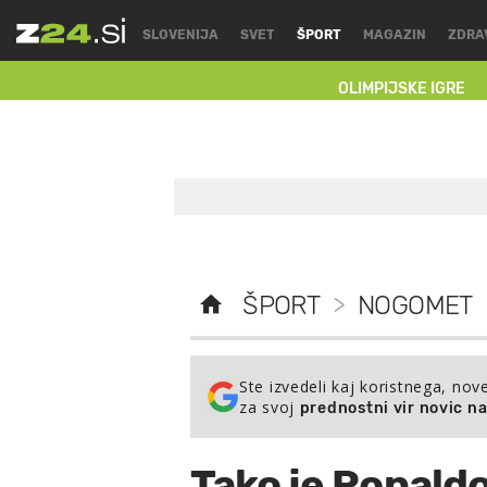
SLOVENIJA
SVET
ŠPORT
MAGAZIN
ZDRA
OLIMPIJSKE IGRE
ŠPORT
>
NOGOMET
Ste izvedeli kaj koristnega, nov
za svoj
prednostni vir novic n
Tako je Ronaldo