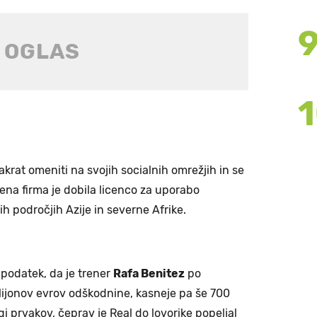
akrat omeniti na svojih socialnih omrežjih in se
ena firma je dobila licenco za uporabo
ih področjih Azije in severne Afrike.
e podatek, da je trener
Rafa Benitez
po
milijonov evrov odškodnine, kasneje pa še 700
gi prvakov, čeprav je Real do lovorike popeljal