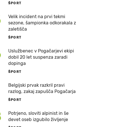
ŠPORT
5
Velik incident na prvi tekmi
sezone, šampionka odkorakala z
zaletišča
ŠPORT
6
Uslužbenec v Pogačarjevi ekipi
dobil 20 let suspenza zaradi
dopinga
ŠPORT
7
Belgijski prvak razkril pravi
razlog, zakaj zapušča Pogačarja
ŠPORT
8
Potrjeno, sloviti alpinist in še
devet oseb izgubilo življenje