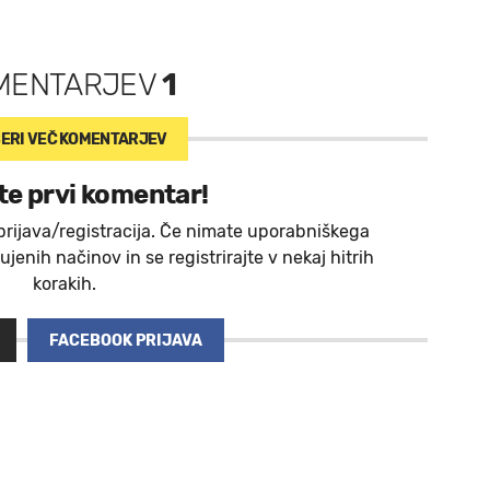
MENTARJEV
1
ERI VEČ
KOMENTARJEV
te prvi komentar!
prijava/registracija. Če nimate uporabniškega
jenih načinov in se registrirajte v nekaj hitrih
korakih.
FACEBOOK PRIJAVA