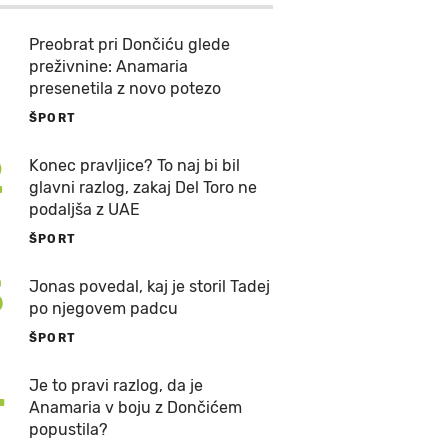
Preobrat pri Dončiću glede
preživnine: Anamaria
presenetila z novo potezo
ŠPORT
2
Konec pravljice? To naj bi bil
glavni razlog, zakaj Del Toro ne
podaljša z UAE
ŠPORT
3
Jonas povedal, kaj je storil Tadej
po njegovem padcu
ŠPORT
4
Je to pravi razlog, da je
Anamaria v boju z Dončićem
popustila?