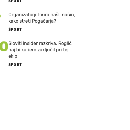
ŠPORT
9
Organizatorji Toura našli način,
kako streti Pogačarja?
ŠPORT
10
Sloviti insider razkriva: Roglič
naj bi kariero zaključil pri tej
ekipi
ŠPORT