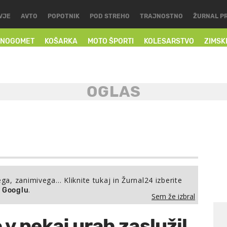
VJE
AVTO
POPOTNIK
POD STREHO
TRAJNOSTNO
ŽURNAL P
NOGOMET
KOŠARKA
MOTO ŠPORTI
KOLESARSTVO
ZIMSK
ega, zanimivega… Kliknite tukaj in Žurnal24 izberite
.
a Googlu
Sem že izbral
 v nekaj urah zaslužil