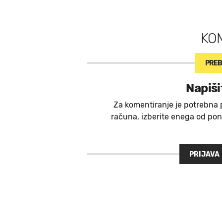
KO
PREB
Napiši
Za komentiranje je potrebna 
računa, izberite enega od ponu
PRIJAVA