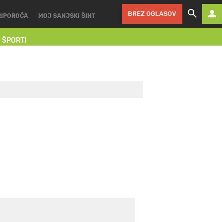
BREZ OGLASOV
RIPOROČA
MOJ SANJSKI ŠIHT
I ŠPORTI