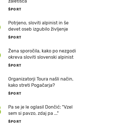
zaletišča
ŠPORT
5
Potrjeno, sloviti alpinist in še
devet oseb izgubilo življenje
ŠPORT
6
Žena sporočila, kako po nezgodi
okreva sloviti slovenski alpinist
ŠPORT
7
Organizatorji Toura našli način,
kako streti Pogačarja?
ŠPORT
8
Pa se je le oglasil Dončić: "Vzel
sem si pavzo, zdaj pa ..."
ŠPORT