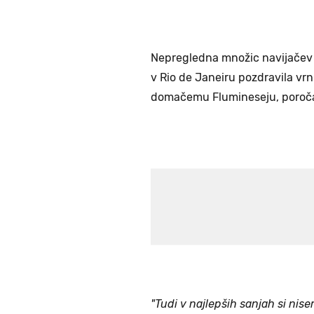
Nepregledna množic navijačev 
v Rio de Janeiru pozdravila v
domačemu Flumineseju, poroča
"Tudi v najlepših sanjah si nis