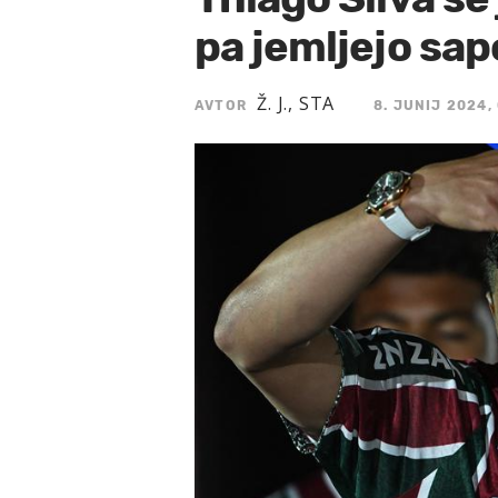
pa jemljejo sap
Ž. J., STA
AVTOR
8. JUNIJ 2024,