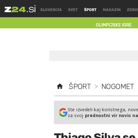
SLOVENIJA
SVET
ŠPORT
MAGAZIN
ZDRA
OLIMPIJSKE IGRE
ŠPORT
>
NOGOMET
Ste izvedeli kaj koristnega, nov
za svoj
prednostni vir novic n
Thiago Silva se 