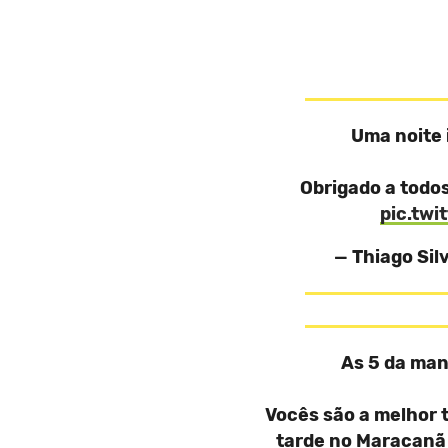
Uma noite 
Obrigado a todos
pic.tw
— Thiago Sil
As 5 da man
Vocês são a melhor 
tarde no Maracanã