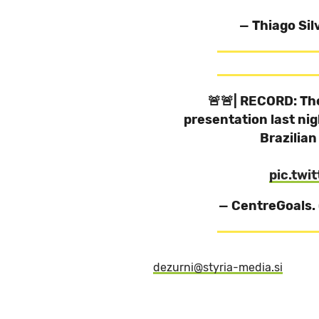
— Thiago Sil
🚨🚨| RECORD: The
presentation last nig
Brazilian
pic.twi
— CentreGoals.
dezurni@styria-media.si