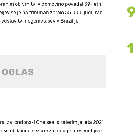
branim ob vrnitvi v domovino povedal 39-letni
jev se je na tribunah zbralo 55.000 ljudi, kar
redstavitvi nogometašev v Braziliji.
gral za londonski Chelsea, s katerim je leta 2021
 pa se ob koncu sezone za mnoge presenetljivo