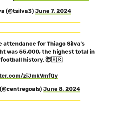
va (@tsilva3)
June 7, 2024
 attendance for Thiago Silva’s
ht was 55,000, the highest total in
 football history. 🤯🇧🇷
tter.com/ziJmkVmfQy
 (@centregoals)
June 8, 2024