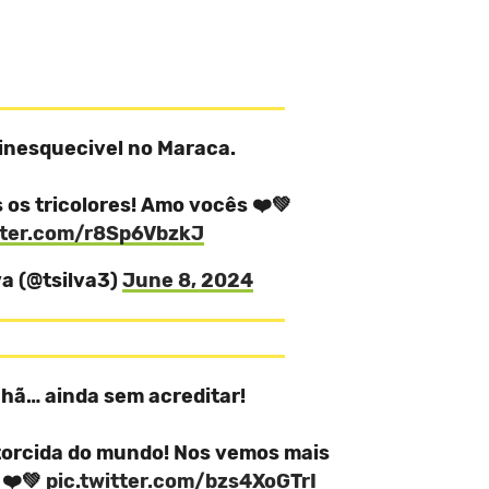
inesquecivel no Maraca.
 os tricolores! Amo vocês ❤️💚
itter.com/r8Sp6VbzkJ
va (@tsilva3)
June 8, 2024
hã… ainda sem acreditar!
torcida do mundo! Nos vemos mais
 ❤️💚
pic.twitter.com/bzs4XoGTrI