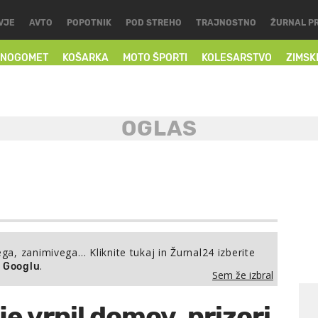
VJE
AVTO
POPOTNIK
POD STREHO
TRAJNOSTNO
ŽURNAL P
NOGOMET
KOŠARKA
MOTO ŠPORTI
KOLESARSTVO
ZIMSK
ega, zanimivega… Kliknite tukaj in Žurnal24 izberite
.
a Googlu
Sem že izbral
je vrnil domov, prizori