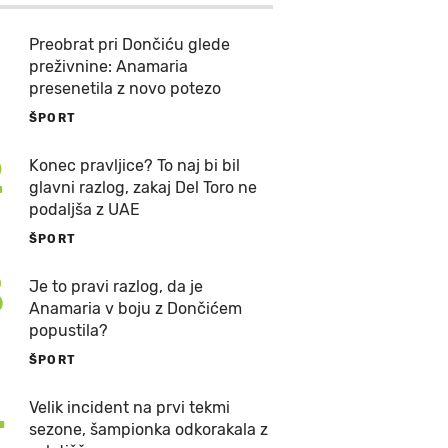
Preobrat pri Dončiću glede
preživnine: Anamaria
presenetila z novo potezo
ŠPORT
2
Konec pravljice? To naj bi bil
glavni razlog, zakaj Del Toro ne
podaljša z UAE
ŠPORT
3
Je to pravi razlog, da je
Anamaria v boju z Dončićem
popustila?
ŠPORT
4
Velik incident na prvi tekmi
sezone, šampionka odkorakala z