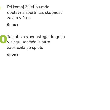
9
Pri komaj 21 letih umrla
obetavna športnica, skupnost
zavita v črno
ŠPORT
10
Ta poteza slovenskega dragulja
v slogu Dončića je hitro
zaokrožila po spletu
ŠPORT