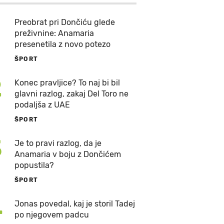
Preobrat pri Dončiću glede
preživnine: Anamaria
presenetila z novo potezo
ŠPORT
2
Konec pravljice? To naj bi bil
glavni razlog, zakaj Del Toro ne
podaljša z UAE
ŠPORT
3
Je to pravi razlog, da je
Anamaria v boju z Dončićem
popustila?
ŠPORT
4
Jonas povedal, kaj je storil Tadej
po njegovem padcu