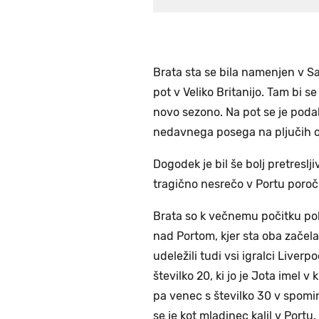
Brata sta se bila namenjen v Sa
pot v Veliko Britanijo. Tam bi s
novo sezono. Na pot se je poda
nedavnega posega na pljučih o
Dogodek je bil še bolj pretreslj
tragično nesrečo v Portu poroč
Brata so k večnemu počitku po
nad Portom, kjer sta oba začel
udeležili tudi vsi igralci Liver
številko 20, ki jo je Jota imel v 
pa venec s številko 30 v spomin
se je kot mladinec kalil v Portu.