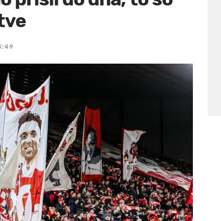
tve
3:49