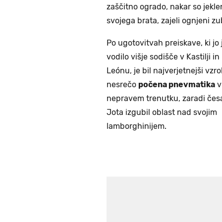
zaščitno ogrado, nakar so jekle
svojega brata, zajeli ognjeni zub
Po ugotovitvah preiskave, ki jo 
vodilo višje sodišče v Kastilji in
Leónu, je bil najverjetnejši vzro
nesrečo
počena pnevmatika
v
nepravem trenutku, zaradi česa
Jota izgubil oblast nad svojim
lamborghinijem.