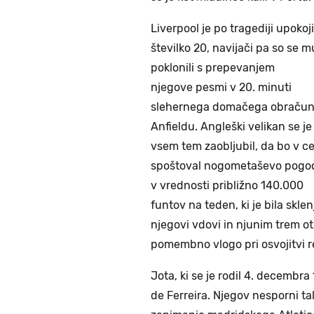
Liverpool je po tragediji upokoji
številko 20, navijači pa so se m
poklonili s prepevanjem
njegove pesmi v 20. minuti
slehernega domačega obračun
Anfieldu. Angleški velikan se je
vsem tem zaobljubil, da bo v ce
spoštoval nogometaševo pogo
v vrednosti približno 140.000
funtov na teden, ki je bila skle
njegovi vdovi in njunim trem ot
pomembno vlogo pri osvojitvi
Jota, ki se je rodil 4. decembr
de Ferreira. Njegov nesporni tale