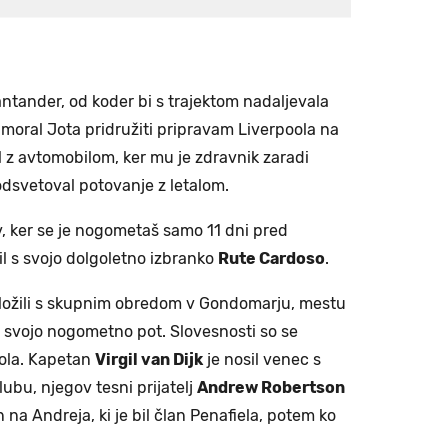
ntander, od koder bi s trajektom nadaljevala
e moral Jota pridružiti pripravam Liverpoola na
l z avtomobilom, ker mu je zdravnik zaradi
dsvetoval potovanje z letalom.
iv, ker se je nogometaš samo 11 dni pred
il s svojo dolgoletno izbranko
Rute Cardoso
.
ložili s skupnim obredom v Gondomarju, mestu
a svojo nogometno pot. Slovesnosti so se
poola. Kapetan
Virgil van Dijk
je nosil venec s
klubu, njegov tesni prijatelj
Andrew Robertson
 na Andreja, ki je bil član Penafiela, potem ko