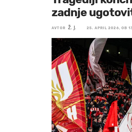
zadnje ugotovi
Ž. J.
AVTOR
25. APRIL 2026, OB 1