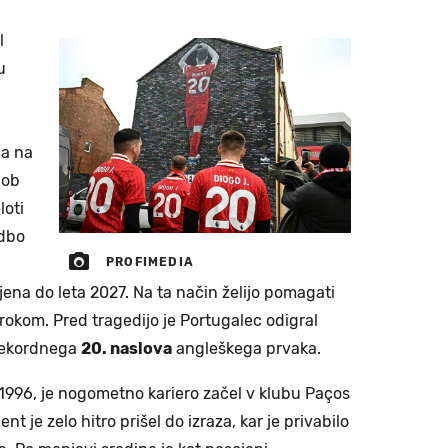
l
u
a na
 ob
loti
dbo
PROFIMEDIA
njena do leta 2027. Na ta način želijo pomagati
rokom. Pred tragedijo je Portugalec odigral
 rekordnega
20. naslova
angleškega prvaka.
a 1996, je nogometno kariero začel v klubu Paços
nt je zelo hitro prišel do izraza, kar je privabilo