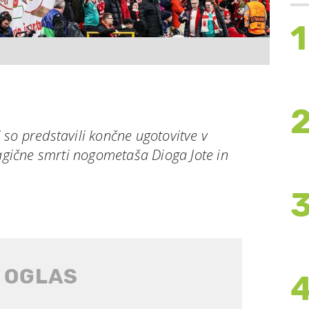
1
so predstavili končne ugotovitve v
ragične smrti nogometaša Dioga Jote in