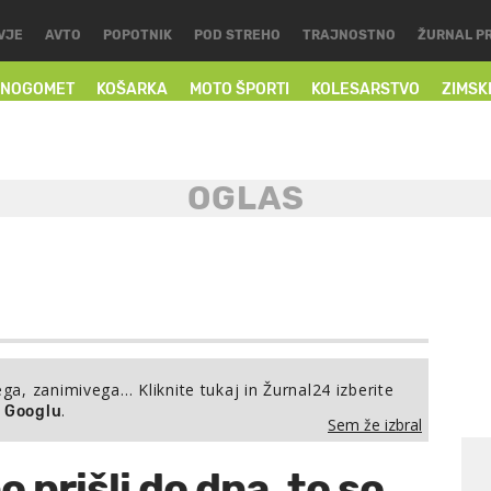
VJE
AVTO
POPOTNIK
POD STREHO
TRAJNOSTNO
ŽURNAL P
NOGOMET
KOŠARKA
MOTO ŠPORTI
KOLESARSTVO
ZIMSK
ega, zanimivega… Kliknite tukaj in Žurnal24 izberite
.
a Googlu
Sem že izbral
 prišli do dna, to so