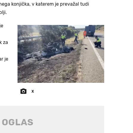
nega konjička, v katerem je prevažal tudi
lji.
je
k za
r je
X