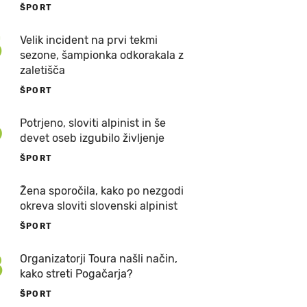
ŠPORT
5
Velik incident na prvi tekmi
sezone, šampionka odkorakala z
zaletišča
ŠPORT
6
Potrjeno, sloviti alpinist in še
devet oseb izgubilo življenje
ŠPORT
7
Žena sporočila, kako po nezgodi
okreva sloviti slovenski alpinist
ŠPORT
8
Organizatorji Toura našli način,
kako streti Pogačarja?
ŠPORT