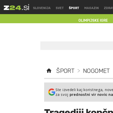
SLOVENIJA
SVET
ŠPORT
MAGAZIN
ZDRA
OLIMPIJSKE IGRE
ŠPORT
>
NOGOMET
Ste izvedeli kaj koristnega, nov
za svoj
prednostni vir novic n
Tragediji končno