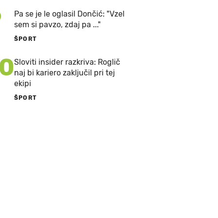
9
Pa se je le oglasil Dončić: "Vzel
sem si pavzo, zdaj pa ..."
ŠPORT
10
Sloviti insider razkriva: Roglič
naj bi kariero zaključil pri tej
ekipi
ŠPORT