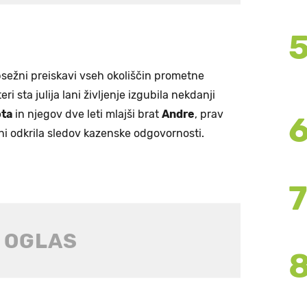
sežni preiskavi vseh okoliščin prometne
i sta julija lani življenje izgubila nekdanji
ota
in njegov dve leti mlajši brat
Andre
, prav
ni odkrila sledov kazenske odgovornosti.