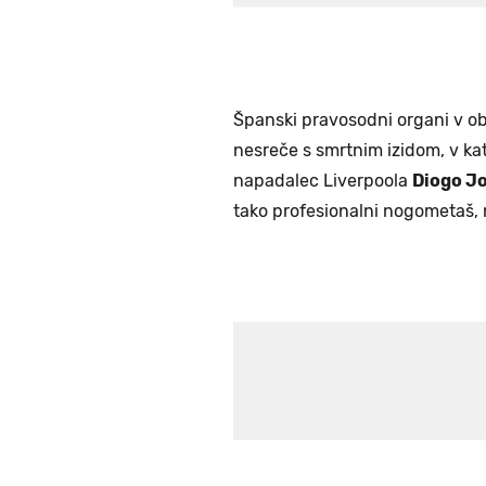
Španski pravosodni organi v ob
nesreče s smrtnim izidom, v kater
napadalec Liverpoola
Diogo J
tako profesionalni nogometaš, 