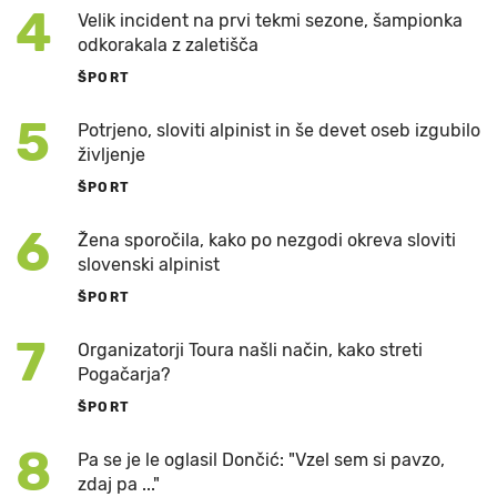
4
Velik incident na prvi tekmi sezone, šampionka
odkorakala z zaletišča
ŠPORT
5
Potrjeno, sloviti alpinist in še devet oseb izgubilo
življenje
ŠPORT
6
Žena sporočila, kako po nezgodi okreva sloviti
slovenski alpinist
ŠPORT
7
Organizatorji Toura našli način, kako streti
Pogačarja?
ŠPORT
8
Pa se je le oglasil Dončić: "Vzel sem si pavzo,
zdaj pa ..."