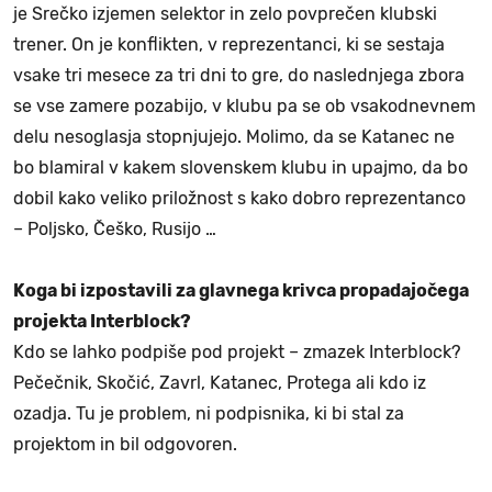
je Srečko izjemen selektor in zelo povprečen klubski
trener. On je konflikten, v reprezentanci, ki se sestaja
vsake tri mesece za tri dni to gre, do naslednjega zbora
se vse zamere pozabijo, v klubu pa se ob vsakodnevnem
delu nesoglasja stopnjujejo. Molimo, da se Katanec ne
bo blamiral v kakem slovenskem klubu in upajmo, da bo
dobil kako veliko priložnost s kako dobro reprezentanco
– Poljsko, Češko, Rusijo …
Koga bi izpostavili za glavnega krivca propadajočega
projekta Interblock?
Kdo se lahko podpiše pod projekt – zmazek Interblock?
Pečečnik, Skočić, Zavrl, Katanec, Protega ali kdo iz
ozadja. Tu je problem, ni podpisnika, ki bi stal za
projektom in bil odgovoren.