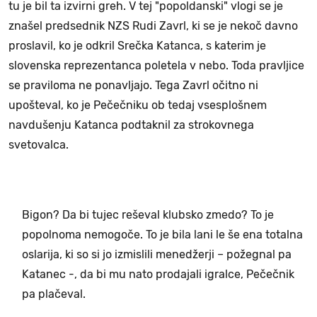
tu je bil ta izvirni greh. V tej "popoldanski" vlogi se je
znašel predsednik NZS Rudi Zavrl, ki se je nekoč davno
proslavil, ko je odkril Srečka Katanca, s katerim je
slovenska reprezentanca poletela v nebo. Toda pravljice
se praviloma ne ponavljajo. Tega Zavrl očitno ni
upošteval, ko je Pečečniku ob tedaj vsesplošnem
navdušenju Katanca podtaknil za strokovnega
svetovalca.
Bigon? Da bi tujec reševal klubsko zmedo? To je
popolnoma nemogoče. To je bila lani le še ena totalna
oslarija, ki so si jo izmislili menedžerji – požegnal pa
Katanec -, da bi mu nato prodajali igralce, Pečečnik
pa plačeval.