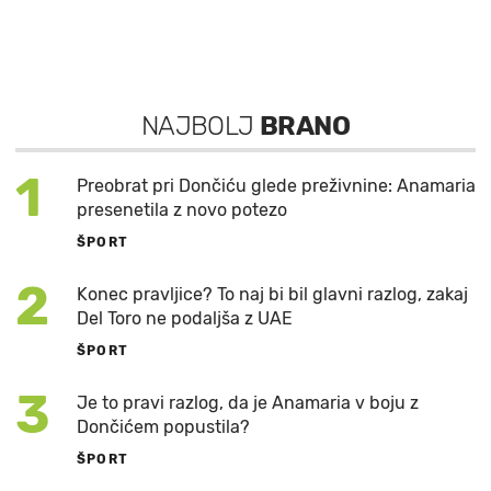
NAJBOLJ
BRANO
1
Preobrat pri Dončiću glede preživnine: Anamaria
presenetila z novo potezo
ŠPORT
2
Konec pravljice? To naj bi bil glavni razlog, zakaj
Del Toro ne podaljša z UAE
ŠPORT
3
Je to pravi razlog, da je Anamaria v boju z
Dončićem popustila?
ŠPORT