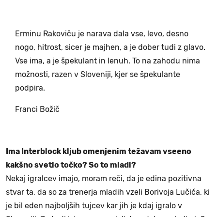
Erminu Rakoviču je narava dala vse, levo, desno
nogo, hitrost, sicer je majhen, a je dober tudi z glavo.
Vse ima, a je špekulant in lenuh. To na zahodu nima
možnosti, razen v Sloveniji, kjer se špekulante
podpira.
Franci Božič
Ima Interblock kljub omenjenim težavam vseeno
kakšno svetlo točko? So to mladi?
Nekaj igralcev imajo, moram reči, da je edina pozitivna
stvar ta, da so za trenerja mladih vzeli Borivoja Lučića, ki
je bil eden najboljših tujcev kar jih je kdaj igralo v