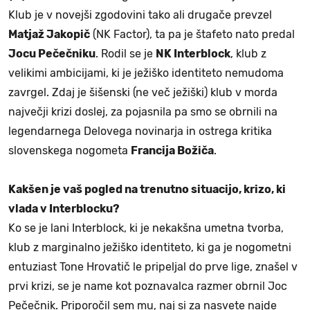
Klub je v novejši zgodovini tako ali drugače prevzel
Matjaž Jakopič
(NK Factor), ta pa je štafeto nato predal
Jocu Pečečniku
. Rodil se je
NK Interblock
, klub z
velikimi ambicijami, ki je ježiško identiteto nemudoma
zavrgel. Zdaj je šišenski (ne več ježiški) klub v morda
največji krizi doslej, za pojasnila pa smo se obrnili na
legendarnega Delovega novinarja in ostrega kritika
slovenskega nogometa
Francija Božiča
.
Kakšen je vaš pogled na trenutno situacijo, krizo, ki
vlada v Interblocku?
Ko se je lani Interblock, ki je nekakšna umetna tvorba,
klub z marginalno ježiško identiteto, ki ga je nogometni
entuziast Tone Hrovatič le pripeljal do prve lige, znašel v
prvi krizi, se je name kot poznavalca razmer obrnil Joc
Pečečnik. Priporočil sem mu, naj si za nasvete najde