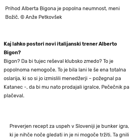
Prihod Alberta Bigona je popolna neumnost, meni
Božič. © Anže Petkovšek
Kaj lahko postori novi italijanski trener Alberto
Bigon?
Bigon? Da bi tujec reševal klubsko zmedo? To je
popolnoma nemogoče. To je bila lani le še ena totalna
oslarija, ki so si jo izmislili menedžerji – požegnal pa
Katanec -, da bi mu nato prodajali igralce, Pečečnik pa
plačeval.
Preverjen recept za uspeh v Sloveniji je bunker igra,
ki je nihče noče gledati in je ni mogoče tržiti. Ta gnili