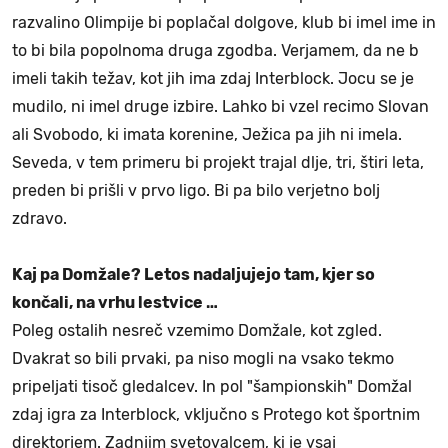
razvalino Olimpije bi poplačal dolgove, klub bi imel ime in
to bi bila popolnoma druga zgodba. Verjamem, da ne b
imeli takih težav, kot jih ima zdaj Interblock. Jocu se je
mudilo, ni imel druge izbire. Lahko bi vzel recimo Slovan
ali Svobodo, ki imata korenine, Ježica pa jih ni imela.
Seveda, v tem primeru bi projekt trajal dlje, tri, štiri leta,
preden bi prišli v prvo ligo. Bi pa bilo verjetno bolj
zdravo.
Kaj pa Domžale? Letos nadaljujejo tam, kjer so
končali, na vrhu lestvice …
Poleg ostalih nesreč vzemimo Domžale, kot zgled.
Dvakrat so bili prvaki, pa niso mogli na vsako tekmo
pripeljati tisoč gledalcev. In pol "šampionskih" Domžal
zdaj igra za Interblock, vključno s Protego kot športnim
direktorjem. Zadnjim svetovalcem, ki je vsaj