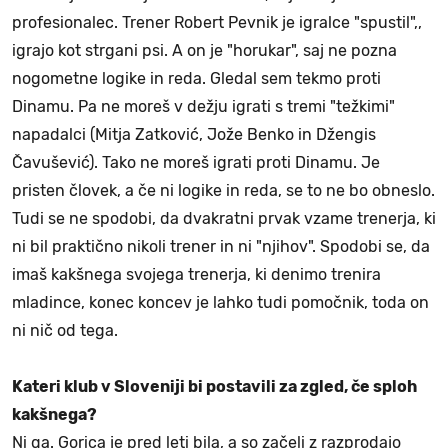
profesionalec. Trener Robert Pevnik je igralce "spustil",,
igrajo kot strgani psi. A on je "horukar", saj ne pozna
nogometne logike in reda. Gledal sem tekmo proti
Dinamu. Pa ne moreš v dežju igrati s tremi "težkimi"
napadalci (Mitja Zatković, Jože Benko in Džengis
Čavušević). Tako ne moreš igrati proti Dinamu. Je
pristen človek, a če ni logike in reda, se to ne bo obneslo.
Tudi se ne spodobi, da dvakratni prvak vzame trenerja, ki
ni bil praktično nikoli trener in ni "njihov". Spodobi se, da
imaš kakšnega svojega trenerja, ki denimo trenira
mladince, konec koncev je lahko tudi pomočnik, toda on
ni nič od tega.
Kateri klub v Sloveniji bi postavili za zgled, če sploh
kakšnega?
Ni ga. Gorica je pred leti bila, a so začeli z razprodajo