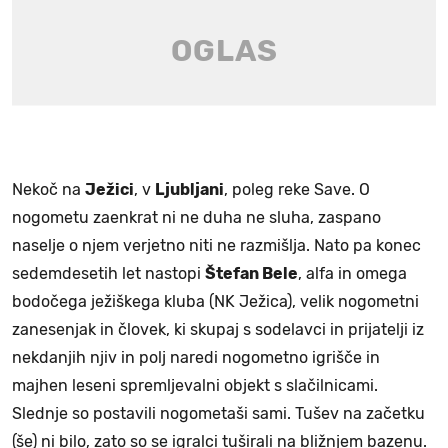
Nekoč na
Ježici
, v
Ljubljani
, poleg reke Save. O
nogometu zaenkrat ni ne duha ne sluha, zaspano
naselje o njem verjetno niti ne razmišlja. Nato pa konec
sedemdesetih let nastopi
Štefan Bele
, alfa in omega
bodočega ježiškega kluba (NK Ježica), velik nogometni
zanesenjak in človek, ki skupaj s sodelavci in prijatelji iz
nekdanjih njiv in polj naredi nogometno igrišče in
majhen leseni spremljevalni objekt s slačilnicami.
Slednje so postavili nogometaši sami. Tušev na začetku
(še) ni bilo, zato so se igralci tuširali na bližnjem bazenu.