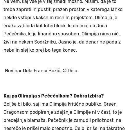
Ne vem, kaj vse je v tej zmedi možno. Mislim, da je to
treba zapreti in pustiti prazen prostor, v katerega lahko
nekdo vstopi s kakšnim resnim projektom. Olimpija je
enaka zabloda kot Interblock, le da imajo ti Joca
Pečečnika, ki je finančno sposoben. Olimpija nima nič,
živi na nekem Sodržniku. Jasno je, da denar ne pada z
neba in slej ko prej bo tega konec.
Novinar Dela Franci Božič. © Delo
Kaj pa Olimpija s Pečečnikom? Dobra izbira?
Boljše bi bilo, saj ima Olimpija kritično publiko. Green
Dragonsom podpiranje zdajšnje Olimpije ni v čast, to je
precejšnja blamaža. Pečečnik je zamudil priložnost, na
nesrečo je prišel malo prepozno. Če bi prišel na takratno