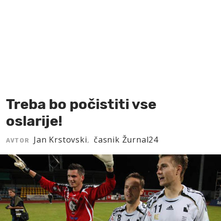
MOJ SANJ
Treba bo počistiti vse
oslarije!
Jan Krstovski
časnik Žurnal24
AVTOR
,