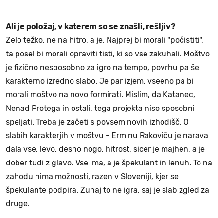
Ali je položaj, v katerem so se znašli, rešljiv?
Zelo težko, ne na hitro, a je. Najprej bi morali "počistiti",
ta posel bi morali opraviti tisti, ki so vse zakuhali. Moštvo
je fizično nesposobno za igro na tempo, povrhu pa še
karakterno izredno slabo. Je par izjem, vseeno pa bi
morali moštvo na novo formirati. Mislim, da Katanec,
Nenad Protega in ostali, tega projekta niso sposobni
speljati. Treba je začeti s povsem novih izhodišč. O
slabih karakterjih v moštvu - Erminu Rakoviču je narava
dala vse, levo, desno nogo, hitrost, sicer je majhen, a je
dober tudi z glavo. Vse ima, a je špekulant in lenuh. To na
zahodu nima možnosti, razen v Sloveniji, kjer se
špekulante podpira. Zunaj to ne igra, saj je slab zgled za
druge.