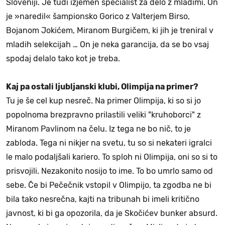
Sloveniji. Je tudi izjemen specialist za delo z mladimi. On
je »naredil« šampionsko Gorico z Valterjem Birso,
Bojanom Jokićem, Miranom Burgičem, ki jih je treniral v
mladih selekcijah … On je neka garancija, da se bo vsaj
spodaj delalo tako kot je treba.
Kaj pa ostali ljubljanski klubi, Olimpija na primer?
Tu je še cel kup nesreč. Na primer Olimpija, ki so si jo
popolnoma brezpravno prilastili veliki "kruhoborci" z
Miranom Pavlinom na čelu. Iz tega ne bo nič, to je
zabloda. Tega ni nikjer na svetu, tu so si nekateri igralci
le malo podaljšali kariero. To sploh ni Olimpija, oni so si to
prisvojili. Nezakonito nosijo to ime. To bo umrlo samo od
sebe. Če bi Pečečnik vstopil v Olimpijo, ta zgodba ne bi
bila tako nesrečna, kajti na tribunah bi imeli kritično
javnost, ki bi ga opozorila, da je Skočićev bunker absurd.