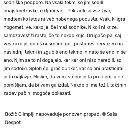
sodniško podporo. Na vsaki tekmi so jim sodili
enajstmetrovke, izključitve … Pokradli so vse živo,
medtem ko letos ni več nobenega popusta. Vsak, ki igra
nogomet, ve, kako je, če imaš sodnike. Nikoli ni krize,
samozavest ti raste, če te nekdo krije. Drugače pa, saj
veš kako je, dobiš nesrečen gol, postaneš nervozen na
naslednji tekmi in zgubiš eno tekmo in nato še eno in še
eno. Njim se to ni dogajalo, ker kar oni niso naredili, so
jim sodniki. Sploh če igraš bunker, kar so oni prakticirali,
je to najlažje. Mislim, da vem, v čem je ta problem, a ne
pomišljam, da bi vam ga izdal. Nekdo bi me tožil, takšnih
zadev pač ni mogoče dokazati.
Božič Olimpiji napoveduje ponoven propad. © Saša
Despot