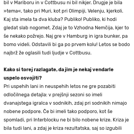
bil v Mariboru in v Cottbusu ni bil nikjer. Drugje je bila
»tema«, tako pri Muri, kot pri Olimpiji, Velenju, kjerkoli.
Kaj sta imela ta dva kluba? Publiko! Publiko, ki hodi
gledat slab nogomet. Zdaj je to Vzhodna Nemčija, kjer to
še nekako požrejo. Naj gre v Hamburg in igra bunker, pa
bomo videli. Odstavili bi ga po prvem kolu! Letos se bodo
najbrž že oglasili tudi ljudje v Cottbusu.
Kako si torej razlagate, da jim je nekaj vendarle
uspelo osvojiti?
Pri uspehih lani in neuspehih letos ne gre pozabiti
odločilnega detajla: v prejšnji sezoni so imeli
dvanajstega igralca v sodnikih, zdaj pri sodnikih nimajo
nobene podpore. Če bi imeli tako podporo, kot še
spomladi, pri Interblocku ne bi bilo nobene krize. Kriza je
bila tudi lani, a zdaj je kriza rezultatska, saj so izgubili