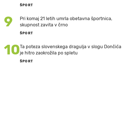
ŠPORT
9
Pri komaj 21 letih umrla obetavna športnica,
skupnost zavita v črno
ŠPORT
10
Ta poteza slovenskega dragulja v slogu Dončića
je hitro zaokrožila po spletu
ŠPORT