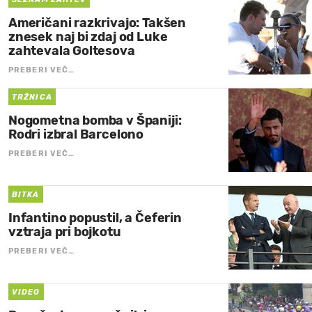
Američani razkrivajo: Takšen
znesek naj bi zdaj od Luke
zahtevala Goltesova
PREBERI VEČ…
TRŽNICA
Nogometna bomba v Španiji:
Rodri izbral Barcelono
PREBERI VEČ…
BITKA
Infantino popustil, a Čeferin
vztraja pri bojkotu
PREBERI VEČ…
VIDEO