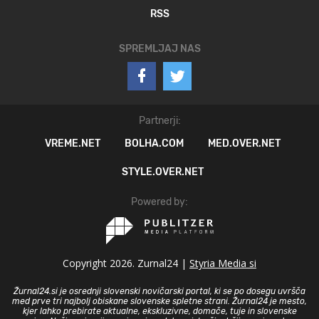
RSS
SPREMLJAJ NAS
Partnerji:
VREME.NET
BOLHA.COM
MED.OVER.NET
STYLE.OVER.NET
Powered by:
Copyright 2026. Zurnal24 |
Styria Media si
Žurnal24.si je osrednji slovenski novičarski portal, ki se po dosegu uvršča
med prve tri najbolj obiskane slovenske spletne strani. Žurnal24 je mesto,
kjer lahko prebirate aktualne, ekskluzivne, domače, tuje in slovenske