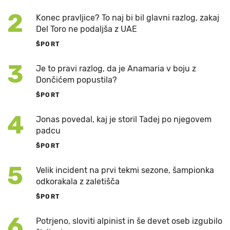
2
Konec pravljice? To naj bi bil glavni razlog, zakaj
Del Toro ne podaljša z UAE
ŠPORT
3
Je to pravi razlog, da je Anamaria v boju z
Dončićem popustila?
ŠPORT
4
Jonas povedal, kaj je storil Tadej po njegovem
padcu
ŠPORT
5
Velik incident na prvi tekmi sezone, šampionka
odkorakala z zaletišča
ŠPORT
6
Potrjeno, sloviti alpinist in še devet oseb izgubilo