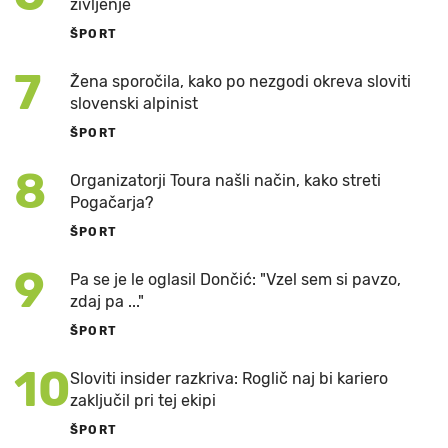
življenje
ŠPORT
7
Žena sporočila, kako po nezgodi okreva sloviti
slovenski alpinist
ŠPORT
8
Organizatorji Toura našli način, kako streti
Pogačarja?
ŠPORT
9
Pa se je le oglasil Dončić: "Vzel sem si pavzo,
zdaj pa ..."
ŠPORT
10
Sloviti insider razkriva: Roglič naj bi kariero
zaključil pri tej ekipi
ŠPORT