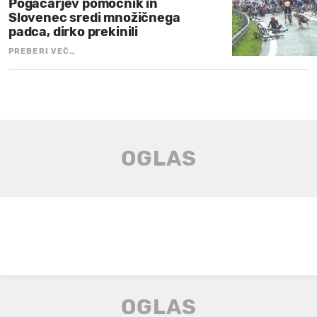
Pogačarjev pomočnik in
Slovenec sredi množičnega
padca, dirko prekinili
PREBERI VEČ…