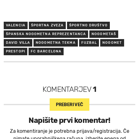
VALENCIA
ŠPORTNA ZVEZA
ŠPORTNO DRUŠTVO
ŠPANSKA NOGOMETNA REPREZENTANCA
NOGOMETAŠ
DAVID VILLA
NOGOMETNA TEKMA
FUZBAL
NOGOMET
PRESTOPI
FC BARCELONA
KOMENTARJEV
1
PREBERI VEČ
Napišite prvi komentar!
Za komentiranje je potrebna prijava/registracija. Če
nimate uporabniškega računa, izberite enega od