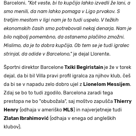
Barceloni.
"Kot veste, bi to kupčijo lahko izvedli že lani, a
smo menili, da nam lahko pomaga v Ligo prvakov. S
tretjim mestom v ligi nam je to tudi uspelo.
V težkih
ekonomskih časih smo potrebovali nekaj denarja. Nam je
bilo najbolj pomembno, da ostanemo plačilno zmožni.
Mislimo, da je to dobra kupčija.
Ob tem se je tudi igralec
strinjal, da odide v Barcelono,"
je dejal Llorente.
Športni direktor Barcelone
Txiki Begiristain
je že v torek
dejal, da bi bil Villa pravi profil igralca za njihov klub, češ
da bi se v napadu zelo dobro ujel z
Lionelom Messijem
.
Zdaj se bo to tudi zgodilo. Barcelona zaradi tega
prestopa ne bo "obubožala", saj moštvo zapušča
Thierry
Henry
(odhaja v ameriško
MLS
) in najverjetneje tudi
Zlatan Ibrahimović
(odhaja v enega od angleških
klubov).