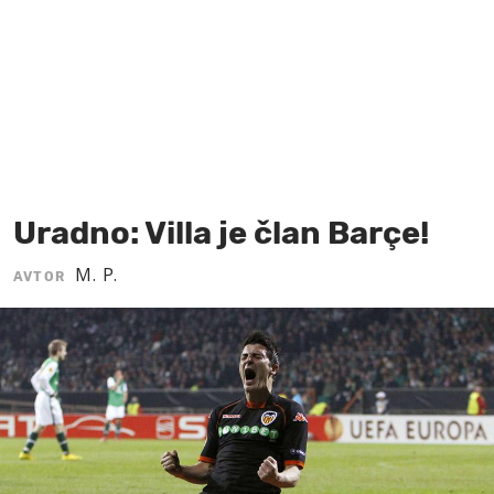
MOJ SANJ
Uradno: Villa je član Barçe!
M. P.
AVTOR