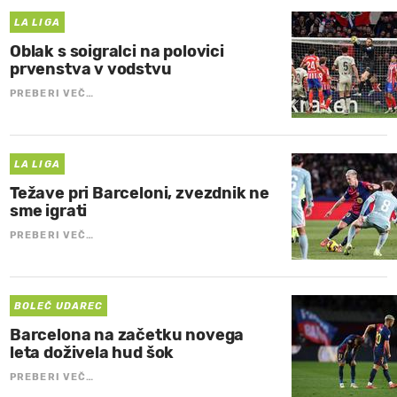
LA LIGA
Oblak s soigralci na polovici
prvenstva v vodstvu
PREBERI VEČ…
LA LIGA
Težave pri Barceloni, zvezdnik ne
sme igrati
PREBERI VEČ…
BOLEČ UDAREC
Barcelona na začetku novega
leta doživela hud šok
PREBERI VEČ…