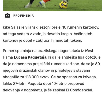
PROFIMEDIA
Kike Salas je v lanski sezoni prejel 10 rumenih kartonov,
od tega sedem v zadnjih devetih krogih. Večino teh
kartonov je dobil v zaključnih minutah tekem.
Primer spominja na brazilskega nogometaša iz West
Hama
Lucasa Paquetaja,
ki ga je angleška liga obtožuje,
da je namenoma prejel štiri rumene kartone, da se je 60
njegovih družinskih članov in prijateljev s stavami
obogatilo za 118.000 evrov. Če bo spoznan za krivega,
lahko 27-letni Paqueta dobi 10-letno prepoved
delovanja v nogometu, je še zapisal El Confidencial.