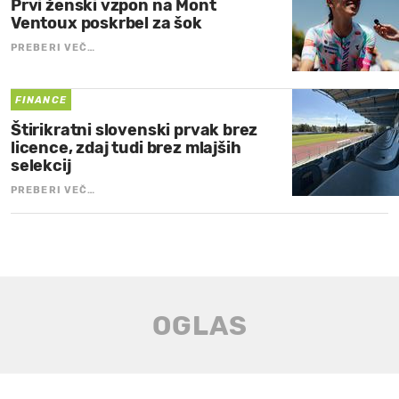
Prvi ženski vzpon na Mont
Ventoux poskrbel za šok
PREBERI VEČ…
FINANCE
Štirikratni slovenski prvak brez
licence, zdaj tudi brez mlajših
selekcij
PREBERI VEČ…