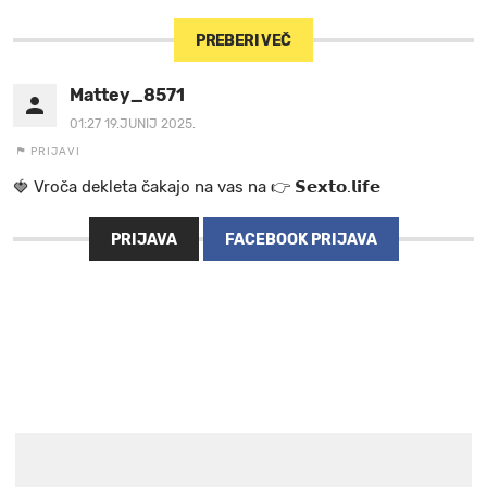
PREBERI VEČ
Mattey_8571
01:27 19.JUNIJ 2025.
PRIJAVI
🍓 V r o č a d e k l e t a ča k a jo na va s n a 👉 𝗦𝗲𝘅𝘁𝗼.𝗹𝗶𝗳𝗲
PRIJAVA
FACEBOOK PRIJAVA