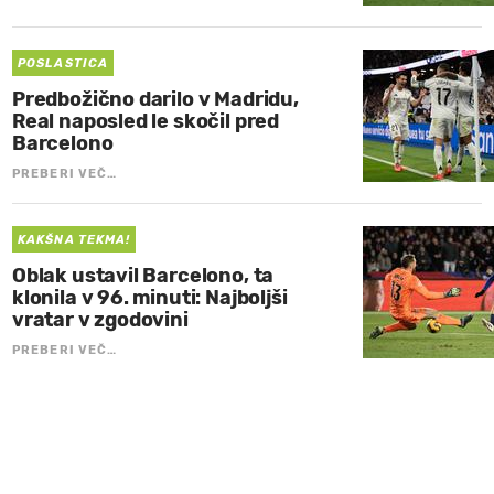
POSLASTICA
Predbožično darilo v Madridu,
Real naposled le skočil pred
Barcelono
PREBERI VEČ…
KAKŠNA TEKMA!
Oblak ustavil Barcelono, ta
klonila v 96. minuti: Najboljši
vratar v zgodovini
PREBERI VEČ…