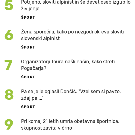
5
Potrjeno, sloviti alpinist in še devet oseb izgubilo
življenje
ŠPORT
6
Žena sporočila, kako po nezgodi okreva sloviti
slovenski alpinist
ŠPORT
7
Organizatorji Toura našli način, kako streti
Pogačarja?
ŠPORT
8
Pa se je le oglasil Dončić: "Vzel sem si pavzo,
zdaj pa ..."
ŠPORT
9
Pri komaj 21 letih umrla obetavna športnica,
skupnost zavita v črno