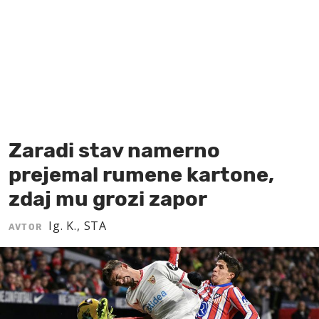
MOJ SANJ
Zaradi stav namerno
prejemal rumene kartone,
zdaj mu grozi zapor
Ig. K., STA
AVTOR