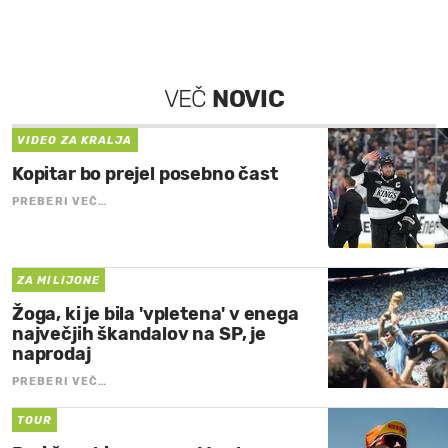
VEČ
NOVIC
VIDEO ZA KRALJA
Kopitar bo prejel posebno čast
PREBERI VEČ…
ZA MILIJONE
Žoga, ki je bila 'vpletena' v enega
največjih škandalov na SP, je
naprodaj
PREBERI VEČ…
TOUR