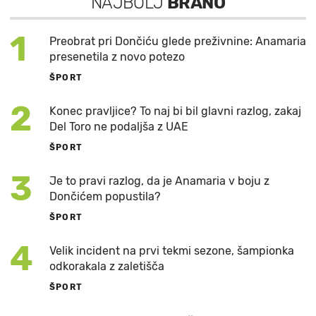
NAJBOLJ
BRANO
1
Preobrat pri Dončiću glede preživnine: Anamaria
presenetila z novo potezo
ŠPORT
2
Konec pravljice? To naj bi bil glavni razlog, zakaj
Del Toro ne podaljša z UAE
ŠPORT
3
Je to pravi razlog, da je Anamaria v boju z
Dončićem popustila?
ŠPORT
4
Velik incident na prvi tekmi sezone, šampionka
odkorakala z zaletišča
ŠPORT