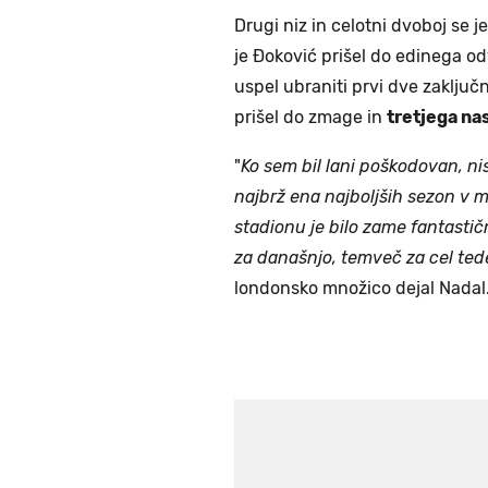
Drugi niz in celotni dvoboj se j
je Đoković prišel do edinega od
uspel ubraniti prvi dve zaključni 
prišel do zmage in
tretjega na
"
Ko sem bil lani poškodovan, nis
najbrž ena najboljših sezon v m
stadionu je bilo zame fantasti
za današnjo, temveč za cel tede
londonsko množico dejal Nadal