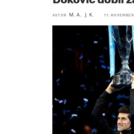
M. A.
J. K.
AVTOR
,
11. NOVEMBER