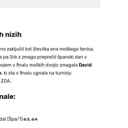
h nizih
ono zaključil kot številka ena moškega tenisa,
e pa Srb z zmago preprečil španski dan v
bojem v finalu moških dvojic zmagala
David
o
, ki sta v finalu ugnala na turnirju
z ZDA.
nale:
dal (Špa/1)
6:3, 6:4