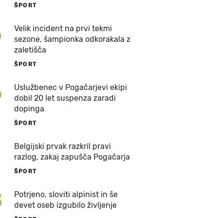
ŠPORT
5
Velik incident na prvi tekmi
sezone, šampionka odkorakala z
zaletišča
ŠPORT
6
Uslužbenec v Pogačarjevi ekipi
dobil 20 let suspenza zaradi
dopinga
ŠPORT
7
Belgijski prvak razkril pravi
razlog, zakaj zapušča Pogačarja
ŠPORT
8
Potrjeno, sloviti alpinist in še
devet oseb izgubilo življenje