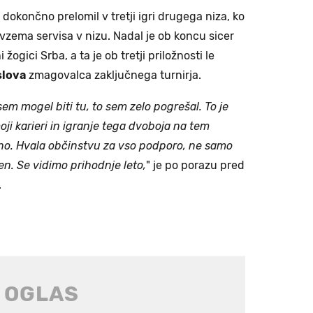
e dokončno prelomil v tretji igri drugega niza, ko
vzema servisa v nizu. Nadal je ob koncu sicer
žogici Srba, a ta je ob tretji priložnosti le
slova
zmagovalca zaključnega turnirja.
em mogel biti tu, to sem zelo pogrešal. To je
oji karieri in igranje tega dvoboja na tem
čno. Hvala občinstvu za vso podporo, ne samo
n. Se vidimo prihodnje leto,
" je po porazu pred
.