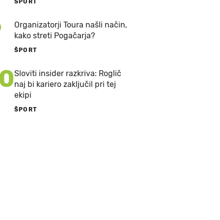
ŠPORT
9
Organizatorji Toura našli način,
kako streti Pogačarja?
ŠPORT
10
Sloviti insider razkriva: Roglič
naj bi kariero zaključil pri tej
ekipi
ŠPORT