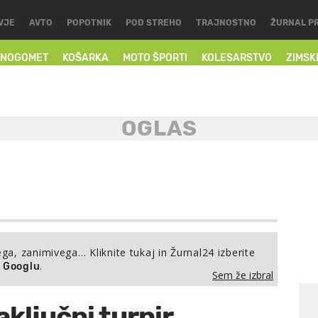
VJE
AVTO
POPOTNIK
POD STREHO
TRAJNOSTNO
ŽURNAL P
NOGOMET
KOŠARKA
MOTO ŠPORTI
KOLESARSTVO
ZIMSK
ega, zanimivega… Kliknite tukaj in Žurnal24 izberite
.
a Googlu
Sem že izbral
aključni turnir