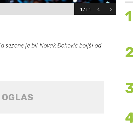
1/11
1
ja sezone je bil Novak Đoković boljši od