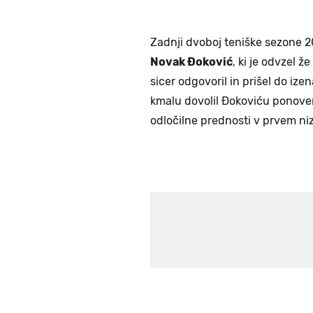
Zadnji dvoboj teniške sezone 20
Novak Đoković
, ki je odvzel že
sicer odgovoril in prišel do ize
kmalu dovolil Đokoviću ponoven
odločilne prednosti v prvem nizu