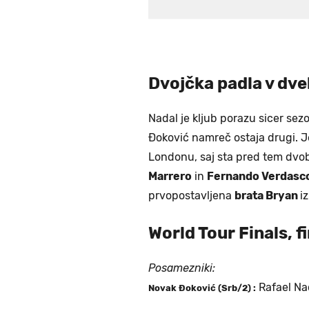
Dvojčka padla v dve
Nadal je kljub porazu sicer sez
Đoković namreč ostaja drugi. J
Londonu, saj sta pred tem dvo
Marrero
in
Fernando Verdasc
prvopostavljena
brata Bryan
i
World Tour Finals, fi
Posamezniki:
Rafael Na
Novak Đoković (Srb/2) :