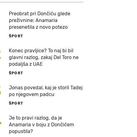
Preobrat pri Dončiću glede
preživnine: Anamaria
presenetila z novo potezo
ŠPORT
2
Konec pravljice? To naj bi bil
glavni razlog, zakaj Del Toro ne
podaljša z UAE
ŠPORT
3
Jonas povedal, kaj je storil Tadej
po njegovem padcu
ŠPORT
4
Je to pravi razlog, da je
Anamaria v boju z Dončićem
popustila?