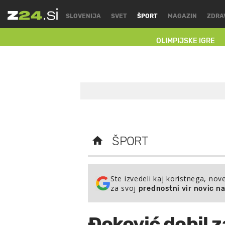
SLOVENIJA
SVET
ŠPORT
MAGAZIN
ZDRA
OLIMPIJSKE IGRE
ŠPORT
Ste izvedeli kaj koristnega, nov
za svoj
prednostni vir novic n
Đoković dobil z