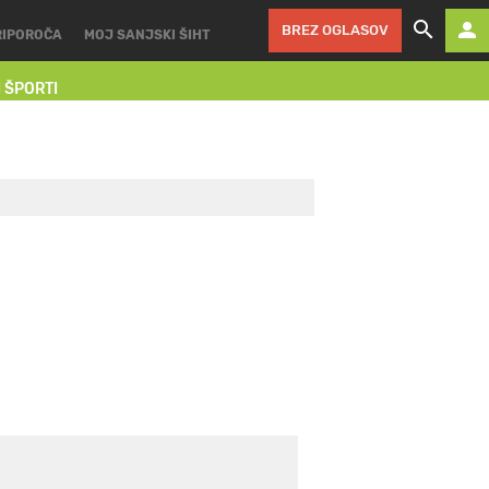
BREZ OGLASOV
RIPOROČA
MOJ SANJSKI ŠIHT
I ŠPORTI