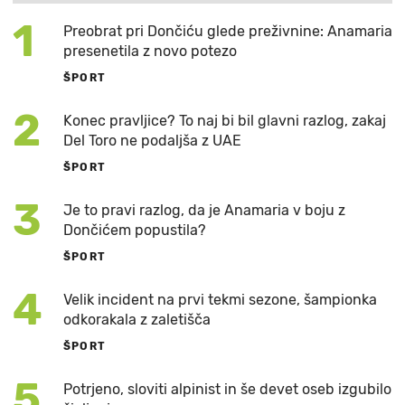
1
Preobrat pri Dončiću glede preživnine: Anamaria
presenetila z novo potezo
ŠPORT
2
Konec pravljice? To naj bi bil glavni razlog, zakaj
Del Toro ne podaljša z UAE
ŠPORT
3
Je to pravi razlog, da je Anamaria v boju z
Dončićem popustila?
ŠPORT
4
Velik incident na prvi tekmi sezone, šampionka
odkorakala z zaletišča
ŠPORT
5
Potrjeno, sloviti alpinist in še devet oseb izgubilo