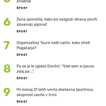
življenje
ŠPORT
6
Žena sporočila, kako po nezgodi okreva sloviti
slovenski alpinist
ŠPORT
7
Organizatorji Toura našli način, kako streti
Pogačarja?
ŠPORT
8
Pa se je le oglasil Dončić: "Vzel sem si pavzo,
zdaj pa ..."
ŠPORT
9
Pri komaj 21 letih umrla obetavna športnica,
skupnost zavita v črno
ŠPORT