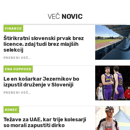
VEČ
NOVIC
FINANCE
Štirikratni slovenski prvak brez
licence, zdaj tudi brez mlajših
selekcij
PREBERI VEČ…
ENA ODPOVED
Le en košarkar Jezernikov bo
izpustil druženje v Sloveniji
PREBERI VEČ…
KONEC
Težave za UAE, kar trije kolesarji
so morali zapustiti dirko