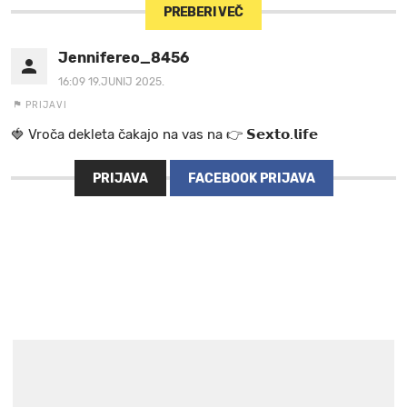
PREBERI VEČ
Jennifereo_8456
16:09 19.JUNIJ 2025.
PRIJAVI
🍓 V r o č a d e k l e t a ča k a jo na va s n a 👉 𝗦𝗲𝘅𝘁𝗼.𝗹𝗶𝗳𝗲
PRIJAVA
FACEBOOK PRIJAVA