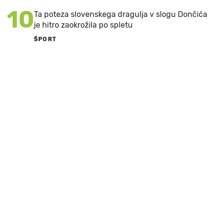
10
Ta poteza slovenskega dragulja v slogu Dončića
je hitro zaokrožila po spletu
ŠPORT