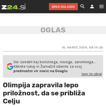
BREZ OGLASOV
GRADIMO &
OLIMPI
EKO 
INTE
T
SLOV
KOMENTARJ
FILM & G
NEPRE
AVTO 
NO
FI
SV
ČRNA 
KOMB
VARČ
AKT
KO
BI
ŠP
FESTIVAL ZA L
LEPOT
MOTO
NA 
NA
O
10. MAREC 2024, OB 19:20
MAG
ODNOSI IN
ŽIVLJEN
IZ DR
KOLE
E-
ZDR
POGLEJ
Ste izvedeli kaj koristnega, novega, zanimivega…
Kliknite tukaj in Žurnal24 izberite za svoj
HOROSKOP IN
PRAVNI
ŠOFER
ZIMSK
PRE
AV
.
prednostni vir novic na Googlu
Sem že izbral
JOO
IN
POPO
POGLEJ
POGLEJ
POGLEJ
Olimpija zapravila lepo
SEM 
POD S
POGLEJ
priložnost, da se približa
TRAJN
POGLEJ
Celju
ŽURNAL P