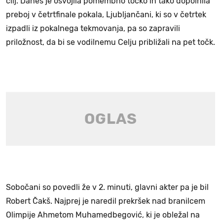
cilj. Danes je osvojila pomembno točko in tako dopolnila
preboj v četrtfinale pokala, Ljubljančani, ki so v četrtek
izpadli iz pokalnega tekmovanja, pa so zapravili
priložnost, da bi se vodilnemu Celju približali na pet točk.
Sobočani so povedli že v 2. minuti, glavni akter pa je bil
Robert Čakš. Najprej je naredil prekršek nad branilcem
Olimpije Ahmetom Muhamedbegović, ki je obležal na