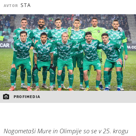
STA
AVTOR
MOJ SANJ
PROFIMEDIA
Nogometaši Mure in Olimpije so se v 25. krogu