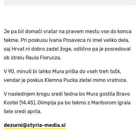
Je pa bil domači vratar na pravem mestu vse do konca
tekme. Pri poskusu Ivana Posaveca ni imel veliko dela,
saj Hrvat ni dobro zadel žoge, odlično pa je posredoval
ob strelu Raula Florucza.
V 90. minuti bi lahko Mura prišla do vseh treh točk,
vendar je poskus Klemna Pucka zletel mimo vratnice.
V naslednjem krogu sredi tedna bo Mura gostila Bravo
Kostel (14.45), Olimpija pa bo tekmo z Mariborom igrala
šele sredi aprila.
dezurni@styria-media.si