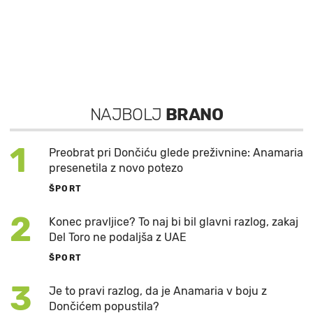
NAJBOLJ
BRANO
1
Preobrat pri Dončiću glede preživnine: Anamaria
presenetila z novo potezo
ŠPORT
2
Konec pravljice? To naj bi bil glavni razlog, zakaj
Del Toro ne podaljša z UAE
ŠPORT
3
Je to pravi razlog, da je Anamaria v boju z
Dončićem popustila?