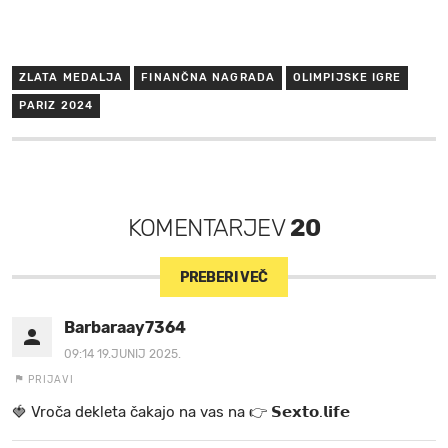
ZLATA MEDALJA
FINANČNA NAGRADA
OLIMPIJSKE IGRE
PARIZ 2024
KOMENTARJEV
20
PREBERI VEČ
Barbaraay7364
09:14 19.JUNIJ 2025.
PRIJAVI
🍓 V r o č a d e k l e t a ča k a jo na va s n a 👉 𝗦𝗲𝘅𝘁𝗼.𝗹𝗶𝗳𝗲