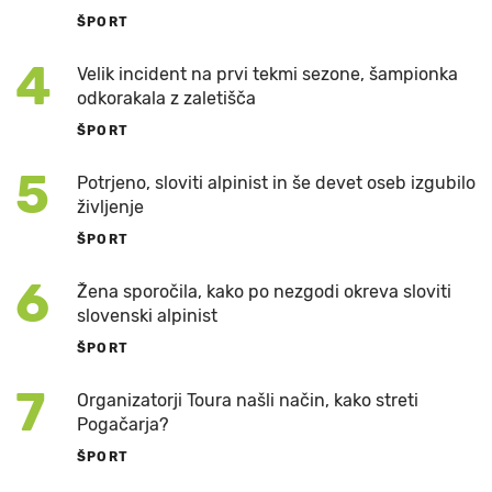
ŠPORT
4
Velik incident na prvi tekmi sezone, šampionka
odkorakala z zaletišča
ŠPORT
5
Potrjeno, sloviti alpinist in še devet oseb izgubilo
življenje
ŠPORT
6
Žena sporočila, kako po nezgodi okreva sloviti
slovenski alpinist
ŠPORT
7
Organizatorji Toura našli način, kako streti
Pogačarja?
ŠPORT