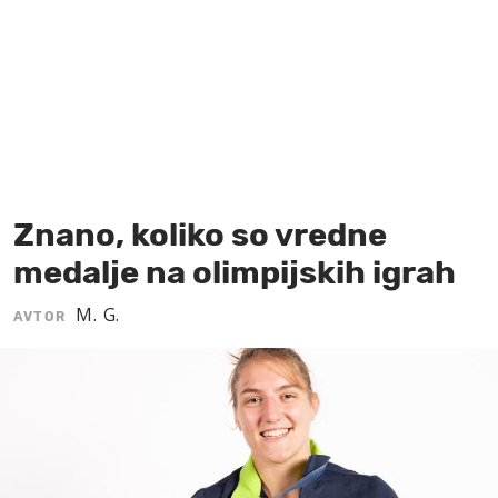
MOJ SANJ
Znano, koliko so vredne
medalje na olimpijskih igrah
M. G.
AVTOR