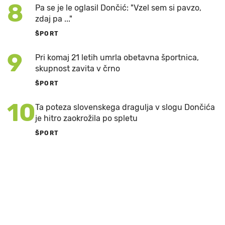
8
Pa se je le oglasil Dončić: "Vzel sem si pavzo,
zdaj pa ..."
ŠPORT
9
Pri komaj 21 letih umrla obetavna športnica,
skupnost zavita v črno
ŠPORT
10
Ta poteza slovenskega dragulja v slogu Dončića
je hitro zaokrožila po spletu
ŠPORT