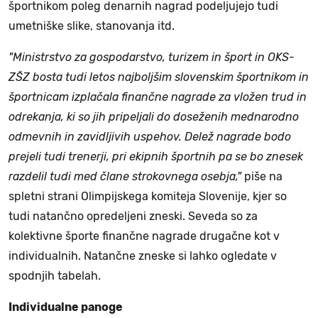
športnikom poleg denarnih nagrad podeljujejo tudi
umetniške slike, stanovanja itd.
"Ministrstvo za gospodarstvo, turizem in šport in OKS-
ZŠZ bosta tudi letos najboljšim slovenskim športnikom in
športnicam izplačala finančne nagrade za vložen trud in
odrekanja, ki so jih pripeljali do doseženih mednarodno
odmevnih in zavidljivih uspehov. Delež nagrade bodo
prejeli tudi trenerji, pri ekipnih športnih pa se bo znesek
razdelil tudi med člane strokovnega osebja,"
piše na
spletni strani Olimpijskega komiteja Slovenije, kjer so
tudi natančno opredeljeni zneski. Seveda so za
kolektivne športe finančne nagrade drugačne kot v
individualnih. Natančne zneske si lahko ogledate v
spodnjih tabelah.
Individualne panoge