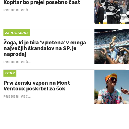
Kopitar bo prejel posebno čast
PREBERI VEČ…
ZA MILIJONE
Žoga, ki je bila 'vpletena' v enega
največjih škandalov na SP, je
naprodaj
PREBERI VEČ…
TOUR
Prvi ženski vzpon na Mont
Ventoux poskrbel za šok
PREBERI VEČ…