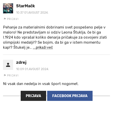
StarMačk
10:37 01.AVGUST 2024.
PRIJAVI
Pehanje za materialnimi dobrinami svet pospešeno pelje v
maloro! Ne predstavljam si odziv Leona Štuklja, če bi ga
l.1924 kdo vprašal koliko denarja pričakuje za osvojeni zlati
olimpijski medalji!? Se bojim, da bi ga v istem momentu
kap!? Štukelj je
…
...prikaži več
zdrej
10:09 01.AVGUST 2024.
PRIJAVI
Ni vsak dan nedelja in vsak šport nogomet.
PRIJAVA
FACEBOOK PRIJAVA