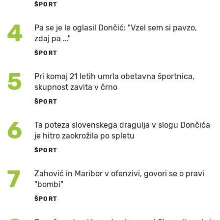
ŠPORT
4
Pa se je le oglasil Dončić: "Vzel sem si pavzo,
zdaj pa ..."
ŠPORT
5
Pri komaj 21 letih umrla obetavna športnica,
skupnost zavita v črno
ŠPORT
6
Ta poteza slovenskega dragulja v slogu Dončića
je hitro zaokrožila po spletu
ŠPORT
7
Zahović in Maribor v ofenzivi, govori se o pravi
"bombi"
ŠPORT