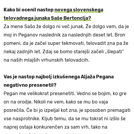
Kako bi ocenil nastop
novega slovenskega
telovadnega junaka Saše Bertonclja?
Za mene Sašo že dolgo ni več junak. Že dolgo vem, da je
moj in Peganov naslednik za naslednjih deset let. Bron
pomeni, da je začel super tekmovati, telovadit zna pa že
nekaj zadnjih let. Zdaj se bomo starejši začeli „šlepati“
na naših mlajših vrhunskih telovadcih.
Vas je nastop najbolj izkušenega Aljaža Pegana
negativno presenetil?
Pegan me velikokrat presenetiti. Vedno se bojim, ko gre
on na orodje. Nikoli ne vem, kako se mu bo vaja
posrečila. Če bi jo izpeljal kot zna, je sposoben premagati
vse nasprotnike. Kljub temu, da se mu tokrat ni izšlo še
naprej ostaja konkurenčen za sam vrh, tako na