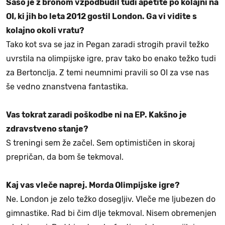
Sašo je z bronom vzpodbudil tudi apetite po kolajni na
OI, ki jih bo leta 2012 gostil London. Ga vi vidite s
kolajno okoli vratu?
Tako kot sva se jaz in Pegan zaradi strogih pravil težko
uvrstila na olimpijske igre, prav tako bo enako težko tudi
za Bertonclja. Z temi neumnimi pravili so OI za vse nas
še vedno znanstvena fantastika.
Vas tokrat zaradi poškodbe ni na EP. Kakšno je
zdravstveno stanje?
S treningi sem že začel. Sem optimističen in skoraj
prepričan, da bom še tekmoval.
Kaj vas vleče naprej. Morda Olimpijske igre?
Ne. London je zelo težko dosegljiv. Vleče me ljubezen do
gimnastike. Rad bi čim dlje tekmoval. Nisem obremenjen