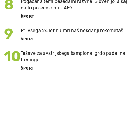
8
Pogačar s temi besedami razvnel Slovenijo, a kaj
na to porečejo pri UAE?
ŠPORT
9
Pri vsega 24 letih umrl naš nekdanji rokometaš
ŠPORT
10
Težave za avstrijskega šampiona, grdo padel na
treningu
ŠPORT