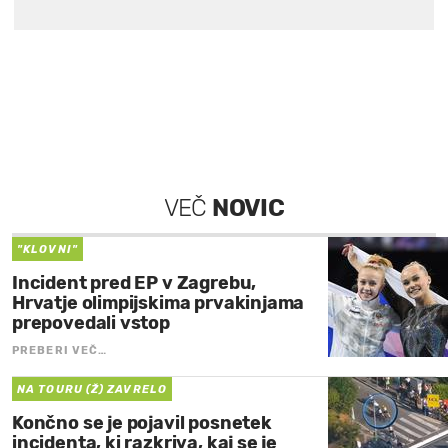
VEČ
NOVIC
"KLOVNI"
Incident pred EP v Zagrebu,
Hrvatje olimpijskima prvakinjama
prepovedali vstop
PREBERI VEČ…
NA TOURU (Ž) ZAVRELO
Končno se je pojavil posnetek
incidenta, ki razkriva, kaj se je