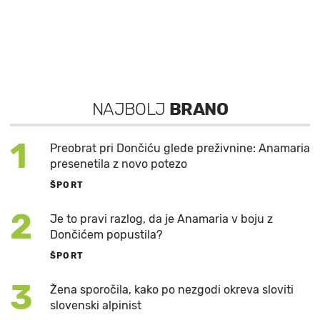
NAJBOLJ
BRANO
1
Preobrat pri Dončiću glede preživnine: Anamaria
presenetila z novo potezo
ŠPORT
2
Je to pravi razlog, da je Anamaria v boju z
Dončićem popustila?
ŠPORT
3
Žena sporočila, kako po nezgodi okreva sloviti
slovenski alpinist