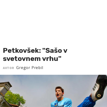
MOJ SANJ
Petkovšek: "Sašo v
svetovnem vrhu"
Gregor Prebil
AVTOR