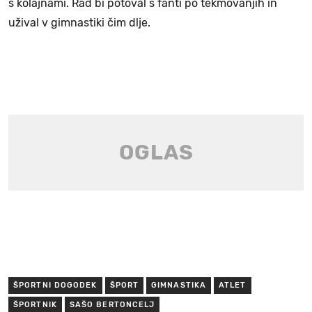
s kolajnami. Rad bi potoval s fanti po tekmovanjih in
užival v gimnastiki čim dlje.
ŠPORTNI DOGODEK
ŠPORT
GIMNASTIKA
ATLET
ŠPORTNIK
SAŠO BERTONCELJ