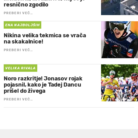
resnično zgodilo
PREBERI VEČ…
ENA NAJBOLJŠIH
Nikina velika tekmica se vrača
na skakalnice!
PREBERI VEČ…
VELIKA RIVALA
Noro razkritje! Jonasov rojak
pojasnil, kako je Tadej Dancu
prišel do živega
PREBERI VEČ…