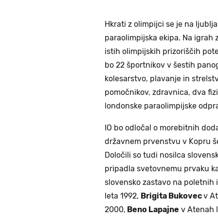
Hkrati z olimpijci se je na ljub
paraolimpijska ekipa. Na igrah 
istih olimpijskih prizoriščih po
bo 22 športnikov v šestih panog
kolesarstvo, plavanje in strelst
pomočnikov, zdravnica, dva fiz
londonske paraolimpijske odpr
IO bo odločal o morebitnih dodat
državnem prvenstvu v Kopru š
Določili so tudi nosilca sloven
pripadla svetovnemu prvaku k
slovensko zastavo na poletnih i
leta 1992,
Brigita Bukovec
v At
2000,
Beno Lapajne
v Atenah l