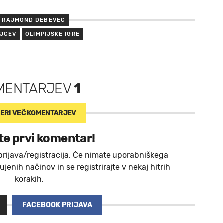
RAJMOND DEBEVEC
IJCEV
OLIMPIJSKE IGRE
MENTARJEV
1
ERI VEČ
KOMENTARJEV
te prvi komentar!
prijava/registracija. Če nimate uporabniškega
jenih načinov in se registrirajte v nekaj hitrih
korakih.
FACEBOOK PRIJAVA