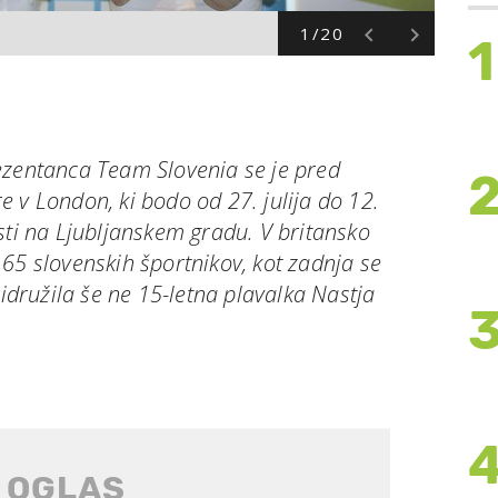
1/20
1
ezentanca Team Slovenia se je pred
 v London, ki bodo od 27. julija do 12.
sti na Ljubljanskem gradu. V britansko
65 slovenskih športnikov, kot zadnja se
ridružila še ne 15-letna plavalka Nastja