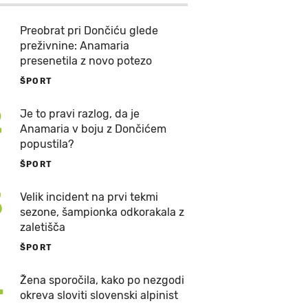
Preobrat pri Dončiću glede
preživnine: Anamaria
presenetila z novo potezo
ŠPORT
2
Je to pravi razlog, da je
Anamaria v boju z Dončićem
popustila?
ŠPORT
3
Velik incident na prvi tekmi
sezone, šampionka odkorakala z
zaletišča
ŠPORT
4
Žena sporočila, kako po nezgodi
okreva sloviti slovenski alpinist