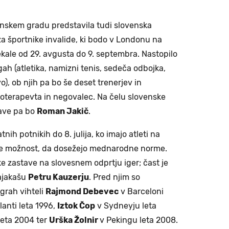
ljanskem gradu predstavila tudi slovenska
za športnike invalide, ki bodo v Londonu na
tekale od 29. avgusta do 9. septembra. Nastopilo
ah (atletika, namizni tenis, sedeča odbojka,
vo), ob njih pa bo še deset trenerjev in
ioterapevta in negovalec. Na čelu slovenske
ave pa bo
Roman Jakič
.
nih potnikih do 8. julija, ko imajo atleti na
e možnost, da dosežejo mednarodne norme.
ske zastave na slovesnem odprtju iger; čast je
ajakašu
Petru Kauzerju
. Pred njim so
grah vihteli
Rajmond Debevec
v Barceloni
lanti leta 1996,
Iztok Čop
v Sydneyju leta
eta 2004 ter
Urška Žolnir
v Pekingu leta 2008.