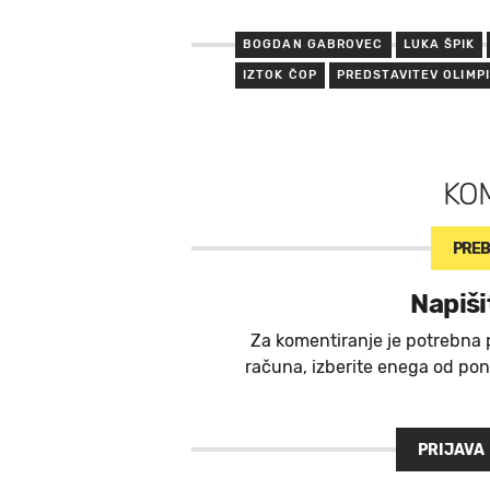
BOGDAN GABROVEC
LUKA ŠPIK
IZTOK ČOP
PREDSTAVITEV OLIMP
KO
PREB
Napiši
Za komentiranje je potrebna 
računa, izberite enega od ponu
PRIJAVA