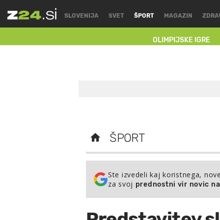
SLOVENIJA
SVET
ŠPORT
MAGAZIN
ZDRA
OLIMPIJSKE IGRE
ŠPORT
Ste izvedeli kaj koristnega, nov
za svoj
prednostni vir novic n
Predstavitev s