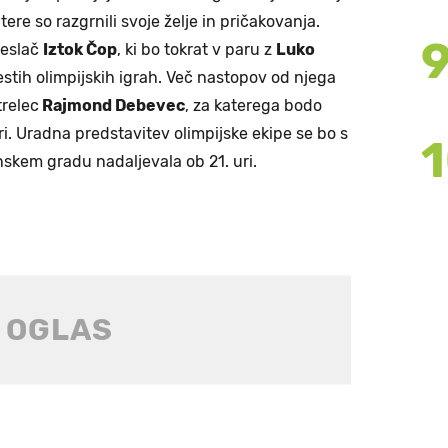
tere so razgrnili svoje želje in pričakovanja.
veslač
Iztok Čop
, ki bo tokrat v paru z
Luko
estih olimpijskih igrah. Več nastopov od njega
trelec
Rajmond Debevec
, za katerega bodo
i. Uradna predstavitev olimpijske ekipe se bo s
nskem gradu nadaljevala ob 21. uri.