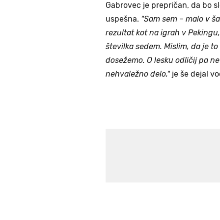
Gabrovec je prepričan, da bo sl
uspešna.
"Sam sem
–
malo v ša
rezultat kot na igrah v Pekingu,
številka sedem. Mislim, da je to
dosežemo. O lesku odličij pa ne b
nehvaležno delo,"
je še dejal v