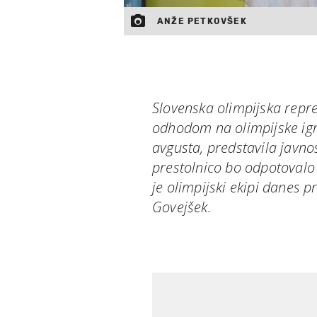
ANŽE PETKOVŠEK
Slovenska olimpijska repr
odhodom na olimpijske igre
avgusta, predstavila javno
prestolnico bo odpotovalo 
je olimpijski ekipi danes p
Govejšek.