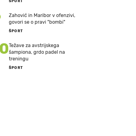
ŠPORT
9
Zahović in Maribor v ofenzivi,
govori se o pravi "bombi"
ŠPORT
10
Težave za avstrijskega
šampiona, grdo padel na
treningu
ŠPORT