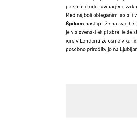
pa so bili tudi novinarjem, za ka
Med najbolj obleganimi so bili 
Špikom
nastopil že na svojih š
je v slovenski ekipi zbral le še s
igre v Londonu že osme v karier
posebno prireditvijo na Ljublja