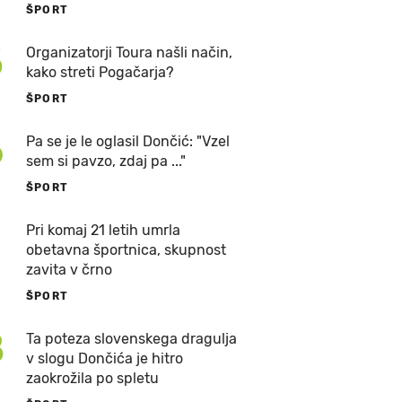
ŠPORT
5
Organizatorji Toura našli način,
kako streti Pogačarja?
ŠPORT
6
Pa se je le oglasil Dončić: "Vzel
sem si pavzo, zdaj pa ..."
ŠPORT
7
Pri komaj 21 letih umrla
obetavna športnica, skupnost
zavita v črno
ŠPORT
8
Ta poteza slovenskega dragulja
v slogu Dončića je hitro
zaokrožila po spletu