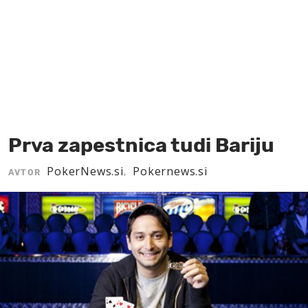
MOJ SANJ
Prva zapestnica tudi Bariju
PokerNews.si
Pokernews.si
AVTOR
,