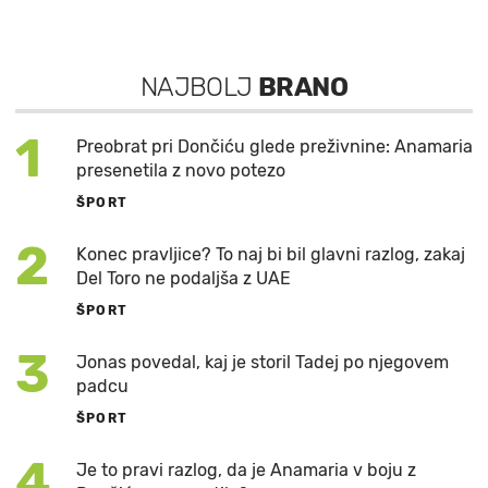
NAJBOLJ
BRANO
1
Preobrat pri Dončiću glede preživnine: Anamaria
presenetila z novo potezo
ŠPORT
2
Konec pravljice? To naj bi bil glavni razlog, zakaj
Del Toro ne podaljša z UAE
ŠPORT
3
Jonas povedal, kaj je storil Tadej po njegovem
padcu
ŠPORT
4
Je to pravi razlog, da je Anamaria v boju z