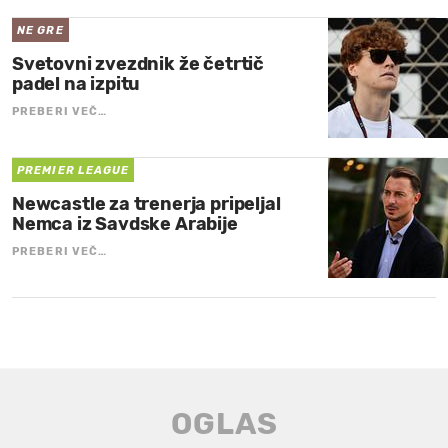
NE GRE
Svetovni zvezdnik že četrtič
padel na izpitu
PREBERI VEČ…
PREMIER LEAGUE
Newcastle za trenerja pripeljal
Nemca iz Savdske Arabije
PREBERI VEČ…