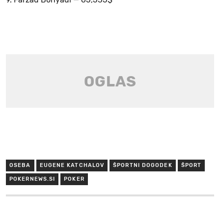
OSEBA
EUGENE KATCHALOV
ŠPORTNI DOGODEK
ŠPORT
POKERNEWS.SI
POKER