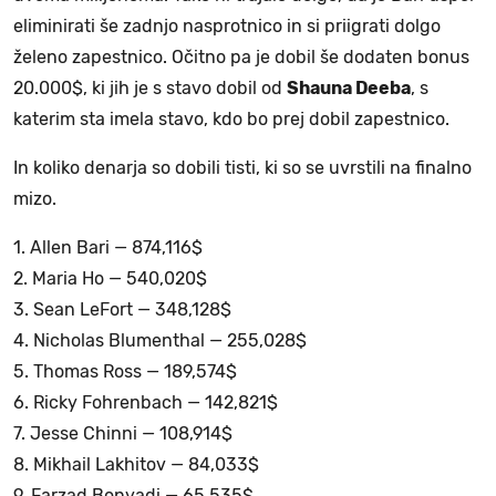
eliminirati še zadnjo nasprotnico in si priigrati dolgo
želeno zapestnico. Očitno pa je dobil še dodaten bonus
20.000$, ki jih je s stavo dobil od
Shauna Deeba
, s
katerim sta imela stavo, kdo bo prej dobil zapestnico.
In koliko denarja so dobili tisti, ki so se uvrstili na finalno
mizo.
1. Allen Bari — 874,116$
2. Maria Ho — 540,020$
3. Sean LeFort — 348,128$
4. Nicholas Blumenthal — 255,028$
5. Thomas Ross — 189,574$
6. Ricky Fohrenbach — 142,821$
7. Jesse Chinni — 108,914$
8. Mikhail Lakhitov — 84,033$
9. Farzad Bonyadi — 65,535$