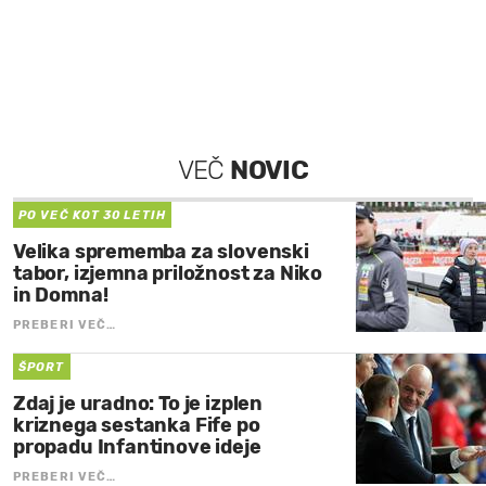
VEČ
NOVIC
PO VEČ KOT 30 LETIH
Velika sprememba za slovenski
tabor, izjemna priložnost za Niko
in Domna!
PREBERI VEČ…
ŠPORT
Zdaj je uradno: To je izplen
kriznega sestanka Fife po
propadu Infantinove ideje
PREBERI VEČ…