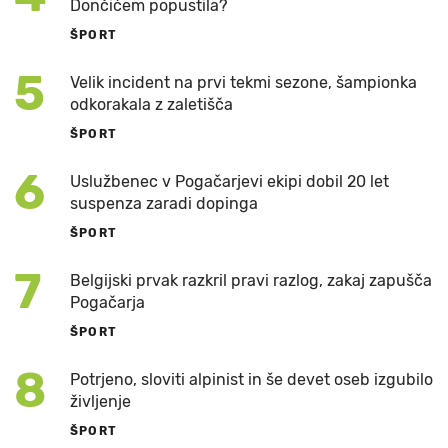
Dončićem popustila?
ŠPORT
5
Velik incident na prvi tekmi sezone, šampionka
odkorakala z zaletišča
ŠPORT
6
Uslužbenec v Pogačarjevi ekipi dobil 20 let
suspenza zaradi dopinga
ŠPORT
7
Belgijski prvak razkril pravi razlog, zakaj zapušča
Pogačarja
ŠPORT
8
Potrjeno, sloviti alpinist in še devet oseb izgubilo
življenje
ŠPORT