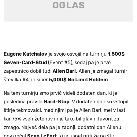
Eugene Katchalov
je svojo osvojil na turnirju
1,500$
Seven-Card-Stud
(Event #5), sedaj pa je prvo
zapestnico dobil tudi
Allen Bari.
Allen je zmagal turnir
številka #4, in sicer
5,000$ No Limit Holdem
.
Na tem turnirju smo prvič videli dodaten dan, ki je
posledica pravila
Hard-Stop
. V dodaten dan so vstopili
štirje tekmovalci, med njimi pa je Allen Bari imel v lasti
kar 75% vseh žetonov in je tako bil glavni favorit za
zmago. Največ dela pa je zadnji, dodatni dan Allenu
povzročal
Sean LeFort
, ki je uspel priti že na štiri