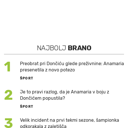
NAJBOLJ
BRANO
1
Preobrat pri Dončiću glede preživnine: Anamaria
presenetila z novo potezo
ŠPORT
2
Je to pravi razlog, da je Anamaria v boju z
Dončićem popustila?
ŠPORT
3
Velik incident na prvi tekmi sezone, šampionka
odkorakala z zaletišča