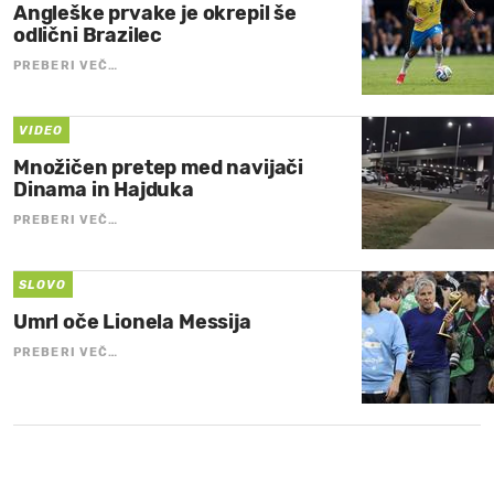
Angleške prvake je okrepil še
odlični Brazilec
PREBERI VEČ…
VIDEO
Množičen pretep med navijači
Dinama in Hajduka
PREBERI VEČ…
SLOVO
Umrl oče Lionela Messija
PREBERI VEČ…