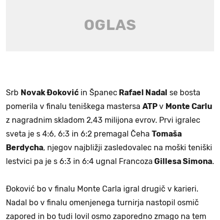
Srb
Novak Đoković
in Španec
Rafael Nadal
se bosta
pomerila v finalu teniškega mastersa
ATP
v
Monte Carlu
z nagradnim skladom 2,43 milijona evrov. Prvi igralec
sveta je s 4:6, 6:3 in 6:2 premagal Čeha
Tomaša
Berdycha
, njegov najbližji zasledovalec na moški teniški
lestvici pa je s 6:3 in 6:4 ugnal Francoza
Gillesa Simona
.
Đoković bo v finalu Monte Carla igral drugič v karieri.
Nadal bo v finalu omenjenega turnirja nastopil osmič
zapored in bo tudi lovil osmo zaporedno zmago na tem