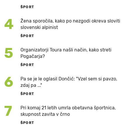
ŠPORT
4
Žena sporočila, kako po nezgodi okreva sloviti
slovenski alpinist
ŠPORT
5
Organizatorji Toura našli način, kako streti
Pogačarja?
ŠPORT
6
Pa se je le oglasil Dončić: "Vzel sem si pavzo,
zdaj pa ..."
ŠPORT
7
Pri komaj 21 letih umrla obetavna športnica,
skupnost zavita v črno
ŠPORT