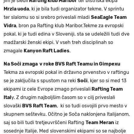
jim je sledil
Rafting klub Maribor
ter bistriška ekipa
Mrzla uoda
, ki je bila tudi organizator tekme. V sprintu
ter slalomu so si srebro priveslali mladi
SeaEagle Team
Vidra
, bron pa Rafting klub Maribor.Tekme za evropski
pokal, ki je tudi edina v Sloveniji, sta se udeležili tudi dve
madžarski ženski ekipi. V vseh treh disciplinah so
zmagale
Kanyon Raft Ladies
.
Na Soči zmaga v roke BVS Raft Teamu in Gimpexu
Tekma za evropski pokal in državno prvenstvo v raftingu
se je zaključila s spustom na reki
Soči
, kjer so si med 13
ekipami iz cele Evrope zmago priveslali
Rafting Team
Ital
y. Z drugim najboljšim časom so v cilj priveslali
slovaški
BVS Raft Team
, ki so tudi osvojili prvo mesto v
skupnem seštevku. Očitno je Soča naklonjena Italijanom,
saj so bili tudi tretjeuvrščeni Rafting
Team Meran
iz
sosednje Italije. Med slovenskimi ekipami so se najbolje