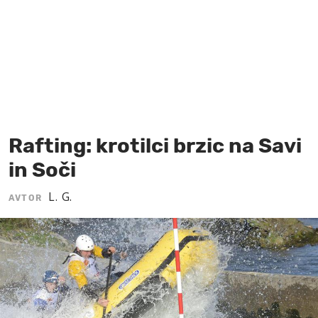
MOJ SANJ
Rafting: krotilci brzic na Savi
in Soči
L. G.
AVTOR