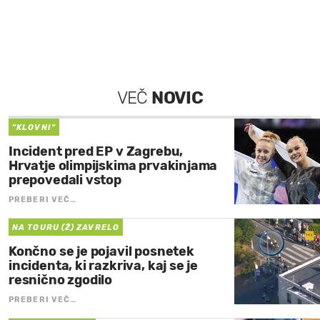
VEČ
NOVIC
"KLOVNI"
Incident pred EP v Zagrebu,
Hrvatje olimpijskima prvakinjama
prepovedali vstop
PREBERI VEČ…
NA TOURU (Ž) ZAVRELO
Končno se je pojavil posnetek
incidenta, ki razkriva, kaj se je
resnično zgodilo
PREBERI VEČ…