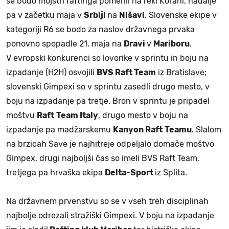
se bodo mojstri raftinga pomerili na reki Korani, nadalje
pa v začetku maja v
Srbiji
na
Nišavi
. Slovenske ekipe v
kategoriji R6 se bodo za naslov državnega prvaka
ponovno spopadle 21. maja na
Dravi
v
Mariboru
.
V evropski konkurenci so lovorike v sprintu in boju na
izpadanje (H2H) osvojili
BVS Raft Team
iz Bratislave;
slovenski Gimpexi so v sprintu zasedli drugo mesto, v
boju na izpadanje pa tretje. Bron v sprintu je pripadel
moštvu
Raft
Team Italy
, drugo mesto v boju na
izpadanje pa madžarskemu
Kanyon Raft
Teamu
. Slalom
na brzicah Save je najhitreje odpeljalo domače moštvo
Gimpex, drugi najboljši čas so imeli BVS Raft Team,
tretjega pa hrvaška ekipa
Delta-Sport
iz Splita.
Na državnem prvenstvu so se v vseh treh disciplinah
najbolje odrezali stražiški Gimpexi. V boju na izpadanje