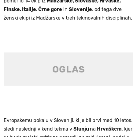
pomerilo 14 ekip iz
Madžarske, Slovaške, Hrvaške,
Finske, Italije, Črne gore
in
Slovenije
, od tega dve
ženski ekipi iz Madžarske v treh tekmovalnih disciplinah.
Evropskemu pokalu v Sloveniji, ki je bil prvi med 10 letos,
sledi naslednji vikend tekma v
Slunju
na
Hrvaškem
, kjer