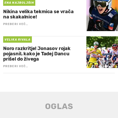
ENA NAJBOLJŠIH
Nikina velika tekmica se vrača
na skakalnice!
PREBERI VEČ…
VELIKA RIVALA
Noro razkritje! Jonasov rojak
pojasnil, kako je Tadej Dancu
prišel do živega
PREBERI VEČ…