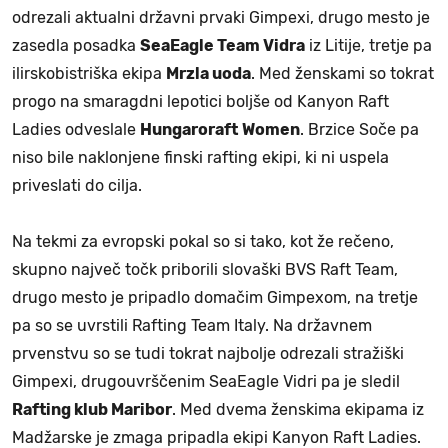
odrezali aktualni državni prvaki Gimpexi, drugo mesto je
zasedla posadka
SeaEagle Team Vidra
iz Litije, tretje pa
ilirskobistriška ekipa
Mrzla uoda
. Med ženskami so tokrat
progo na smaragdni lepotici boljše od Kanyon Raft
Ladies odveslale
Hungaroraft
Women
. Brzice Soče pa
niso bile naklonjene finski rafting ekipi, ki ni uspela
priveslati do cilja.
Na tekmi za evropski pokal so si tako, kot že rečeno,
skupno največ točk priborili slovaški BVS Raft Team,
drugo mesto je pripadlo domačim Gimpexom, na tretje
pa so se uvrstili Rafting Team Italy. Na državnem
prvenstvu so se tudi tokrat najbolje odrezali stražiški
Gimpexi, drugouvrščenim SeaEagle Vidri pa je sledil
Rafting klub Maribor
. Med dvema ženskima ekipama iz
Madžarske je zmaga pripadla ekipi Kanyon Raft Ladies.