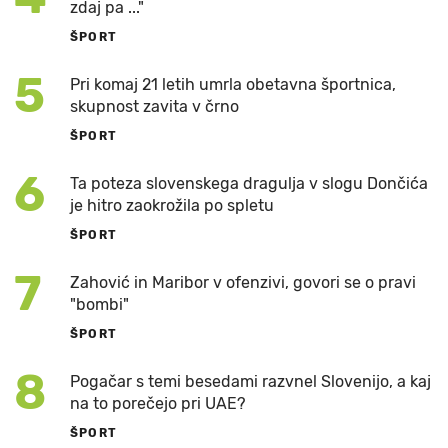
zdaj pa ..."
ŠPORT
5
Pri komaj 21 letih umrla obetavna športnica,
skupnost zavita v črno
ŠPORT
6
Ta poteza slovenskega dragulja v slogu Dončića
je hitro zaokrožila po spletu
ŠPORT
7
Zahović in Maribor v ofenzivi, govori se o pravi
"bombi"
ŠPORT
8
Pogačar s temi besedami razvnel Slovenijo, a kaj
na to porečejo pri UAE?
ŠPORT