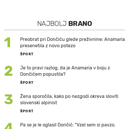
NAJBOLJ
BRANO
1
Preobrat pri Dončiću glede preživnine: Anamaria
presenetila z novo potezo
ŠPORT
2
Je to pravi razlog, da je Anamaria v boju z
Dončićem popustila?
ŠPORT
3
Žena sporočila, kako po nezgodi okreva sloviti
slovenski alpinist
ŠPORT
4
Pa se je le oglasil Dončić: "Vzel sem si pavzo,