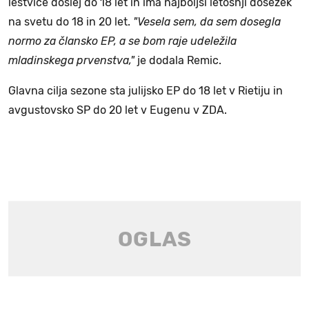
lestvice doslej do 18 let in ima najboljši letošnji dosežek
na svetu do 18 in 20 let.
"Vesela sem, da sem dosegla
normo za člansko EP, a se bom raje udeležila
mladinskega prvenstva,"
je dodala Remic.
Glavna cilja sezone sta julijsko EP do 18 let v Rietiju in
avgustovsko SP do 20 let v Eugenu v ZDA.