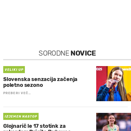
SORODNE
NOVICE
VELIKI UP
Slovenska senzacija začenja
poletno sezono
PREBERI VEČ…
IZJEMEN NASTOP
Glojnarič le 17 stotink za