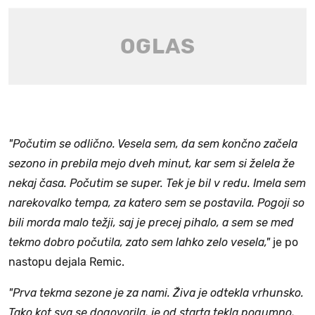
"Počutim se odlično. Vesela sem, da sem končno začela
sezono in prebila mejo dveh minut, kar sem si želela že
nekaj časa. Počutim se super. Tek je bil v redu. Imela sem
narekovalko tempa, za katero sem se postavila. Pogoji so
bili morda malo težji, saj je precej pihalo, a sem se med
tekmo dobro počutila, zato sem lahko zelo vesela,"
je po
nastopu dejala Remic.
"Prva tekma sezone je za nami. Živa je odtekla vrhunsko.
Tako kot sva se dogovorila, je od starta tekla pogumno,