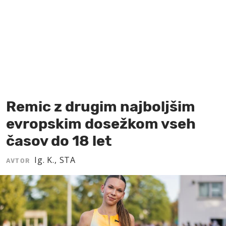
MOJ SANJ
Remic z drugim najboljšim
evropskim dosežkom vseh
časov do 18 let
Ig. K., STA
AVTOR