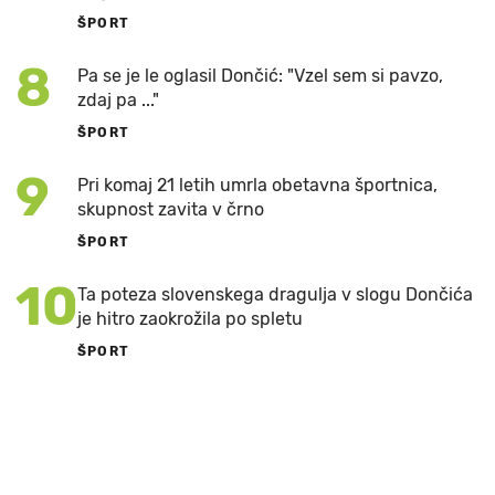
ŠPORT
8
Pa se je le oglasil Dončić: "Vzel sem si pavzo,
zdaj pa ..."
ŠPORT
9
Pri komaj 21 letih umrla obetavna športnica,
skupnost zavita v črno
ŠPORT
10
Ta poteza slovenskega dragulja v slogu Dončića
je hitro zaokrožila po spletu
ŠPORT