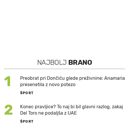
NAJBOLJ
BRANO
1
Preobrat pri Dončiću glede preživnine: Anamaria
presenetila z novo potezo
ŠPORT
2
Konec pravljice? To naj bi bil glavni razlog, zakaj
Del Toro ne podaljša z UAE
ŠPORT