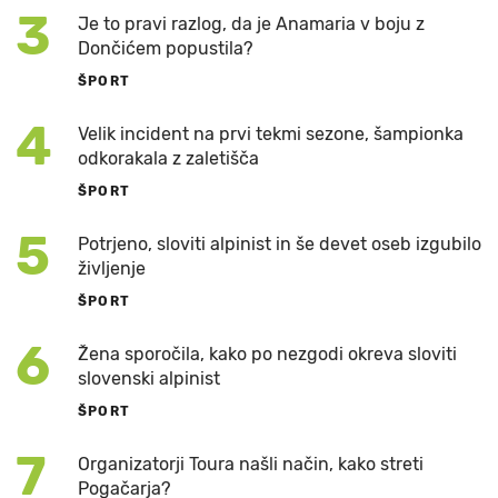
3
Je to pravi razlog, da je Anamaria v boju z
Dončićem popustila?
ŠPORT
4
Velik incident na prvi tekmi sezone, šampionka
odkorakala z zaletišča
ŠPORT
5
Potrjeno, sloviti alpinist in še devet oseb izgubilo
življenje
ŠPORT
6
Žena sporočila, kako po nezgodi okreva sloviti
slovenski alpinist
ŠPORT
7
Organizatorji Toura našli način, kako streti
Pogačarja?