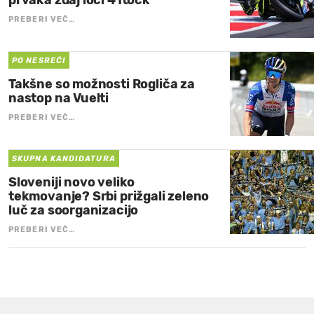
PREBERI VEČ…
PO NESREČI
Takšne so možnosti Rogliča za
nastop na Vuelti
PREBERI VEČ…
SKUPNA KANDIDATURA
Sloveniji novo veliko
tekmovanje? Srbi prižgali zeleno
luč za soorganizacijo
PREBERI VEČ…