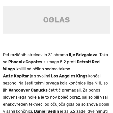
Pet različnih strelcev in 31 obramb
Ilje Brizgalova
. Tako
so
Phoenix Coyotes
z zmago 5:2 proti
Detroit Red
Wings
izsilili odločilno sedmo tekmo.
Anže Kopitar
je s svojimi
Los Angeles Kings
končal
sezono. Na šesti tekmi prvega kola končnice lige NHL so
jih
Vancouver Canucks
četrtič premagali. Za ponos
slovenskega hokeja je to nov boleč poraz, saj so bili vsaj
enakovreden tekmec, odločujoča gola pa so znova dobili
v sami končnici.
Daniel Sedin
je za 3:2 zadel dve minuti