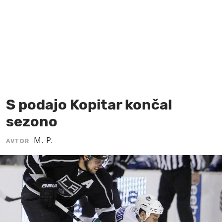
MOJ SANJ
S podajo Kopitar končal
sezono
M. P.
AVTOR