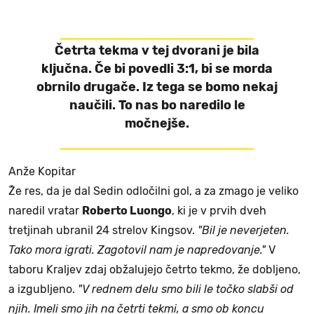
Četrta tekma v tej dvorani je bila
ključna. Če bi povedli 3:1, bi se morda
obrnilo drugače. Iz tega se bomo nekaj
naučili. To nas bo naredilo le
močnejše.
Anže Kopitar
Že res, da je dal Sedin odločilni gol, a za zmago je veliko
naredil vratar
Roberto Luongo
, ki je v prvih dveh
tretjinah ubranil 24 strelov Kingsov.
"Bil je neverjeten.
Tako mora igrati. Zagotovil nam je napredovanje."
V
taboru Kraljev zdaj obžalujejo četrto tekmo, že dobljeno,
a izgubljeno.
"V rednem delu smo bili le točko slabši od
njih. Imeli smo jih na četrti tekmi, a smo ob koncu