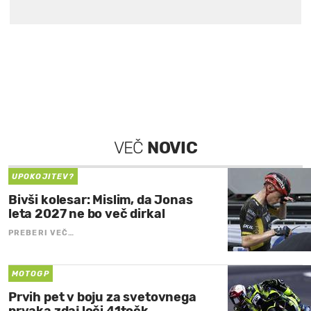
VEČ
NOVIC
UPOKOJITEV?
Bivši kolesar: Mislim, da Jonas
leta 2027 ne bo več dirkal
PREBERI VEČ…
MOTOGP
Prvih pet v boju za svetovnega
prvaka zdaj loči 41točk