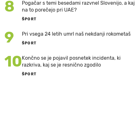
8
Pogačar s temi besedami razvnel Slovenijo, a kaj
na to porečejo pri UAE?
ŠPORT
9
Pri vsega 24 letih umrl naš nekdanji rokometaš
ŠPORT
10
Končno se je pojavil posnetek incidenta, ki
razkriva, kaj se je resnično zgodilo
ŠPORT