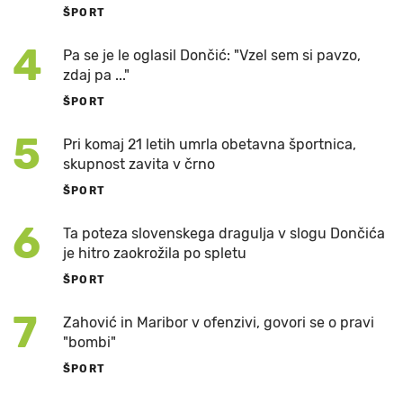
ŠPORT
4
Pa se je le oglasil Dončić: "Vzel sem si pavzo,
zdaj pa ..."
ŠPORT
5
Pri komaj 21 letih umrla obetavna športnica,
skupnost zavita v črno
ŠPORT
6
Ta poteza slovenskega dragulja v slogu Dončića
je hitro zaokrožila po spletu
ŠPORT
7
Zahović in Maribor v ofenzivi, govori se o pravi
"bombi"
ŠPORT