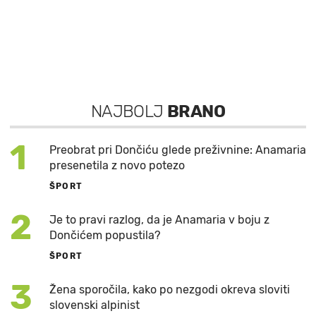
NAJBOLJ
BRANO
1
Preobrat pri Dončiću glede preživnine: Anamaria
presenetila z novo potezo
ŠPORT
2
Je to pravi razlog, da je Anamaria v boju z
Dončićem popustila?
ŠPORT
3
Žena sporočila, kako po nezgodi okreva sloviti
slovenski alpinist