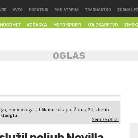
VJE
AVTO
POPOTNIK
POD STREHO
TRAJNOSTNO
ŽURNAL P
NOGOMET
KOŠARKA
MOTO ŠPORTI
KOLESARSTVO
ZIMSK
ega, zanimivega… Kliknite tukaj in Žurnal24 izberite
.
a Googlu
Sem že izbral
služil poljub Nevilla