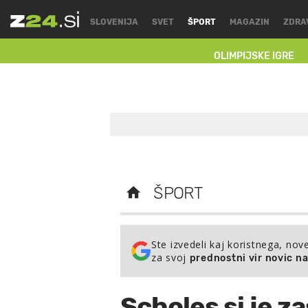
SLOVENIJA
SVET
ŠPORT
MAGAZIN
ZDRA
OLIMPIJSKE IGRE
ŠPORT
Ste izvedeli kaj koristnega, nov
za svoj
prednostni vir novic n
Scholes si je za