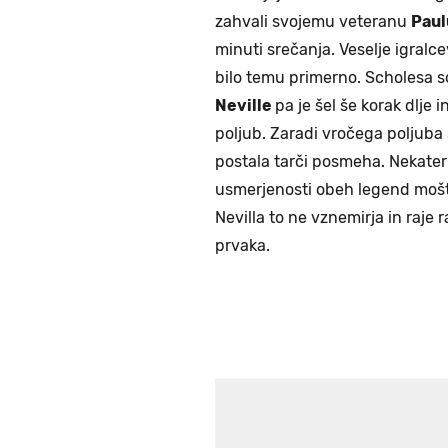
zahvali svojemu veteranu
Paul
minuti srečanja. Veselje igralc
bilo temu primerno. Scholesa 
Neville
pa je šel še korak dlje
poljub. Zaradi vročega poljuba
postala tarči posmeha. Nekateri 
usmerjenosti obeh legend moš
Nevilla to ne vznemirja in raje 
prvaka.