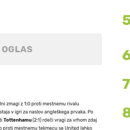
ni zmagi z 1:0 proti mestnemu rivalu
staja v igri za naslov angleškega prvaka. Po
ti
Tottenhamu
(2:1) rdeči vragi za vrhom zdaj
go proti mestnemu tekmecu se United lahko