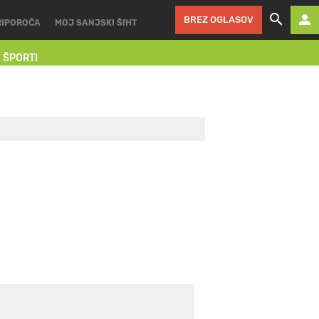
BREZ OGLASOV
RIPOROČA
MOJ SANJSKI ŠIHT
I ŠPORTI