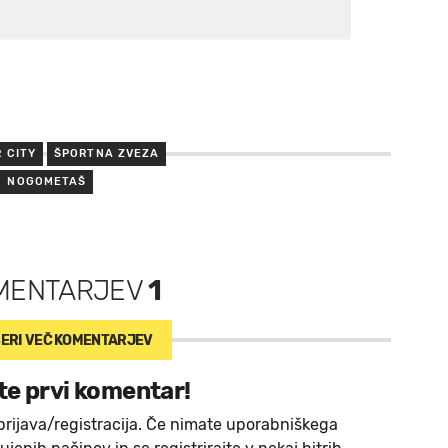
 CITY
ŠPORTNA ZVEZA
NOGOMETAŠ
MENTARJEV
1
ERI VEČ
KOMENTARJEV
te prvi komentar!
prijava/registracija. Če nimate uporabniškega