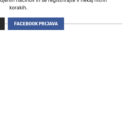
jenih načinov in se registrirajte v nekaj hitrih
korakih.
FACEBOOK PRIJAVA