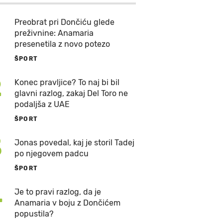
Preobrat pri Dončiću glede
preživnine: Anamaria
presenetila z novo potezo
ŠPORT
2
Konec pravljice? To naj bi bil
glavni razlog, zakaj Del Toro ne
podaljša z UAE
ŠPORT
3
Jonas povedal, kaj je storil Tadej
po njegovem padcu
ŠPORT
4
Je to pravi razlog, da je
Anamaria v boju z Dončićem
popustila?