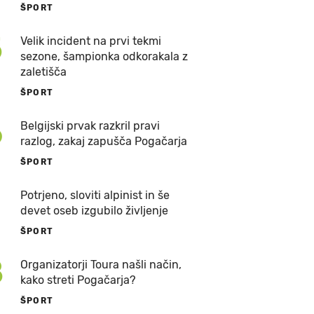
ŠPORT
5
Velik incident na prvi tekmi
sezone, šampionka odkorakala z
zaletišča
ŠPORT
6
Belgijski prvak razkril pravi
razlog, zakaj zapušča Pogačarja
ŠPORT
7
Potrjeno, sloviti alpinist in še
devet oseb izgubilo življenje
ŠPORT
8
Organizatorji Toura našli način,
kako streti Pogačarja?
ŠPORT