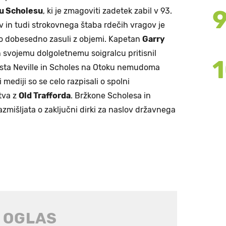
u Scholesu
, ki je zmagoviti zadetek zabil v 93.
ev in tudi strokovnega štaba rdečih vragov je
so dobesedno zasuli z objemi. Kapetan
Garry
 in svojemu dolgoletnemu soigralcu pritisnil
 sta Neville in Scholes na Otoku nemudoma
mediji so se celo razpisali o spolni
tva z
Old Trafforda
. Bržkone Scholesa in
razmišljata o zaključni dirki za naslov državnega