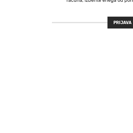
računa, izberite enega od ponu
PRIJAVA