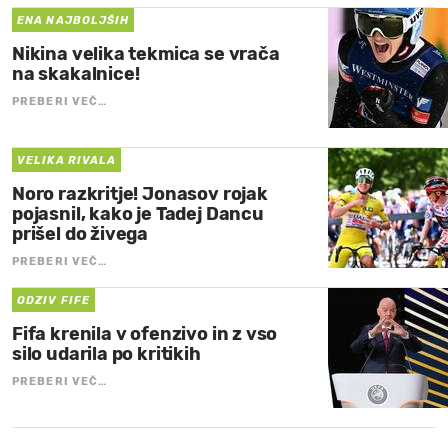
ENA NAJBOLJŠIH
Nikina velika tekmica se vrača
na skakalnice!
PREBERI VEČ…
VELIKA RIVALA
Noro razkritje! Jonasov rojak
pojasnil, kako je Tadej Dancu
prišel do živega
PREBERI VEČ…
ODZIV FIFE
Fifa krenila v ofenzivo in z vso
silo udarila po kritikih
PREBERI VEČ…