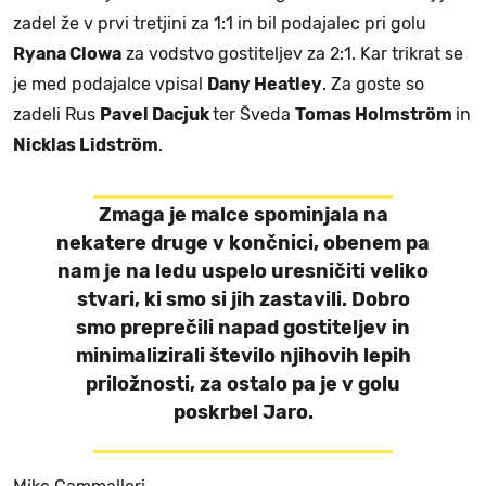
zadel že v prvi tretjini za 1:1 in bil podajalec pri golu
Ryana Clowa
za vodstvo gostiteljev za 2:1. Kar trikrat se
je med podajalce vpisal
Dany Heatley
. Za goste so
zadeli Rus
Pavel Dacjuk
ter Šveda
Tomas Holmström
in
Nicklas Lidström
.
Zmaga je malce spominjala na
nekatere druge v končnici, obenem pa
nam je na ledu uspelo uresničiti veliko
stvari, ki smo si jih zastavili. Dobro
smo preprečili napad gostiteljev in
minimalizirali število njihovih lepih
priložnosti, za ostalo pa je v golu
poskrbel Jaro.