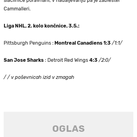
slačilnice poravnani, v nadaljevanju pa je zablestel
Cammalleri.
Liga NHL, 2. kolo končnice, 3.5.:
Pittsburgh Penguins :
Montreal Canadiens 1:3
/1:1/
San Jose Sharks
: Detroit Red Wings
4:3
/2:0/
/ / v poševnicah izid v zmagah