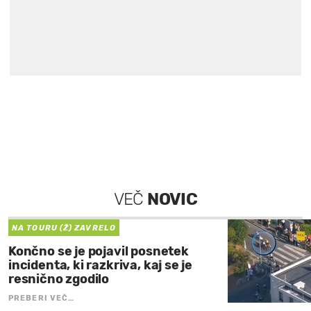
VEČ
NOVIC
NA TOURU (Ž) ZAVRELO
Končno se je pojavil posnetek
incidenta, ki razkriva, kaj se je
resnično zgodilo
PREBERI VEČ…