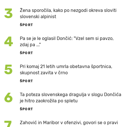
3
Žena sporočila, kako po nezgodi okreva sloviti
slovenski alpinist
ŠPORT
4
Pa se je le oglasil Dončić: "Vzel sem si pavzo,
zdaj pa ..."
ŠPORT
5
Pri komaj 21 letih umrla obetavna športnica,
skupnost zavita v črno
ŠPORT
6
Ta poteza slovenskega dragulja v slogu Dončića
je hitro zaokrožila po spletu
ŠPORT
7
Zahović in Maribor v ofenzivi, govori se o pravi