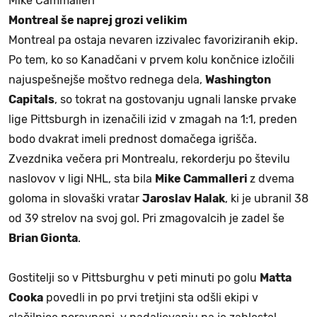
Mike Cammalleri
Montreal še naprej grozi velikim
Montreal pa ostaja nevaren izzivalec favoriziranih ekip.
Po tem, ko so Kanadčani v prvem kolu končnice izločili
najuspešnejše moštvo rednega dela,
Washington
Capitals
, so tokrat na gostovanju ugnali lanske prvake
lige Pittsburgh in izenačili izid v zmagah na 1:1, preden
bodo dvakrat imeli prednost domačega igrišča.
Zvezdnika večera pri Montrealu, rekorderju po številu
naslovov v ligi NHL, sta bila
Mike Cammalleri
z dvema
goloma in slovaški vratar
Jaroslav Halak
, ki je ubranil 38
od 39 strelov na svoj gol. Pri zmagovalcih je zadel še
Brian Gionta
.
Gostitelji so v Pittsburghu v peti minuti po golu
Matta
Cooka
povedli in po prvi tretjini sta odšli ekipi v