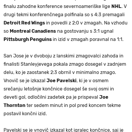
finalu zahodne konference severnoameriške lige
NHL
. V
drugi tekmi konferenčnega polfinala so s 4:3 premagali
Detroit Red Wings
in povedli z 2:0 v zmagah. Na vzhodu
so
Montreal Canadiens
na gostovanju s 3:1 ugnal
Pittsburgh Penguins
in izid v zmagah poravnal na 1:1.
San Jose je v dvoboju z lanskimi zmagovalci zahoda in
finalisti Stanleyjevega pokala zmago dosegel v zadnjem
delu, ko je zaostanek 2:3 obrnil v minimalno zmago.
Vnovič se je izkazal
Joe Pavelski
, ki je v osmem
srečanju letošnje končnice dosegel še svoj osmi in
deveti gol, odločilni zadetek pa je prispeval
Joe
Thornton
ter sedem minut in pol pred koncem tekme
postavil končni izid.
Pavelski se je vnovič izkazal kot igralec končnice, saj je