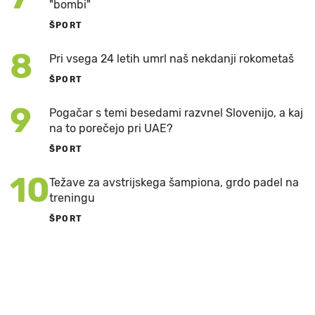
"bombi"
ŠPORT
8
Pri vsega 24 letih umrl naš nekdanji rokometaš
ŠPORT
9
Pogačar s temi besedami razvnel Slovenijo, a kaj
na to porečejo pri UAE?
ŠPORT
10
Težave za avstrijskega šampiona, grdo padel na
treningu
ŠPORT