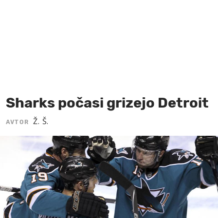
MOJ SANJ
Sharks počasi grizejo Detroit
Ž. Š.
AVTOR