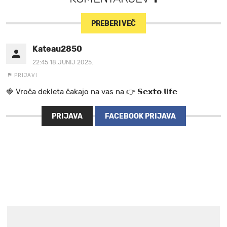
PREBERI VEČ
Kateau2850
22:45 18.JUNIJ 2025.
PRIJAVI
🍓 V r o č a d e k l e t a ča k a jo na va s n a 👉 𝗦𝗲𝘅𝘁𝗼.𝗹𝗶𝗳𝗲
PRIJAVA
FACEBOOK PRIJAVA