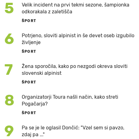
5
Velik incident na prvi tekmi sezone, šampionka
odkorakala z zaletišča
ŠPORT
6
Potrjeno, sloviti alpinist in še devet oseb izgubilo
življenje
ŠPORT
7
Žena sporočila, kako po nezgodi okreva sloviti
slovenski alpinist
ŠPORT
8
Organizatorji Toura našli način, kako streti
Pogačarja?
ŠPORT
9
Pa se je le oglasil Dončić: "Vzel sem si pavzo,
zdaj pa ..."