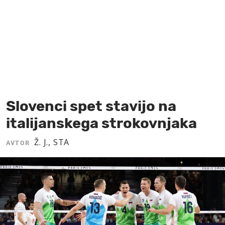
MOJ SANJ
Slovenci spet stavijo na
italijanskega strokovnjaka
Ž. J., STA
AVTOR