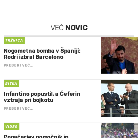
VEČ
NOVIC
TRŽNICA
Nogometna bomba v Španiji:
Rodri izbral Barcelono
PREBERI VEČ…
BITKA
Infantino popustil, a Čeferin
vztraja pri bojkotu
PREBERI VEČ…
VIDEO
Pogačarjev pomočnik in