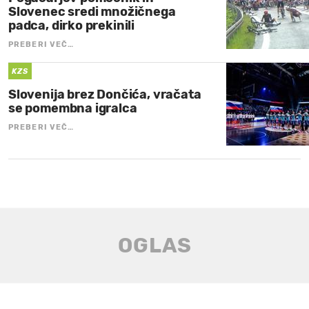
Slovenec sredi množičnega
padca, dirko prekinili
PREBERI VEČ…
KZS
Slovenija brez Dončića, vračata
se pomembna igralca
PREBERI VEČ…