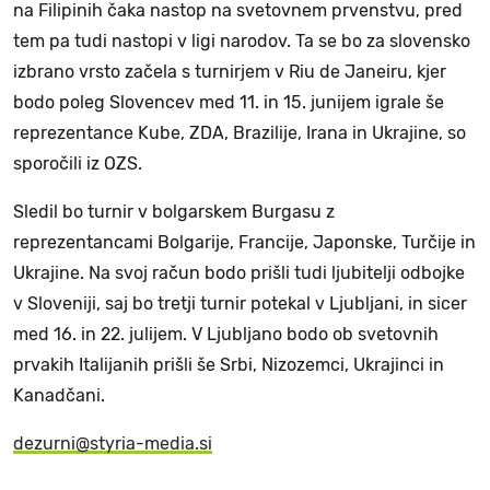
na Filipinih čaka nastop na svetovnem prvenstvu, pred
tem pa tudi nastopi v ligi narodov. Ta se bo za slovensko
izbrano vrsto začela s turnirjem v Riu de Janeiru, kjer
bodo poleg Slovencev med 11. in 15. junijem igrale še
reprezentance Kube, ZDA, Brazilije, Irana in Ukrajine, so
sporočili iz OZS.
Sledil bo turnir v bolgarskem Burgasu z
reprezentancami Bolgarije, Francije, Japonske, Turčije in
Ukrajine. Na svoj račun bodo prišli tudi ljubitelji odbojke
v Sloveniji, saj bo tretji turnir potekal v Ljubljani, in sicer
med 16. in 22. julijem. V Ljubljano bodo ob svetovnih
prvakih Italijanih prišli še Srbi, Nizozemci, Ukrajinci in
Kanadčani.
dezurni@styria-media.si