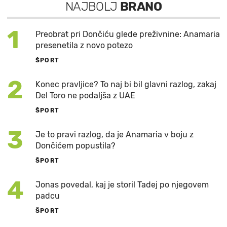
NAJBOLJ
BRANO
1
Preobrat pri Dončiću glede preživnine: Anamaria
presenetila z novo potezo
ŠPORT
2
Konec pravljice? To naj bi bil glavni razlog, zakaj
Del Toro ne podaljša z UAE
ŠPORT
3
Je to pravi razlog, da je Anamaria v boju z
Dončićem popustila?
ŠPORT
4
Jonas povedal, kaj je storil Tadej po njegovem
padcu
ŠPORT