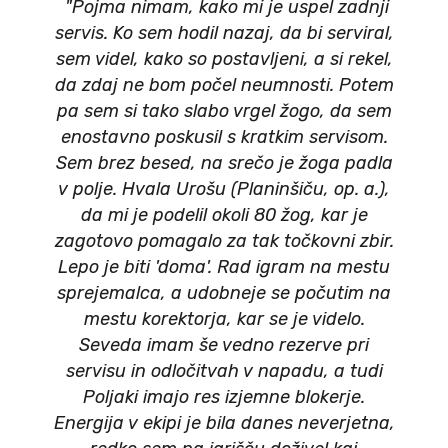
"Pojma nimam, kako mi je uspel zadnji
servis. Ko sem hodil nazaj, da bi serviral,
sem videl, kako so postavljeni, a si rekel,
da zdaj ne bom počel neumnosti. Potem
pa sem si tako slabo vrgel žogo, da sem
enostavno poskusil s kratkim servisom.
Sem brez besed, na srečo je žoga padla
v polje. Hvala Urošu (Planinšiču, op. a.),
da mi je podelil okoli 80 žog, kar je
zagotovo pomagalo za tak točkovni zbir.
Lepo je biti 'doma'. Rad igram na mestu
sprejemalca, a udobneje se počutim na
mestu korektorja, kar se je videlo.
Seveda imam še vedno rezerve pri
servisu in odločitvah v napadu, a tudi
Poljaki imajo res izjemne blokerje.
Energija v ekipi je bila danes neverjetna,