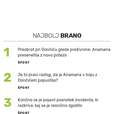
NAJBOLJ
BRANO
1
Preobrat pri Dončiću glede preživnine: Anamaria
presenetila z novo potezo
ŠPORT
2
Je to pravi razlog, da je Anamaria v boju z
Dončićem popustila?
ŠPORT
3
Končno se je pojavil posnetek incidenta, ki
razkriva, kaj se je resnično zgodilo
ŠPORT