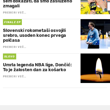
sem dokazati, da smo zasluženo
zmagali
PREBERI VEČ…
FINALE EP
Slovenski rokometaši osvojili
srebro, usoden konec prvega
polčasa
PREBERI VEČ…
SLOVO
Umrla legenda NBA lige, Dončić:
To je žalosten dan za košarko
PREBERI VEČ…