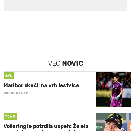
VEČ
NOVIC
SNL
Maribor skočil na vrh lestvice
PREBERI VEČ…
TOUR
Vollering le potrdila uspeh: Želela