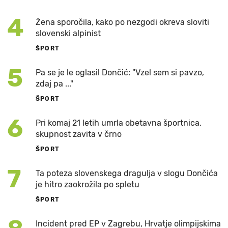
4
Žena sporočila, kako po nezgodi okreva sloviti
slovenski alpinist
ŠPORT
5
Pa se je le oglasil Dončić: "Vzel sem si pavzo,
zdaj pa ..."
ŠPORT
6
Pri komaj 21 letih umrla obetavna športnica,
skupnost zavita v črno
ŠPORT
7
Ta poteza slovenskega dragulja v slogu Dončića
je hitro zaokrožila po spletu
ŠPORT
Incident pred EP v Zagrebu, Hrvatje olimpijskima