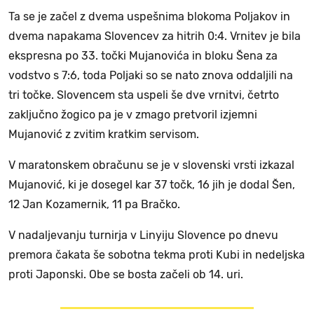
Ta se je začel z dvema uspešnima blokoma Poljakov in
dvema napakama Slovencev za hitrih 0:4. Vrnitev je bila
ekspresna po 33. točki Mujanovića in bloku Šena za
vodstvo s 7:6, toda Poljaki so se nato znova oddaljili na
tri točke. Slovencem sta uspeli še dve vrnitvi, četrto
zaključno žogico pa je v zmago pretvoril izjemni
Mujanović z zvitim kratkim servisom.
V maratonskem obračunu se je v slovenski vrsti izkazal
Mujanović, ki je dosegel kar 37 točk, 16 jih je dodal Šen,
12 Jan Kozamernik, 11 pa Bračko.
V nadaljevanju turnirja v Linyiju Slovence po dnevu
premora čakata še sobotna tekma proti Kubi in nedeljska
proti Japonski. Obe se bosta začeli ob 14. uri.