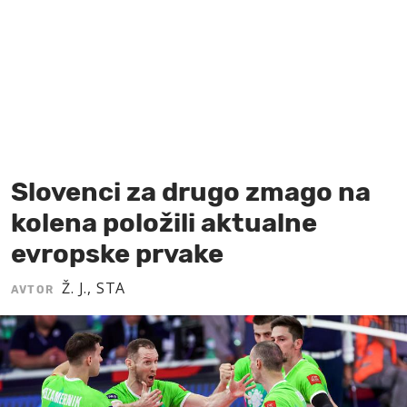
MOJ SANJ
Slovenci za drugo zmago na
kolena položili aktualne
evropske prvake
Ž. J., STA
AVTOR