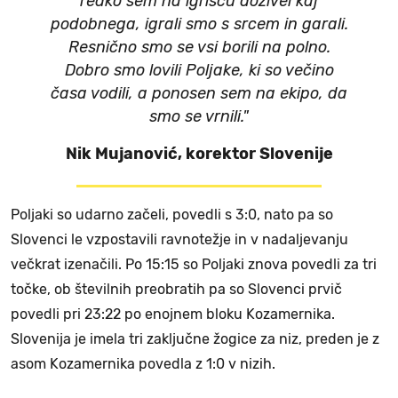
redko sem na igrišču doživel kaj
podobnega, igrali smo s srcem in garali.
Resnično smo se vsi borili na polno.
Dobro smo lovili Poljake, ki so večino
časa vodili, a ponosen sem na ekipo, da
smo se vrnili."
Nik Mujanović, korektor Slovenije
Poljaki so udarno začeli, povedli s 3:0, nato pa so
Slovenci le vzpostavili ravnotežje in v nadaljevanju
večkrat izenačili. Po 15:15 so Poljaki znova povedli za tri
točke, ob številnih preobratih pa so Slovenci prvič
povedli pri 23:22 po enojnem bloku Kozamernika.
Slovenija je imela tri zaključne žogice za niz, preden je z
asom Kozamernika povedla z 1:0 v nizih.