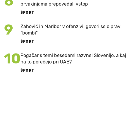
8
prvakinjama prepovedali vstop
ŠPORT
9
Zahović in Maribor v ofenzivi, govori se o pravi
"bombi"
ŠPORT
10
Pogačar s temi besedami razvnel Slovenijo, a kaj
na to porečejo pri UAE?
ŠPORT