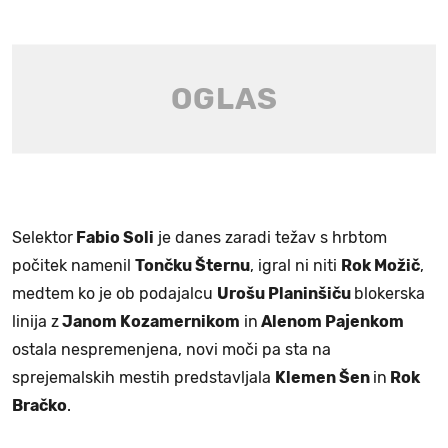
Selektor
Fabio Soli
je danes zaradi težav s hrbtom
počitek namenil
Tončku Šternu
, igral ni niti
Rok Možič
,
medtem ko je ob podajalcu
Urošu Planinšiču
blokerska
linija z
Janom Kozamernikom
in
Alenom Pajenkom
ostala nespremenjena, novi moči pa sta na
sprejemalskih mestih predstavljala
Klemen Šen
in
Rok
Bračko
.