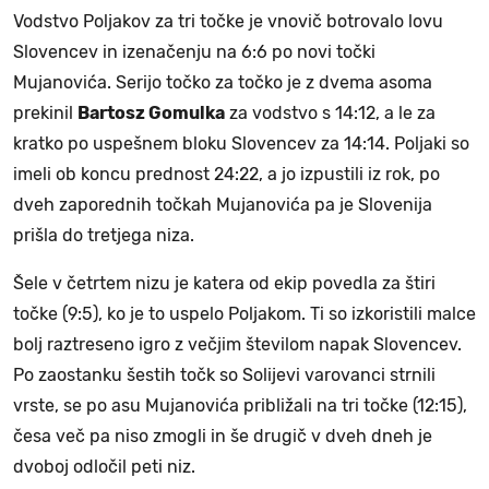
Vodstvo Poljakov za tri točke je vnovič botrovalo lovu
Slovencev in izenačenju na 6:6 po novi točki
Mujanovića. Serijo točko za točko je z dvema asoma
prekinil
Bartosz Gomulka
za vodstvo s 14:12, a le za
kratko po uspešnem bloku Slovencev za 14:14. Poljaki so
imeli ob koncu prednost 24:22, a jo izpustili iz rok, po
dveh zaporednih točkah Mujanovića pa je Slovenija
prišla do tretjega niza.
Šele v četrtem nizu je katera od ekip povedla za štiri
točke (9:5), ko je to uspelo Poljakom. Ti so izkoristili malce
bolj raztreseno igro z večjim številom napak Slovencev.
Po zaostanku šestih točk so Solijevi varovanci strnili
vrste, se po asu Mujanovića približali na tri točke (12:15),
česa več pa niso zmogli in še drugič v dveh dneh je
dvoboj odločil peti niz.