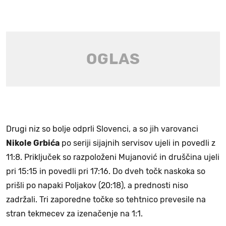
Drugi niz so bolje odprli Slovenci, a so jih varovanci
Nikole Grbića
po seriji sijajnih servisov ujeli in povedli z
11:8. Priključek so razpoloženi Mujanović in druščina ujeli
pri 15:15 in povedli pri 17:16. Do dveh točk naskoka so
prišli po napaki Poljakov (20:18), a prednosti niso
zadržali. Tri zaporedne točke so tehtnico prevesile na
stran tekmecev za izenačenje na 1:1.