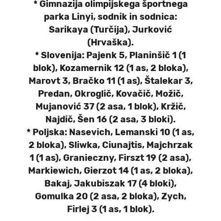
* Gimnazija olimpijskega športnega
parka Linyi, sodnik in sodnica:
Sarikaya (Turčija), Jurković
(Hrvaška).
* Slovenija: Pajenk 5, Planinšič 1 (1
blok), Kozamernik 12 (1 as, 2 bloka),
Marovt 3, Bračko 11 (1 as), Štalekar 3,
Predan, Okroglič, Kovačič, Možič,
Mujanović 37 (2 asa, 1 blok), Kržič,
Najdič, Šen 16 (2 asa, 3 bloki).
* Poljska: Nasevich, Lemanski 10 (1 as,
2 bloka), Sliwka, Ciunajtis, Majchrzak
1 (1 as), Granieczny, Firszt 19 (2 asa),
Markiewich, Gierzot 14 (1 as, 2 bloka),
Bakaj, Jakubiszak 17 (4 bloki),
Gomulka 20 (2 asa, 2 bloka), Zych,
Firlej 3 (1 as, 1 blok).