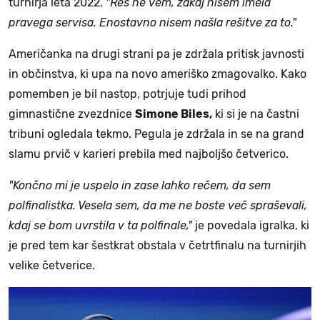
turnirja leta 2022.
"Res ne vem, zakaj nisem imela
pravega servisa. Enostavno nisem našla rešitve za to."
Američanka na drugi strani pa je zdržala pritisk javnosti
in občinstva, ki upa na novo ameriško zmagovalko. Kako
pomemben je bil nastop, potrjuje tudi prihod
gimnastične zvezdnice
Simone Biles,
ki si je na častni
tribuni ogledala tekmo. Pegula je zdržala in se na grand
slamu prvič v karieri prebila med najboljšo četverico.
"Končno mi je uspelo in zase lahko rečem, da sem
polfinalistka. Vesela sem, da me ne boste več spraševali,
kdaj se bom uvrstila v ta polfinale,"
je povedala igralka, ki
je pred tem kar šestkrat obstala v četrtfinalu na turnirjih
velike četverice.