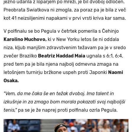
jezno udarila z loparjem po mreži, je bil dvoboj odločen.
Preobrata Swiatkova ni zmogla, za poraz pa je bila z več
kot 41 neizsiljenimi napakami v prvi vrsti kriva kar sama.
V polfinalu se bo Pegula v četrtek pomerila s Čehinjo
Karolino Muchovo,
ki v New Yorku letos še ni oddala
niza, kljub manjšim zdravstvenim težavam pa je v sredo
zvečer Brazilko
Beatriz Haddad Maia
ugnala s 6:1, 6:4,
pred tem pa je bila njena najbolj odmevna zmaga na
letošnjem turnirju bržkone uspeh proti Japonki
Naomi
Osaka.
"Vem, da me čaka še en težak dvoboj. Ima talent in
izkušnje in za zmago bom morala pokazati svoj najboljši
tenis,"
pa se je že naprej proti polfinalu ozrla Pegula.