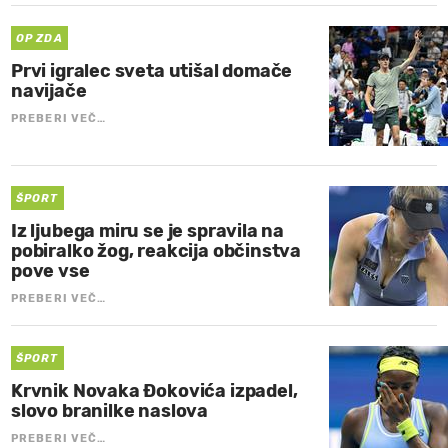
OP ZDA
Prvi igralec sveta utišal domače
navijače
PREBERI VEČ…
ŠPORT
Iz ljubega miru se je spravila na
pobiralko žog, reakcija občinstva
pove vse
PREBERI VEČ…
ŠPORT
Krvnik Novaka Đokovića izpadel,
slovo branilke naslova
PREBERI VEČ…