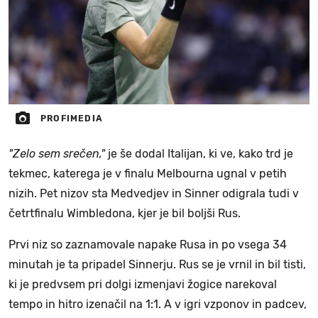
PROFIMEDIA
"Zelo sem srečen,"
je še dodal Italijan, ki ve, kako trd je
tekmec, katerega je v finalu Melbourna ugnal v petih
nizih. Pet nizov sta Medvedjev in Sinner odigrala tudi v
četrtfinalu Wimbledona, kjer je bil boljši Rus.
Prvi niz so zaznamovale napake Rusa in po vsega 34
minutah je ta pripadel Sinnerju. Rus se je vrnil in bil tisti,
ki je predvsem pri dolgi izmenjavi žogice narekoval
tempo in hitro izenačil na 1:1. A v igri vzponov in padcev,