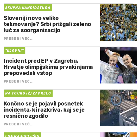
SKUPNA KANDIDATURA
Sloveniji novo veliko
tekmovanje? Srbi prižgali zeleno
luč za soorganizacijo
PREBERI VEČ…
"KLOVNI"
Incident pred EP v Zagrebu,
Hrvatje olimpijskima prvakinjama
prepovedali vstop
PREBERI VEČ…
NA TOURU (Ž) ZAVRELO
Končno se je pojavil posnetek
incidenta, ki razkriva, kaj se je
resnično zgodilo
PREBERI VEČ…
ENA NAJBOLJŠIH