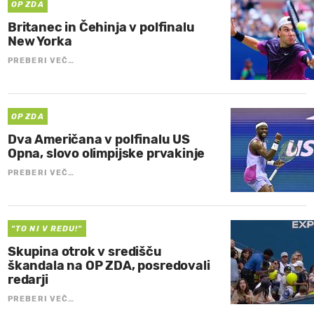
OP ZDA
Britanec in Čehinja v polfinalu
New Yorka
PREBERI VEČ…
OP ZDA
Dva Američana v polfinalu US
Opna, slovo olimpijske prvakinje
PREBERI VEČ…
"TO NI V REDU!"
Skupina otrok v središču
škandala na OP ZDA, posredovali
redarji
PREBERI VEČ…