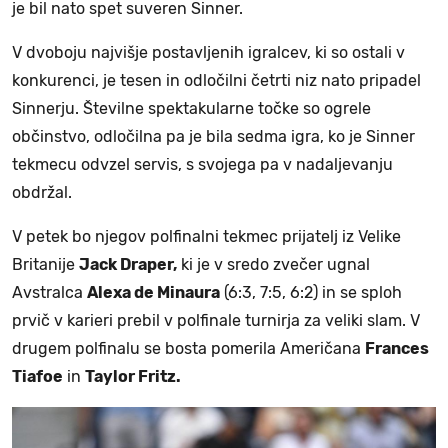
je bil nato spet suveren Sinner.
V dvoboju najvišje postavljenih igralcev, ki so ostali v
konkurenci, je tesen in odločilni četrti niz nato pripadel
Sinnerju. Številne spektakularne točke so ogrele
občinstvo, odločilna pa je bila sedma igra, ko je Sinner
tekmecu odvzel servis, s svojega pa v nadaljevanju
obdržal.
V petek bo njegov polfinalni tekmec prijatelj iz Velike
Britanije
Jack Draper,
ki je v sredo zvečer ugnal
Avstralca
Alexa de Minaura
(6:3, 7:5, 6:2) in se sploh
prvič v karieri prebil v polfinale turnirja za veliki slam. V
drugem polfinalu se bosta pomerila Američana
Frances
Tiafoe
in
Taylor Fritz.