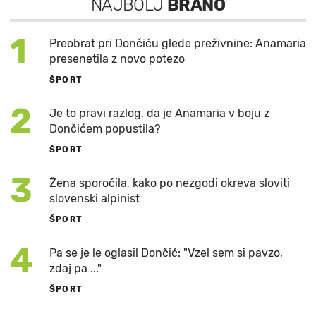
NAJBOLJ
BRANO
1
Preobrat pri Dončiću glede preživnine: Anamaria
presenetila z novo potezo
ŠPORT
2
Je to pravi razlog, da je Anamaria v boju z
Dončićem popustila?
ŠPORT
3
Žena sporočila, kako po nezgodi okreva sloviti
slovenski alpinist
ŠPORT
4
Pa se je le oglasil Dončić: "Vzel sem si pavzo,
zdaj pa ..."
ŠPORT