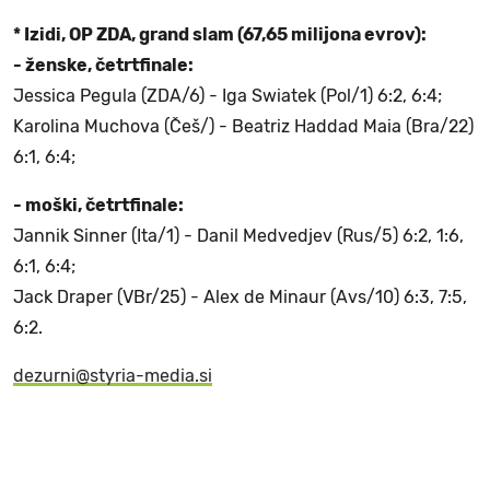
* Izidi, OP ZDA, grand slam (67,65 milijona evrov):
- ženske, četrtfinale:
Jessica Pegula (ZDA/6) - Iga Swiatek (Pol/1) 6:2, 6:4;
Karolina Muchova (Češ/) - Beatriz Haddad Maia (Bra/22)
6:1, 6:4;
- moški, četrtfinale:
Jannik Sinner (Ita/1) - Danil Medvedjev (Rus/5) 6:2, 1:6,
6:1, 6:4;
Jack Draper (VBr/25) - Alex de Minaur (Avs/10) 6:3, 7:5,
6:2.
dezurni@styria-media.si