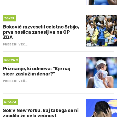
TENIS
Đoković razveselil celotno Srbijo,
prva nosilca zanesljiva na OP
ZDA
PREBERI VEČ…
SPORNO
Priznanje, ki odmeva: "Kje naj
sicer zaslužim denar?"
PREBERI VEČ…
OP ZDA
Šok v New Yorku, kaj takega se ni
zgodilo že celo večnost