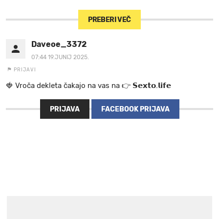
PREBERI VEČ
Daveoe_3372
07:44 19.JUNIJ 2025.
PRIJAVI
🍓 V r o č a d e k l e t a ča k a jo na va s n a 👉 𝗦𝗲𝘅𝘁𝗼.𝗹𝗶𝗳𝗲
PRIJAVA
FACEBOOK PRIJAVA