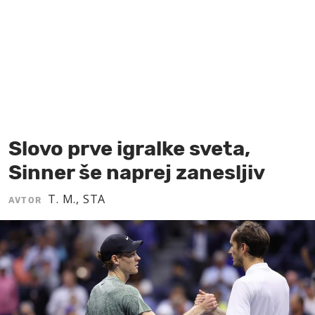
MOJ SANJ
Slovo prve igralke sveta,
Sinner še naprej zanesljiv
T. M., STA
AVTOR