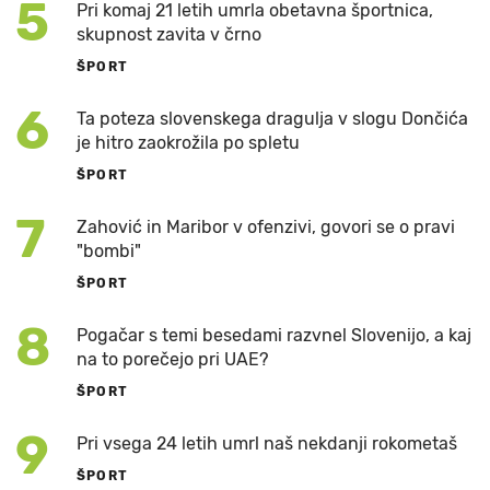
5
Pri komaj 21 letih umrla obetavna športnica,
skupnost zavita v črno
ŠPORT
6
Ta poteza slovenskega dragulja v slogu Dončića
je hitro zaokrožila po spletu
ŠPORT
7
Zahović in Maribor v ofenzivi, govori se o pravi
"bombi"
ŠPORT
8
Pogačar s temi besedami razvnel Slovenijo, a kaj
na to porečejo pri UAE?
ŠPORT
9
Pri vsega 24 letih umrl naš nekdanji rokometaš
ŠPORT