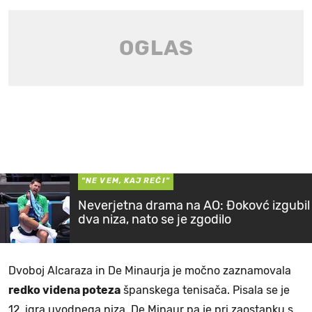
"NE VEM, KAJ REČI"
Neverjetna drama na AO: Đokovć izgubil
dva niza, nato se je zgodilo
Dvoboj Alcaraza in De Minaurja je močno zaznamovala
redko videna poteza
španskega tenisača. Pisala se je
12. igra uvodnega niza, De Minaur pa je pri zaostanku s