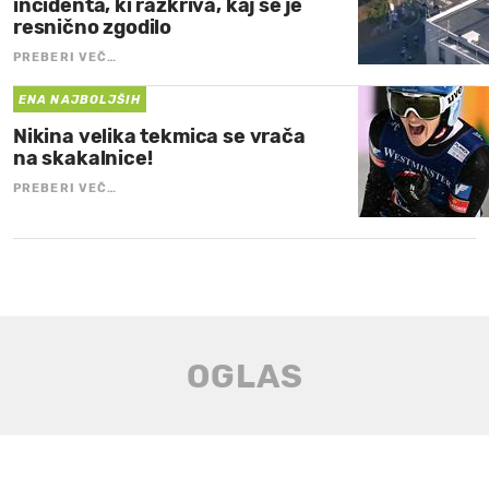
incidenta, ki razkriva, kaj se je
resnično zgodilo
PREBERI VEČ…
ENA NAJBOLJŠIH
Nikina velika tekmica se vrača
na skakalnice!
PREBERI VEČ…