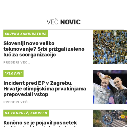
VEČ
NOVIC
SKUPNA KANDIDATURA
Sloveniji novo veliko
tekmovanje? Srbi prižgali zeleno
luč za soorganizacijo
PREBERI VEČ…
"KLOVNI"
Incident pred EP v Zagrebu,
Hrvatje olimpijskima prvakinjama
prepovedali vstop
PREBERI VEČ…
NA TOURU (Ž) ZAVRELO
Končno se je pojavil posnetek