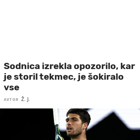
MOJ SANJ
Sodnica izrekla opozorilo, kar
je storil tekmec, je šokiralo
vse
Ž. J.
AVTOR