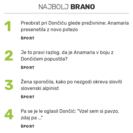
NAJBOLJ
BRANO
1
Preobrat pri Dončiću glede preživnine: Anamaria
presenetila z novo potezo
ŠPORT
2
Je to pravi razlog, da je Anamaria v boju z
Dončićem popustila?
ŠPORT
3
Žena sporočila, kako po nezgodi okreva sloviti
slovenski alpinist
ŠPORT
4
Pa se je le oglasil Dončić: "Vzel sem si pavzo,
zdaj pa ..."
ŠPORT