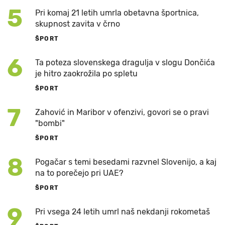
5
Pri komaj 21 letih umrla obetavna športnica,
skupnost zavita v črno
ŠPORT
6
Ta poteza slovenskega dragulja v slogu Dončića
je hitro zaokrožila po spletu
ŠPORT
7
Zahović in Maribor v ofenzivi, govori se o pravi
"bombi"
ŠPORT
8
Pogačar s temi besedami razvnel Slovenijo, a kaj
na to porečejo pri UAE?
ŠPORT
9
Pri vsega 24 letih umrl naš nekdanji rokometaš