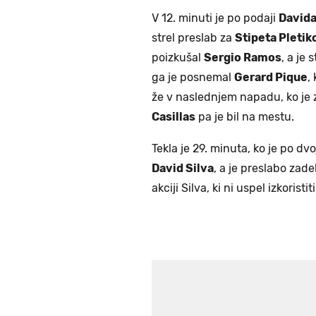
V 12. minuti je po podaji
Davida
strel preslab za
Stipeta Pletik
poizkušal
Sergio Ramos
, a je
ga je posnemal
Gerard Pique
,
že v naslednjem napadu, ko je z
Casillas
pa je bil na mestu.
Tekla je 29. minuta, ko je po dv
David Silva
, a je preslabo zade
akciji Silva, ki ni uspel izkorist