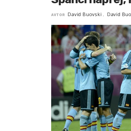
David Buovski
David Buo
AVTOR
,