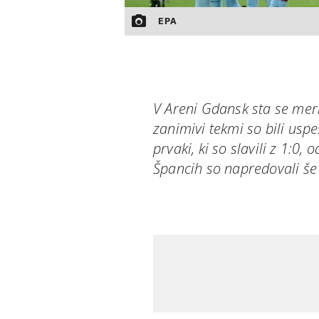
EPA
V Areni Gdansk sta se meri
zanimivi tekmi so bili uspe
prvaki, ki so slavili z 1:0, 
Špancih so napredovali še It