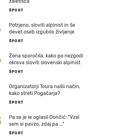
zaletišča
ŠPORT
5
Potrjeno, sloviti alpinist in še
devet oseb izgubilo življenje
ŠPORT
6
Žena sporočila, kako po nezgodi
okreva sloviti slovenski alpinist
ŠPORT
7
Organizatorji Toura našli način,
kako streti Pogačarja?
ŠPORT
8
Pa se je le oglasil Dončić: "Vzel
sem si pavzo, zdaj pa ..."
ŠPORT