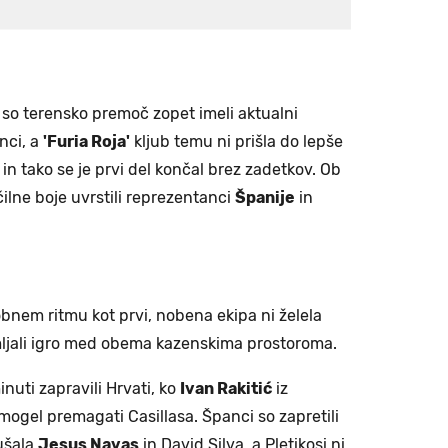
a so terensko premoč zopet imeli aktualni
nci, a
'Furia Roja'
kljub temu ni prišla do lepše
in tako se je prvi del končal brez zadetkov. Ob
očilne boje uvrstili reprezentanci
Španije
in
bnem ritmu kot prvi, nobena ekipa ni želela
mljali igro med obema kazenskima prostoroma.
inuti zapravili Hrvati, ko
Ivan Rakitić
iz
mogel premagati Casillasa. Španci so zapretili
kušala
Jesus Navas
in David Silva, a Pletikosi ni