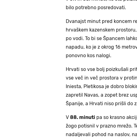
bilo potrebno posredovati.
Dvanajst minut pred koncem r
hrvaškem kazenskem prostoru, n
po vodi. To bi se Špancem lah
napadu, ko je z okrog 16 metr
ponovno kos nalogi.
Hrvati so vse bolj poizkušali pri
vse več in več prostora v protin
Iniesta, Pletikosa je dobro blokir
zapretil Navas, a zopet brez us
Španije, a Hrvati niso prišli do 
V
88. minuti
pa so krasno akcijo
žogo potisnil v prazno mrežo. 
nadaljevali pohod na naslov, na