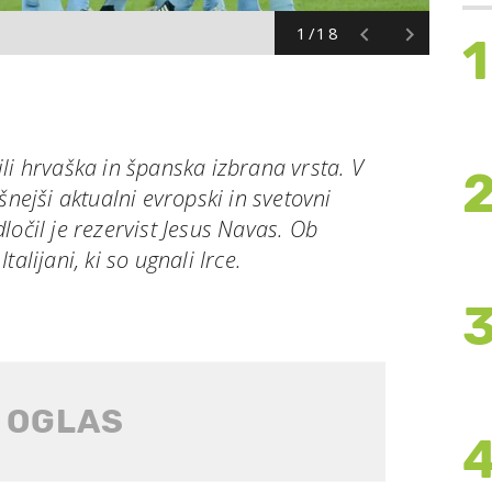
1/18
1
li hrvaška in španska izbrana vrsta. V
šnejši aktualni evropski in svetovni
odločil je rezervist Jesus Navas. Ob
alijani, ki so ugnali Irce.