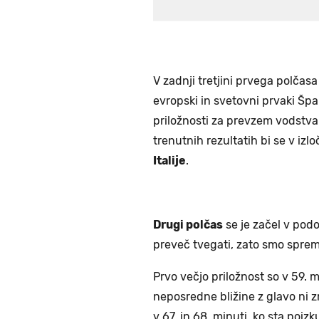
V zadnji tretjini prvega polčas
evropski in svetovni prvaki Špa
priložnosti za prevzem vodstva 
trenutnih rezultatih bi se v izl
Italije
.
Drugi polčas
se je začel v podo
preveč tvegati, zato smo spre
Prvo večjo priložnost so v 59. m
neposredne bližine z glavo ni z
v 67. in 68. minuti, ko sta poiz