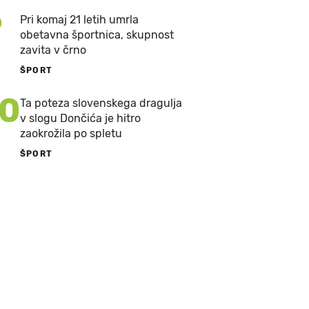
9
Pri komaj 21 letih umrla
obetavna športnica, skupnost
zavita v črno
ŠPORT
10
Ta poteza slovenskega dragulja
v slogu Dončića je hitro
zaokrožila po spletu
ŠPORT