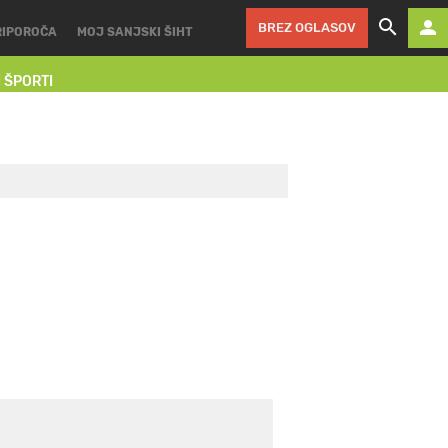
BREZ OGLASOV
RIPOROČA
MOJ SANJSKI ŠIHT
I ŠPORTI