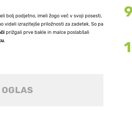
li bolj podjetno, imeli žogo več v svoji posesti,
 videli izrazitejše priložnosti za zadetek. So pa
ači
prižgali prve bakle in malce poslabšali
ku
.