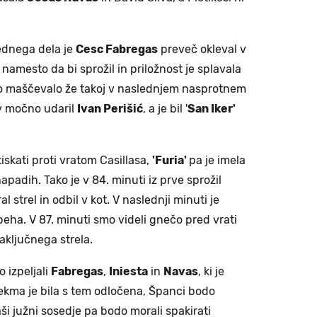
ednega dela je
Cesc Fabregas
preveč okleval v
amesto da bi sprožil in priložnost je splavala
ko maščevalo že takoj v naslednjem nasprotnem
ov močno udaril
Ivan Perišić
, a je bil '
San Iker'
tiskati proti vratom Casillasa,
'Furia'
pa je imela
apadih. Tako je v 84. minuti iz prve sprožil
al strel in odbil v kot. V naslednji minuti je
peha. V 87. minuti smo videli gnečo pred vrati
zaključnega strela.
 izpeljali
Fabregas
,
Iniesta
in
Navas
, ki je
Tekma je bila s tem odločena, Španci bodo
ši južni sosedje pa bodo morali spakirati