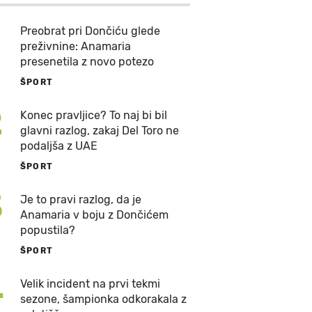
Preobrat pri Dončiću glede
preživnine: Anamaria
presenetila z novo potezo
ŠPORT
2
Konec pravljice? To naj bi bil
glavni razlog, zakaj Del Toro ne
podaljša z UAE
ŠPORT
3
Je to pravi razlog, da je
Anamaria v boju z Dončićem
popustila?
ŠPORT
4
Velik incident na prvi tekmi
sezone, šampionka odkorakala z