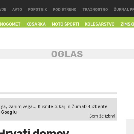
VJE
AVTO
POPOTNIK
POD STREHO
TRAJNOSTNO
ŽURNAL P
NOGOMET
KOŠARKA
MOTO ŠPORTI
KOLESARSTVO
ZIMSK
ega, zanimivega… Kliknite tukaj in Žurnal24 izberite
.
a Googlu
Sem že izbral
 Hrvati domov