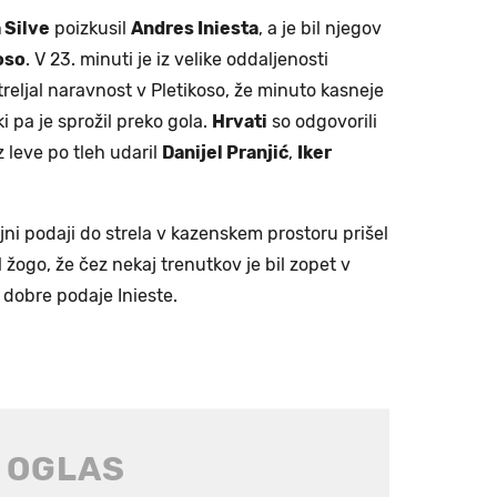
 Silve
poizkusil
Andres Iniesta
, a je bil njegov
oso
. V 23. minuti je iz velike oddaljenosti
 streljal naravnost v Pletikoso, že minuto kasneje
 ki pa je sprožil preko gola.
Hrvati
so odgovorili
 leve po tleh udaril
Danijel Pranjić
,
Iker
ojni podaji do strela v kazenskem prostoru prišel
l žogo, že čez nekaj trenutkov je bil zopet v
iti dobre podaje Inieste.