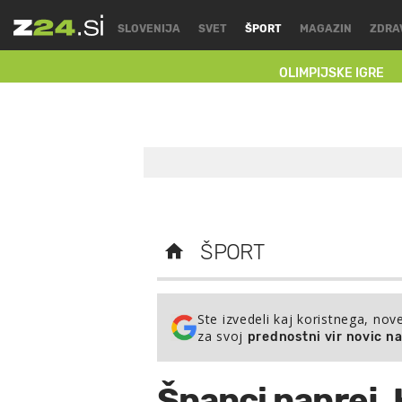
SLOVENIJA
SVET
ŠPORT
MAGAZIN
ZDRA
OLIMPIJSKE IGRE
ŠPORT
Ste izvedeli kaj koristnega, nov
za svoj
prednostni vir novic n
Španci naprej,