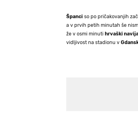
Španci
so po pričakovanjih zače
a v prvih petih minutah še nismo
že v osmi minuti
hrvaški navij
vidljivost na stadionu v
Gdans