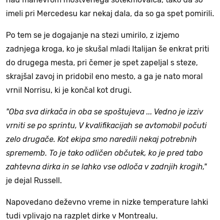
imeli pri Mercedesu kar nekaj dala, da so ga spet pomirili.
Po tem se je dogajanje na stezi umirilo, z izjemo
zadnjega kroga, ko je skušal mladi Italijan še enkrat priti
do drugega mesta, pri čemer je spet zapeljal s steze,
skrajšal zavoj in pridobil eno mesto, a ga je nato moral
vrnil Norrisu, ki je končal kot drugi.
"Oba sva dirkača in oba se spoštujeva ... Vedno je izziv
vrniti se po sprintu, V kvalifikacijah se avtomobil počuti
zelo drugače. Kot ekipa smo naredili nekaj potrebnih
sprememb. To je tako odličen občutek, ko je pred tabo
zahtevna dirka in se lahko vse odloča v zadnjih krogih,"
je dejal Russell.
Napovedano deževno vreme in nizke temperature lahki
tudi vplivajo na razplet dirke v Montrealu.