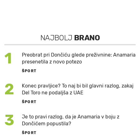
NAJBOLJ
BRANO
1
Preobrat pri Dončiću glede preživnine: Anamaria
presenetila z novo potezo
ŠPORT
2
Konec pravljice? To naj bi bil glavni razlog, zakaj
Del Toro ne podaljša z UAE
ŠPORT
3
Je to pravi razlog, da je Anamaria v boju z
Dončićem popustila?
ŠPORT