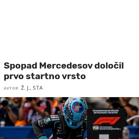
MOJ SANJ
Spopad Mercedesov določil
prvo startno vrsto
Ž. J., STA
AVTOR