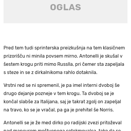
Pred tem tudi sprinterska preizkušnja na tem klasičnem
prizorišču ni minila povsem mirno. Antonelli je skušal v
šestem krogu priti mimo Russlla, pri čemer sta zapeljala
s steze in se z dirkalnikoma rahlo dotaknila.
Vrstni red se ni spremenil, je pa imel interni dvoboj še
drugo dejanje pozneje v tem krogu. Ta dvoboj se je
končal slabše za Italijana, saj je takrat zgolj on zapeljal
na travo, ko se je vračal, pa ga je prehitel še Norris.
Antonelli se je že med dirko po radijski zvezi pritoževal
nad manevrom moštvenega sotekmovalca, tako da so