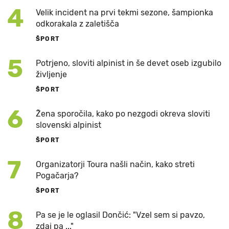
4
Velik incident na prvi tekmi sezone, šampionka
odkorakala z zaletišča
ŠPORT
5
Potrjeno, sloviti alpinist in še devet oseb izgubilo
življenje
ŠPORT
6
Žena sporočila, kako po nezgodi okreva sloviti
slovenski alpinist
ŠPORT
7
Organizatorji Toura našli način, kako streti
Pogačarja?
ŠPORT
8
Pa se je le oglasil Dončić: "Vzel sem si pavzo,
zdaj pa ..."