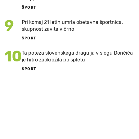
ŠPORT
9
Pri komaj 21 letih umrla obetavna športnica,
skupnost zavita v črno
ŠPORT
10
Ta poteza slovenskega dragulja v slogu Dončića
je hitro zaokrožila po spletu
ŠPORT