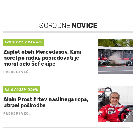
SORODNE
NOVICE
INCIDENT V KANADI
Zaplet obeh Mercedesov, Kimi
norel po radiu, posredovati je
moral celo šef ekipe
PREBERI VEČ…
NA SVOJEM DOMU
Alain Prost žrtev nasilnega ropa,
utrpel poškodbe
PREBERI VEČ…