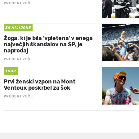
PREBERI VEČ…
ZA MILIJONE
Žoga, ki je bila 'vpletena' v enega
največjih škandalov na SP, je
naprodaj
PREBERI VEČ…
TOUR
Prvi ženski vzpon na Mont
Ventoux poskrbel za šok
PREBERI VEČ…