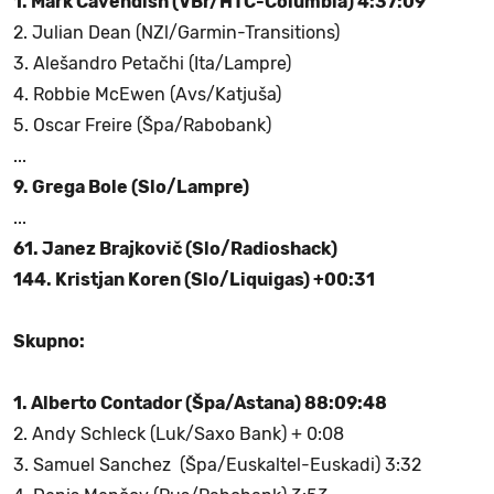
1. Mark Cavendish (VBr/HTC-Columbia) 4:37:09
2. Julian Dean (NZl/Garmin-Transitions)
3. Alešandro Petačhi (Ita/Lampre)
4. Robbie McEwen (Avs/Katjuša)
5. Oscar Freire (Špa/Rabobank)
...
9. Grega Bole (Slo/Lampre)
...
61. Janez Brajkovič (Slo/Radioshack)
144. Kristjan Koren (Slo/Liquigas) +00:31
Skupno:
1. Alberto Contador (Špa/Astana) 88:09:48
2. Andy Schleck (Luk/Saxo Bank) + 0:08
3. Samuel Sanchez (Špa/Euskaltel-Euskadi) 3:32