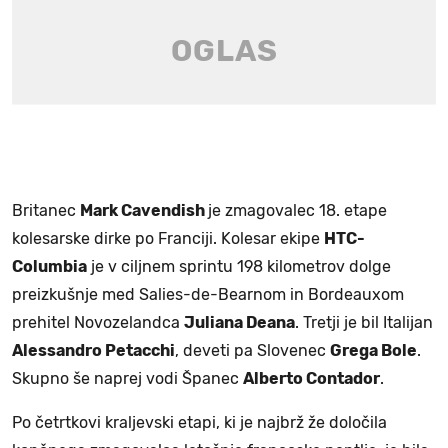
Britanec
Mark Cavendish
je zmagovalec 18. etape
kolesarske dirke po Franciji. Kolesar ekipe
HTC-
Columbia
je v ciljnem sprintu 198 kilometrov dolge
preizkušnje med Salies-de-Bearnom in Bordeauxom
prehitel Novozelandca
Juliana Deana
. Tretji je bil Italijan
Alessandro Petacchi
, deveti pa Slovenec
Grega Bole
.
Skupno še naprej vodi Španec
Alberto Contador
.
Po četrtkovi kraljevski etapi, ki je najbrž že določila