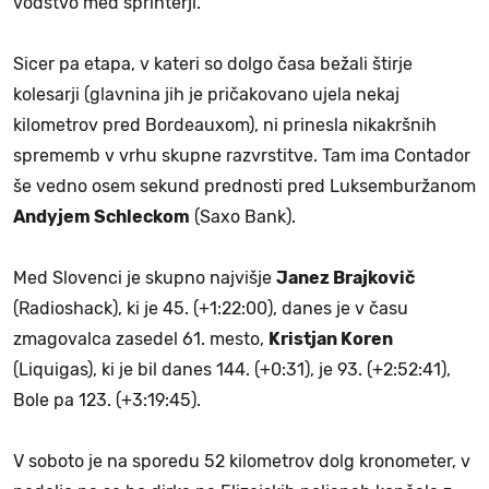
vodstvo med sprinterji.
Sicer pa etapa, v kateri so dolgo časa bežali štirje
kolesarji (glavnina jih je pričakovano ujela nekaj
kilometrov pred Bordeauxom), ni prinesla nikakršnih
sprememb v vrhu skupne razvrstitve. Tam ima Contador
še vedno osem sekund prednosti pred Luksemburžanom
Andyjem Schleckom
(Saxo Bank).
Med Slovenci je skupno najvišje
Janez Brajkovič
(Radioshack), ki je 45. (+1:22:00), danes je v času
zmagovalca zasedel 61. mesto,
Kristjan Koren
(Liquigas), ki je bil danes 144. (+0:31), je 93. (+2:52:41),
Bole pa 123. (+3:19:45).
V soboto je na sporedu 52 kilometrov dolg kronometer, v