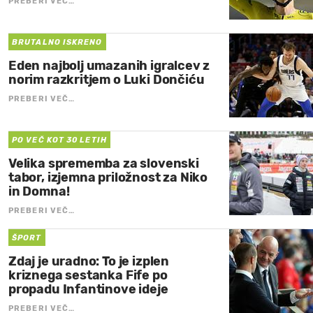
PREBERI VEČ…
BRUTALNO ISKRENO
Eden najbolj umazanih igralcev z
norim razkritjem o Luki Dončiću
PREBERI VEČ…
PO VEČ KOT 30 LETIH
Velika sprememba za slovenski
tabor, izjemna priložnost za Niko
in Domna!
PREBERI VEČ…
ŠPORT
Zdaj je uradno: To je izplen
kriznega sestanka Fife po
propadu Infantinove ideje
PREBERI VEČ…