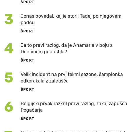
ŠPORT
3
Jonas povedal, kaj je storil Tadej po njegovem
padcu
ŠPORT
4
Je to pravi razlog, da je Anamaria v boju z
Dončićem popustila?
ŠPORT
5
Velik incident na prvi tekmi sezone, šampionka
odkorakala z zaletišča
ŠPORT
6
Belgijski prvak razkril pravi razlog, zakaj zapušča
Pogačarja
ŠPORT