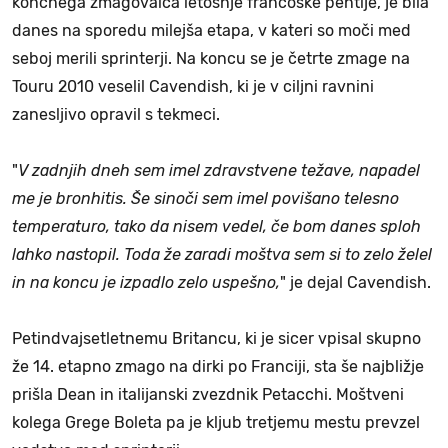
končnega zmagovalca letošnje francoske pentlje, je bila
danes na sporedu milejša etapa, v kateri so moči med
seboj merili sprinterji. Na koncu se je četrte zmage na
Touru 2010 veselil Cavendish, ki je v ciljni ravnini
zanesljivo opravil s tekmeci.
"
V zadnjih dneh sem imel zdravstvene težave, napadel
me je bronhitis. Še sinoči sem imel povišano telesno
temperaturo, tako da nisem vedel, če bom danes sploh
lahko nastopil. Toda že zaradi moštva sem si to zelo želel
in na koncu je izpadlo zelo uspešno,
" je dejal Cavendish.
Petindvajsetletnemu Britancu, ki je sicer vpisal skupno
že 14. etapno zmago na dirki po Franciji, sta še najbližje
prišla Dean in italijanski zvezdnik Petacchi. Moštveni
kolega Grege Boleta pa je kljub tretjemu mestu prevzel