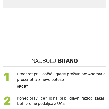
NAJBOLJ
BRANO
1
Preobrat pri Dončiću glede preživnine: Anamaria
presenetila z novo potezo
ŠPORT
2
Konec pravljice? To naj bi bil glavni razlog, zakaj
Del Toro ne podaljša z UAE