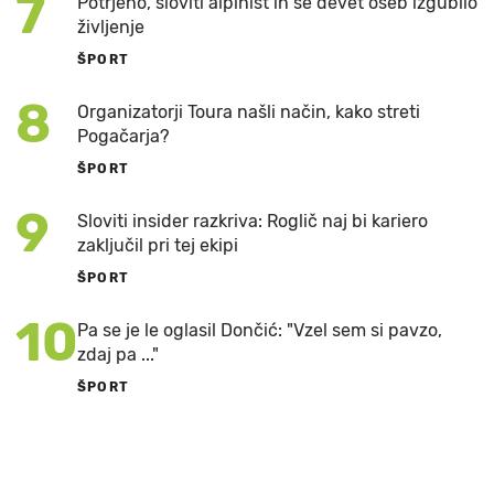
7
Potrjeno, sloviti alpinist in še devet oseb izgubilo
življenje
ŠPORT
8
Organizatorji Toura našli način, kako streti
Pogačarja?
ŠPORT
9
Sloviti insider razkriva: Roglič naj bi kariero
zaključil pri tej ekipi
ŠPORT
10
Pa se je le oglasil Dončić: "Vzel sem si pavzo,
zdaj pa ..."
ŠPORT