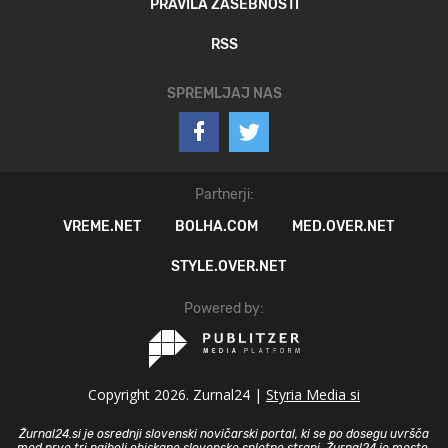
PRAVILA ZASEBNOSTI
RSS
SPREMLJAJ NAS
Partnerji:
VREME.NET
BOLHA.COM
MED.OVER.NET
STYLE.OVER.NET
Powered by:
Copyright 2026. Zurnal24 |
Styria Media si
Žurnal24.si je osrednji slovenski novičarski portal, ki se po dosegu uvršča