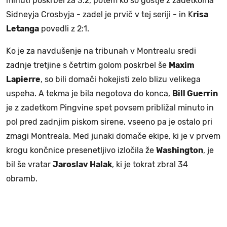
minuti poskrbel za 3:2, potem ko so gostje z zadetkoma
Sidneyja Crosbyja - zadel je prvič v tej seriji - in K
risa
Letanga
povedli z 2:1.
Ko je za navdušenje na tribunah v Montrealu sredi
zadnje tretjine s četrtim golom poskrbel še
Maxim
Lapierre
, so bili domači hokejisti zelo blizu velikega
uspeha. A tekma je bila negotova do konca,
Bill Guerrin
je z zadetkom Pingvine spet povsem približal minuto in
pol pred zadnjim piskom sirene, vseeno pa je ostalo pri
zmagi Montreala. Med junaki domače ekipe, ki je v prvem
krogu končnice presenetljivo izločila že
Washington
, je
bil še vratar
Jaroslav Halak
, ki je tokrat zbral 34
obramb.