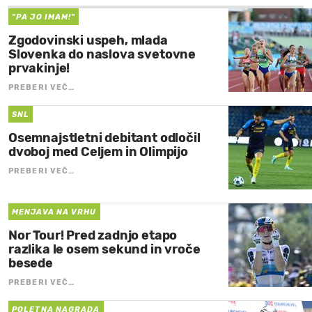
"PA JO IMAM!"
Zgodovinski uspeh, mlada
Slovenka do naslova svetovne
prvakinje!
PREBERI VEČ…
SNL
Osemnajstletni debitant odločil
dvoboj med Celjem in Olimpijo
PREBERI VEČ…
MENJAVA NA VRHU
Nor Tour! Pred zadnjo etapo
razlika le osem sekund in vroče
besede
PREBERI VEČ…
POLETNA NAGRADA