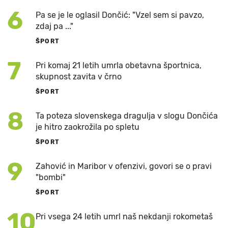
6
Pa se je le oglasil Dončić: "Vzel sem si pavzo,
zdaj pa ..."
ŠPORT
7
Pri komaj 21 letih umrla obetavna športnica,
skupnost zavita v črno
ŠPORT
8
Ta poteza slovenskega dragulja v slogu Dončića
je hitro zaokrožila po spletu
ŠPORT
9
Zahović in Maribor v ofenzivi, govori se o pravi
"bombi"
ŠPORT
10
Pri vsega 24 letih umrl naš nekdanji rokometaš