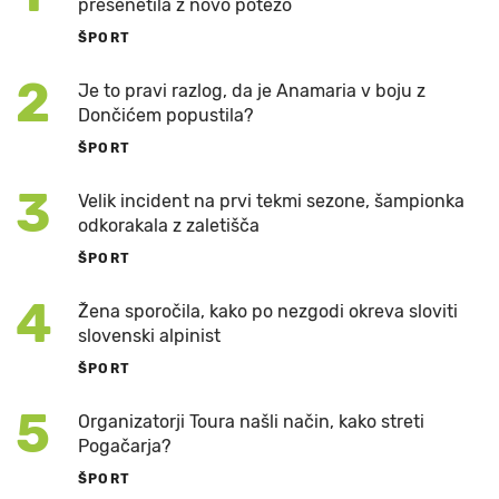
presenetila z novo potezo
ŠPORT
2
Je to pravi razlog, da je Anamaria v boju z
Dončićem popustila?
ŠPORT
3
Velik incident na prvi tekmi sezone, šampionka
odkorakala z zaletišča
ŠPORT
4
Žena sporočila, kako po nezgodi okreva sloviti
slovenski alpinist
ŠPORT
5
Organizatorji Toura našli način, kako streti
Pogačarja?
ŠPORT