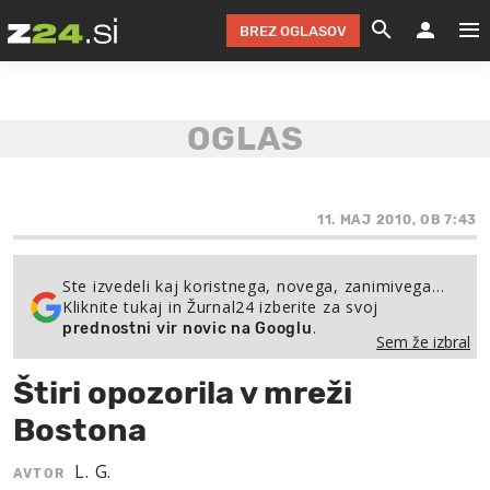
BREZ OGLASOV
GRADIMO &
OLIMPI
EKO 
INTE
T
SLOV
KOMENTARJ
FILM & G
NEPRE
AVTO 
NO
FI
SV
ČRNA 
KOMB
VARČ
AKT
KO
BI
ŠP
FESTIVAL ZA L
LEPOT
MOTO
NA 
NA
O
11. MAJ 2010, OB 7:43
MAG
ODNOSI IN
ŽIVLJEN
IZ DR
KOLE
E-
ZDR
POGLEJ
Ste izvedeli kaj koristnega, novega, zanimivega…
Kliknite tukaj in Žurnal24 izberite za svoj
HOROSKOP IN
PRAVNI
ŠOFER
ZIMSK
PRE
AV
.
prednostni vir novic na Googlu
Sem že izbral
JOO
IN
POPO
POGLEJ
POGLEJ
POGLEJ
Štiri opozorila v mreži
SEM 
POD S
POGLEJ
Bostona
TRAJN
POGLEJ
L. G.
AVTOR
ŽURNAL P