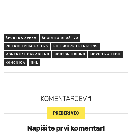
ŠPORTNA ZVEZA
ŠPORTNO DRUŠTVO
PHILADELPHIA FYLERS
PITTSBURGH PENGUINS
MONTREAL CANADIENS
BOSTON BRUINS
HOKEJ NA LEDU
KONČNICA
NHL
KOMENTARJEV
1
PREBERI VEČ
Napišite prvi komentar!