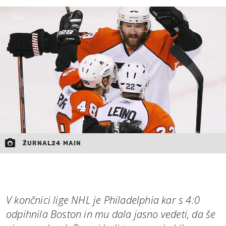
MOJ SANJ
ŽURNAL24 MAIN
V končnici lige NHL je Philadelphia kar s 4:0
odpihnila Boston in mu dala jasno vedeti, da še