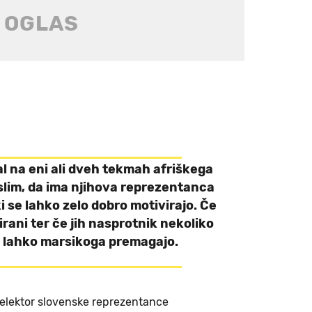
al na eni ali dveh tekmah afriškega
slim, da ima njihova reprezentanca
 se lahko zelo dobro motivirajo. Če
rani ter če jih nasprotnik nekoliko
 lahko marsikoga premagajo.
selektor slovenske reprezentance