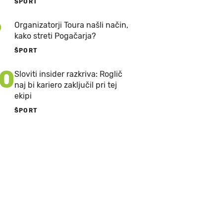
ŠPORT
9
Organizatorji Toura našli način,
kako streti Pogačarja?
ŠPORT
10
Sloviti insider razkriva: Roglič
naj bi kariero zaključil pri tej
ekipi
ŠPORT