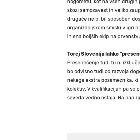
nogometu, kot na vseh drugih pod
skozi samozavest in veliko zaup
drugače ne bi bil sposoben dose
organizacijskem smislu v igri 
in ena boljših ekip na prvenstvu
Torej Slovenija lahko "prese
Presenečenje tudi tu ni izključ
bo odvisno tudi od razvoja dog
nekega ekstra posameznika, ki b
kolektiv. V kvalifikacijah pa so
seveda vedno ostaja. Na papirju