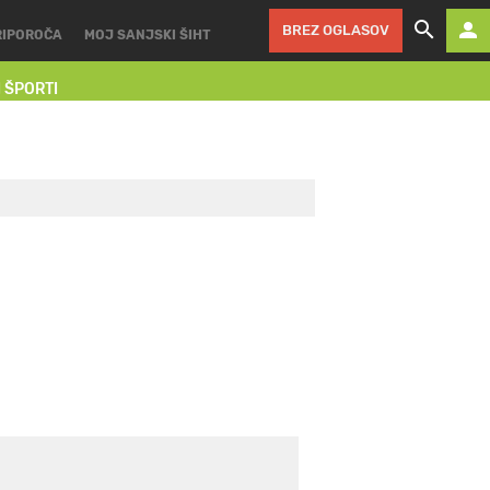
BREZ OGLASOV
RIPOROČA
MOJ SANJSKI ŠIHT
I ŠPORTI