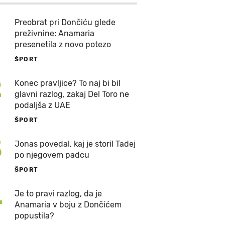
Preobrat pri Dončiću glede
preživnine: Anamaria
presenetila z novo potezo
ŠPORT
2
Konec pravljice? To naj bi bil
glavni razlog, zakaj Del Toro ne
podaljša z UAE
ŠPORT
3
Jonas povedal, kaj je storil Tadej
po njegovem padcu
ŠPORT
4
Je to pravi razlog, da je
Anamaria v boju z Dončićem
popustila?