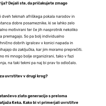
ija? Dejali ste, da pričakujete zmago
ali dveh tekmah afriškega pokala narodov in
ntanca dobre posameznike, ki se lahko zelo
lno motivirani ter če jih nasprotnik nekoliko
 premagajo. So pa bolj individualno
tehnično dobrih igralcev v konici napada in
ihajajo do zaključka, kar jim moramo preprečiti.
o mi mnogo bolje organizirani, tako v fazi
nja, na taki tekmi pa naj bi prav to odločalo.
za uvrstitev v drugi krog?
atančevo zlato generacijo s preloma
atjaža Keka. Kako bi vi primerjali uvrstitve