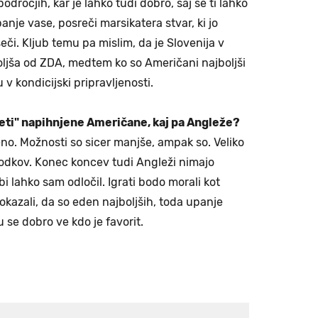
ročjih, kar je lahko tudi dobro, saj se ti lahko
anje vase, posreči marsikatera stvar, ki jo
či. Kljub temu pa mislim, da je Slovenija v
boljša od ZDA, medtem ko so Američani najboljši
 v kondicijski pripravljenosti.
neti" napihnjene Američane, kaj pa Angleže?
eno. Možnosti so sicer manjše, ampak so. Veliko
odkov. Konec koncev tudi Angleži nimajo
i lahko sam odločil. Igrati bodo morali kot
 pokazali, da so eden najboljših, toda upanje
 se dobro ve kdo je favorit.