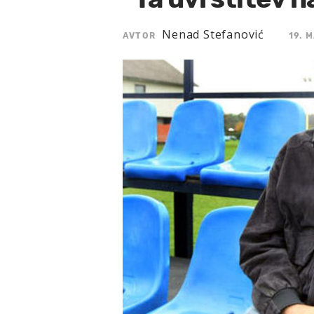
Nenad Stefanović
AVTOR
19. 