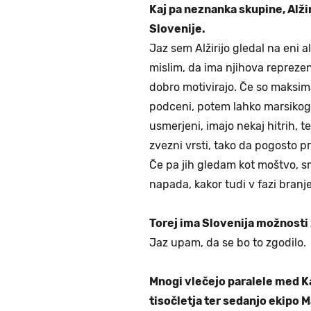
Kaj pa neznanka skupine, Alžir
Slovenije.
Jaz sem Alžirijo gledal na eni 
mislim, da ima njihova repreze
dobro motivirajo. Če so maksima
podceni, potem lahko marsikoga
usmerjeni, imajo nekaj hitrih, 
zvezni vrsti, tako da pogosto pr
Če pa jih gledam kot moštvo, sm
napada, kakor tudi v fazi branje
Torej ima Slovenija možnosti 
Jaz upam, da se bo to zgodilo.
Mnogi vlečejo paralele med K
tisočletja ter sedanjo ekipo M