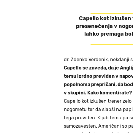
Capello kot izkušen 
presenečenja v nogom
lahko premaga bolj
dr. Zdenko Verdenik, nekdanji s
Capello se zaveda, da je Anglij
temu izrdno previden v napove
popolnoma prepričani, da bod
v skupini. Kako komentirate?
Capello kot izkušen trener zel
nogometu ter da slabši na papi
tega previden. Kljub temu pa se
samozavesten. Američani so pa