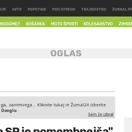
VJE
AVTO
POPOTNIK
POD STREHO
TRAJNOSTNO
ŽURNAL P
NOGOMET
KOŠARKA
MOTO ŠPORTI
KOLESARSTVO
ZIMSK
ega, zanimivega… Kliknite tukaj in Žurnal24 izberite
.
a Googlu
Sem že izbral
na SP je pomembnejša"