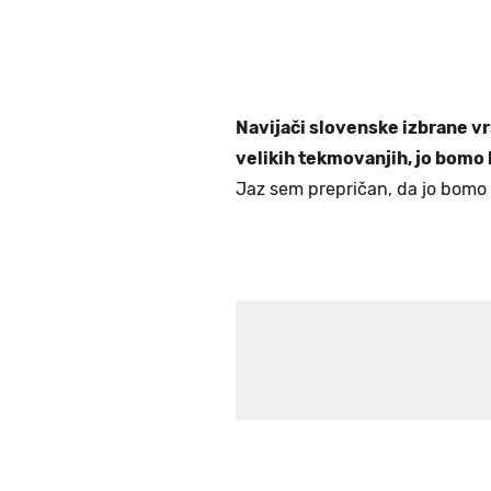
Navijači slovenske izbrane v
velikih tekmovanjih, jo bomo
Jaz sem prepričan, da jo bomo in