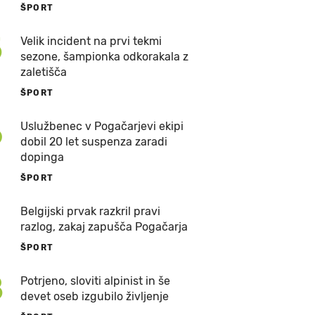
ŠPORT
5
Velik incident na prvi tekmi
sezone, šampionka odkorakala z
zaletišča
ŠPORT
6
Uslužbenec v Pogačarjevi ekipi
dobil 20 let suspenza zaradi
dopinga
ŠPORT
7
Belgijski prvak razkril pravi
razlog, zakaj zapušča Pogačarja
ŠPORT
8
Potrjeno, sloviti alpinist in še
devet oseb izgubilo življenje