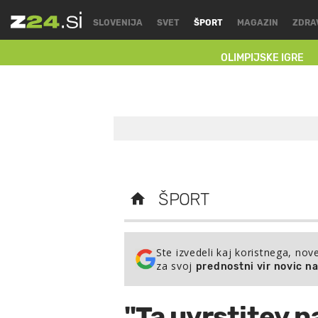
SLOVENIJA
SVET
ŠPORT
MAGAZIN
ZDRA
OLIMPIJSKE IGRE
ŠPORT
Ste izvedeli kaj koristnega, nov
za svoj
prednostni vir novic n
"Ta uvrstitev 