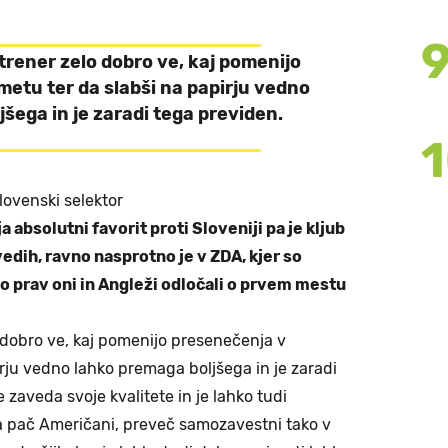
trener zelo dobro ve, kaj pomenijo
etu ter da slabši na papirju vedno
šega in je zaradi tega previden.
lovenski selektor
a absolutni favorit proti Sloveniji pa je kljub
dih, ravno nasprotno je v ZDA, kjer so
o prav oni in Angleži odločali o prvem mestu
o dobro ve, kaj pomenijo presenečenja v
rju vedno lahko premaga boljšega in je zaradi
 zaveda svoje kvalitete in je lahko tudi
 pač Američani, preveč samozavestni tako v