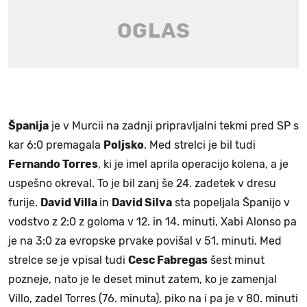
Španija
je v Murcii na zadnji pripravljalni tekmi pred SP s
kar 6:0 premagala
Poljsko
. Med strelci je bil tudi
Fernando Torres
, ki je imel aprila operacijo kolena, a je
uspešno okreval. To je bil zanj še 24. zadetek v dresu
furije.
David Villa
in
David Silva
sta popeljala Španijo v
vodstvo z 2:0 z goloma v 12. in 14. minuti, Xabi Alonso pa
je na 3:0 za evropske prvake povišal v 51. minuti. Med
strelce se je vpisal tudi
Cesc Fabregas
šest minut
pozneje, nato je le deset minut zatem, ko je zamenjal
Villo, zadel Torres (76. minuta), piko na i pa je v 80. minuti