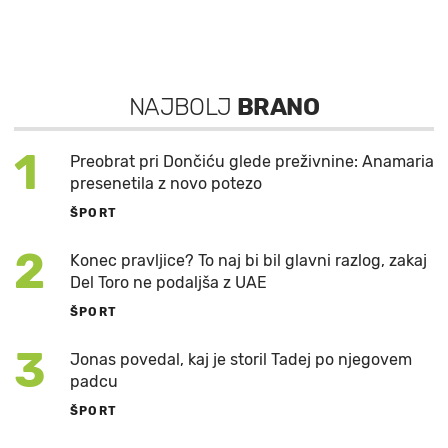
NAJBOLJ
BRANO
1
Preobrat pri Dončiću glede preživnine: Anamaria
presenetila z novo potezo
ŠPORT
2
Konec pravljice? To naj bi bil glavni razlog, zakaj
Del Toro ne podaljša z UAE
ŠPORT
3
Jonas povedal, kaj je storil Tadej po njegovem
padcu
ŠPORT