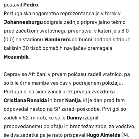
postavil
Pedro
.
Portugalska
nogometna reprezentanca je v torek v
Johannesburgu
odigrala zadnjo pripravljalno tekmo
pred začetkom svetovnega prvenstva, v kateri je s 3:0
(0:0) na stadionu
Wanderers
ob bučni podpori s tribun
kakšnih 30 tisoč domačih navijačev premagala
Mozambik
.
Čeprav so Afričani v prvem polčasu zadeli vratnico, pa
so bile črne mambe ves čas v podrejenem položaju.
Portugalci so sicer začeli brez prvega zvezdnika
Cristiana Ronalda
in brez
Nanija
, ki je dan pred tem
odpovedal nastop na SP zaradi poškodbe. Prvi gol so
zadeli v 52. minuti, ko se je
Danny
izognil
prepovedanemu položaju in brez težav zadel za vodstvo,
še dva zadetka pa je nato prispeval
Hugo Almeida
(74.,