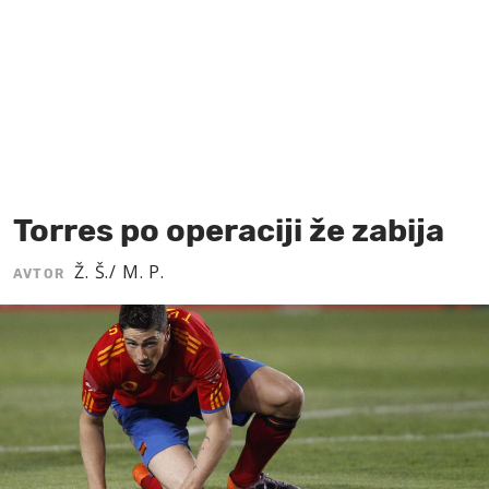
MOJ SANJ
Torres po operaciji že zabija
Ž. Š./ M. P.
AVTOR