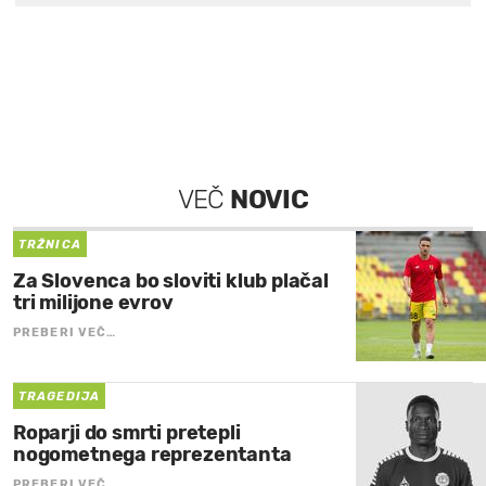
VEČ
NOVIC
TRŽNICA
Za Slovenca bo sloviti klub plačal
tri milijone evrov
PREBERI VEČ…
TRAGEDIJA
Roparji do smrti pretepli
nogometnega reprezentanta
PREBERI VEČ…