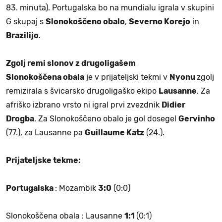
83. minuta). Portugalska bo na mundialu igrala v skupini
G skupaj s
Slonokoščeno obalo
,
Severno Korejo
in
Brazilijo
.
Zgolj remi slonov z drugoligašem
Slonokoščena obala
je v prijateljski tekmi v
Nyonu
zgolj
remizirala s švicarsko drugoligaško ekipo
Lausanne
. Za
afriško izbrano vrsto ni igral prvi zvezdnik
Didier
Drogba
. Za Slonokoščeno obalo je gol dosegel
Gervinho
(77.), za Lausanne pa
Guillaume Katz
(24.).
Prijateljske tekme:
Portugalska
: Mozambik
3:0
(0:0)
Slonokoščena obala : Lausanne
1:1
(0:1)