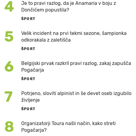
4
Je to pravi razlog, da je Anamaria v boju z
Dončićem popustila?
ŠPORT
5
Velik incident na prvi tekmi sezone, šampionka
odkorakala z zaletišča
ŠPORT
6
Belgijski prvak razkril pravi razlog, zakaj zapušča
Pogačarja
ŠPORT
7
Potrjeno, sloviti alpinist in še devet oseb izgubilo
življenje
ŠPORT
8
Organizatorji Toura našli način, kako streti
Pogačarja?