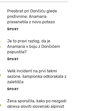
Preobrat pri Dončiću glede
preživnine: Anamaria
presenetila z novo potezo
ŠPORT
2
Je to pravi razlog, da je
Anamaria v boju z Dončićem
popustila?
ŠPORT
3
Velik incident na prvi tekmi
sezone, šampionka odkorakala z
zaletišča
ŠPORT
4
Žena sporočila, kako po nezgodi
okreva sloviti slovenski alpinist