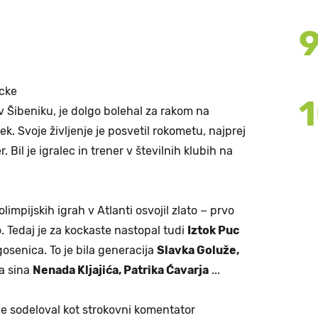
cke
 v Šibeniku, je dolgo bolehal za rakom na
ek. Svoje življenje je posvetil rokometu, najprej
. Bil je igralec in trener v številnih klubih na
olimpijskih igrah v Atlanti osvojil zlato − prvo
. Tedaj je za kockaste nastopal tudi
Iztok Puc
gosenica. To je bila generacija
Slavka Goluže,
ga sina
Nenada Kljajića, Patrika Ćavarja
...
je sodeloval kot strokovni komentator