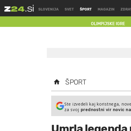
SLOVENIJA
SVET
ŠPORT
MAGAZIN
ZDRA
OLIMPIJSKE IGRE
ŠPORT
Ste izvedeli kaj koristnega, nov
za svoj
prednostni vir novic n
Umrla legenda 