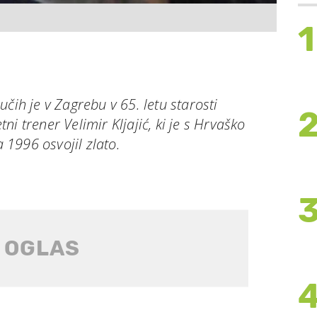
1
čih je v Zagrebu v 65. letu starosti
i trener Velimir Kljajić, ki je s Hrvaško
a 1996 osvojil zlato.