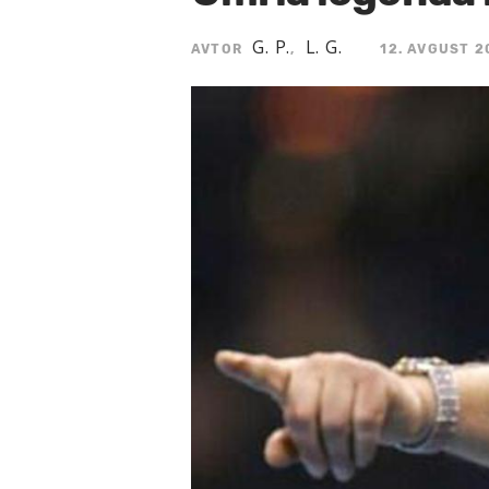
G. P.
L. G.
AVTOR
,
12. AVGUST 20