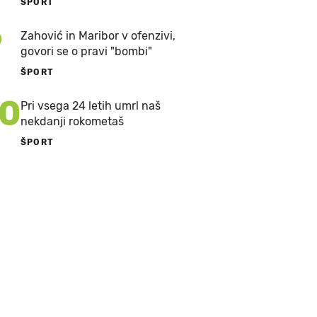
ŠPORT
9
Zahović in Maribor v ofenzivi,
govori se o pravi "bombi"
ŠPORT
10
Pri vsega 24 letih umrl naš
nekdanji rokometaš
ŠPORT