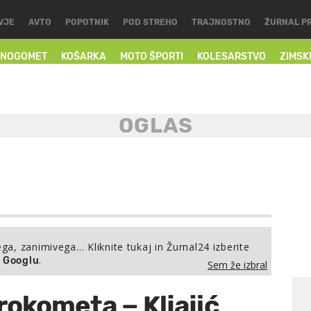
VJE
AVTO
POPOTNIK
POD STREHO
TRAJNOSTNO
ŽURNAL P
NOGOMET
KOŠARKA
MOTO ŠPORTI
KOLESARSTVO
ZIMSK
ega, zanimivega… Kliknite tukaj in Žurnal24 izberite
.
a Googlu
Sem že izbral
rokometa − Kljajić