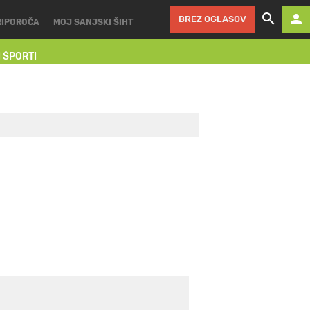
BREZ OGLASOV
RIPOROČA
MOJ SANJSKI ŠIHT
I ŠPORTI