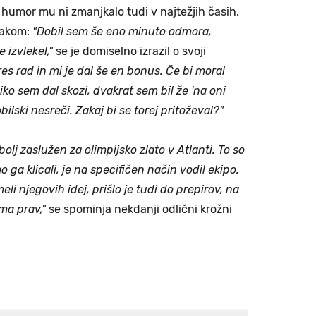
a humor mu ni zmanjkalo tudi v najtežjih časih.
rakom:
"Dobil sem še eno minuto odmora,
 izvlekel,"
se je domiselno izrazil o svoji
s rad in mi je dal še en bonus. Če bi moral
liko sem dal skozi, dvakrat sem bil že 'na oni
ilski nesreči. Zakaj bi se torej pritoževal?"
jbolj zaslužen za olimpijsko zlato v Atlanti. To so
mo ga klicali, je na specifičen način vodil ekipo.
eli njegovih idej, prišlo je tudi do prepirov, na
ma prav,"
se spominja nekdanji odlični krožni