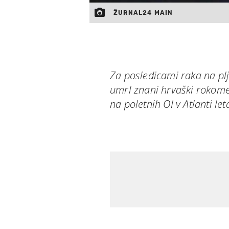
ŽURNAL24 MAIN
Za posledicami raka na plju
umrl znani hrvaški rokometn
na poletnih OI v Atlanti let