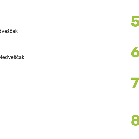
dveščak
Medveščak