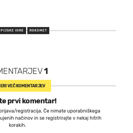
MPIJSKE IGRE
ROKOMET
MENTARJEV
1
ERI VEČ
KOMENTARJEV
te prvi komentar!
prijava/registracija. Če nimate uporabniškega
jenih načinov in se registrirajte v nekaj hitrih
korakih.