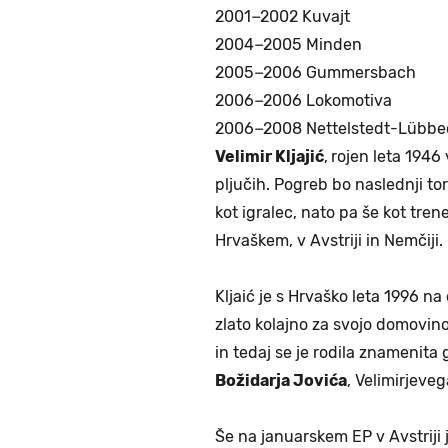
2001−2002 Kuvajt
2004−2005 Minden
2005−2006 Gummersbach
2006−2006 Lokomotiva
2006−2008 Nettelstedt-Lübbe
Velimir Kljajić
,
rojen leta 1946
pljučih. Pogreb bo naslednji tor
kot igralec, nato pa še kot trener
Hrvaškem, v Avstriji in Nemčiji.
Kljaić je s Hrvaško leta 1996 na 
zlato kolajno za svojo domovino
in tedaj se je rodila znamenita 
Božidarja Jovića
, Velimirjeve
Še na januarskem EP v Avstriji 