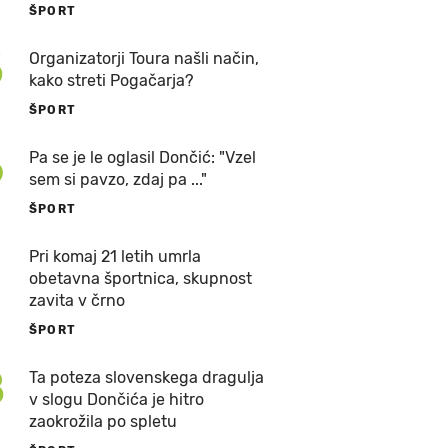
ŠPORT
5
Organizatorji Toura našli način,
kako streti Pogačarja?
ŠPORT
6
Pa se je le oglasil Dončić: "Vzel
sem si pavzo, zdaj pa ..."
ŠPORT
7
Pri komaj 21 letih umrla
obetavna športnica, skupnost
zavita v črno
ŠPORT
8
Ta poteza slovenskega dragulja
v slogu Dončića je hitro
zaokrožila po spletu