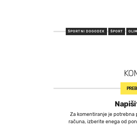
ŠPORTNI DOGODEK
ŠPORT
OLI
KO
PREB
Napiši
Za komentiranje je potrebna 
računa, izberite enega od ponu