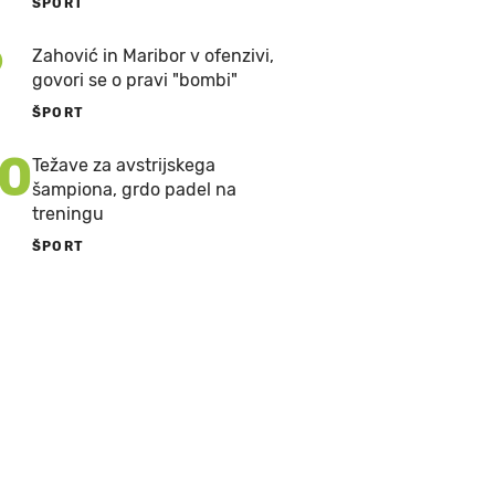
ŠPORT
9
Zahović in Maribor v ofenzivi,
govori se o pravi "bombi"
ŠPORT
10
Težave za avstrijskega
šampiona, grdo padel na
treningu
ŠPORT