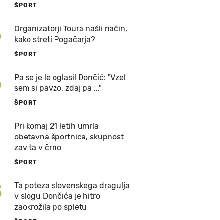
ŠPORT
5
Organizatorji Toura našli način,
kako streti Pogačarja?
ŠPORT
6
Pa se je le oglasil Dončić: "Vzel
sem si pavzo, zdaj pa ..."
ŠPORT
7
Pri komaj 21 letih umrla
obetavna športnica, skupnost
zavita v črno
ŠPORT
8
Ta poteza slovenskega dragulja
v slogu Dončića je hitro
zaokrožila po spletu