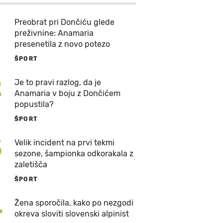
Preobrat pri Dončiću glede
preživnine: Anamaria
presenetila z novo potezo
ŠPORT
2
Je to pravi razlog, da je
Anamaria v boju z Dončićem
popustila?
ŠPORT
3
Velik incident na prvi tekmi
sezone, šampionka odkorakala z
zaletišča
ŠPORT
4
Žena sporočila, kako po nezgodi
okreva sloviti slovenski alpinist