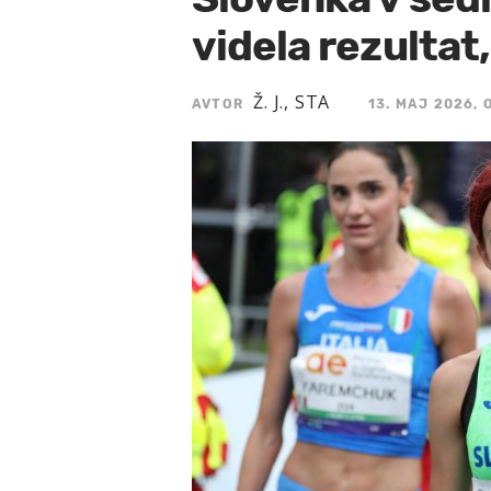
videla rezultat
Ž. J., STA
AVTOR
13. MAJ 2026, 