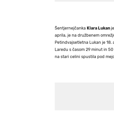
Šentjernejčanka
Klara Lukan
j
aprila, je na družbenem omrežju
Petindvajsetletna Lukan je 18.
Laredu s časom 29 minut in 50 
na stari celini spustila pod mej