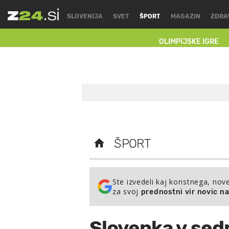
SLOVENIJA
SVET
ŠPORT
MAGAZIN
ZDRA
OLIMPIJSKE IGRE
ŠPORT
Ste izvedeli kaj koristnega, nov
za svoj
prednostni vir novic n
Slovenka v sed