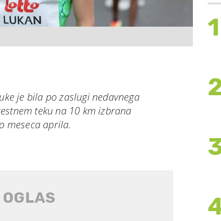
1
Luke je bila po zaslugi nedavnega
cestnem teku na 10 km izbrana
jo meseca aprila.