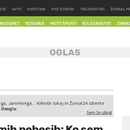
VJE
AVTO
POPOTNIK
POD STREHO
TRAJNOSTNO
ŽURNAL P
NOGOMET
KOŠARKA
MOTO ŠPORTI
KOLESARSTVO
ZIMSK
ega, zanimivega… Kliknite tukaj in Žurnal24 izberite
.
a Googlu
Sem že izbral
mih nebesih: Ko sem