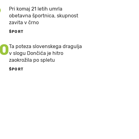
9
Pri komaj 21 letih umrla
obetavna športnica, skupnost
zavita v črno
ŠPORT
10
Ta poteza slovenskega dragulja
v slogu Dončića je hitro
zaokrožila po spletu
ŠPORT