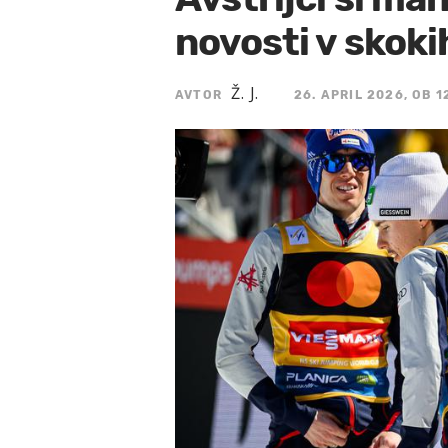
novosti v skoki
Ž. J.
AVTOR
26. APRIL 2026, OB 1