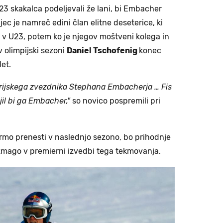
23 skakalca podeljevali že lani, bi Embacher
ijec je namreč edini član elitne deseterice, ki
a v U23, potem ko je njegov moštveni kolega in
v olimpijski sezoni
Daniel Tschofenig
konec
et.
rijskega zvezdnika Stephana Embacherja … Fis
jil bi ga Embacher,"
so novico pospremili pri
rmo prenesti v naslednjo sezono, bo prihodnje
 zmago v premierni izvedbi tega tekmovanja.