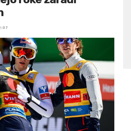
h
2:07