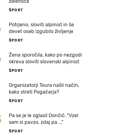
zaletišča
ŠPORT
5
Potrjeno, sloviti alpinist in še
devet oseb izgubilo življenje
ŠPORT
6
Žena sporočila, kako po nezgodi
okreva sloviti slovenski alpinist
ŠPORT
7
Organizatorji Toura našli način,
kako streti Pogačarja?
ŠPORT
8
Pa se je le oglasil Dončić: "Vzel
sem si pavzo, zdaj pa ..."
ŠPORT