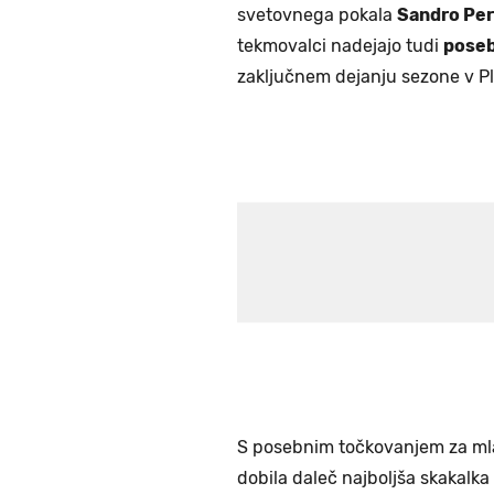
svetovnega pokala
Sandro Per
tekmovalci nadejajo tudi
poseb
zaključnem dejanju sezone v Pl
S posebnim točkovanjem za mlad
dobila daleč najboljša skakalk