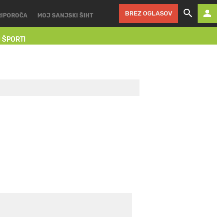
BREZ OGLASOV
RIPOROČA
MOJ SANJSKI ŠIHT
I ŠPORTI