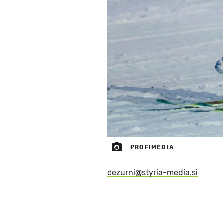
PROFIMEDIA
dezurni@styria-media.si