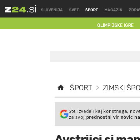
SLOVENIJA
SVET
ŠPORT
MAGAZIN
ZDRA
OLIMPIJSKE IGRE
ŠPORT
>
ZIMSKI ŠPO
Ste izvedeli kaj koristnega, nov
za svoj
prednostni vir novic n
Avstrijci si ma