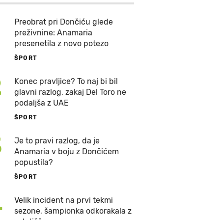
Preobrat pri Dončiću glede
preživnine: Anamaria
presenetila z novo potezo
ŠPORT
2
Konec pravljice? To naj bi bil
glavni razlog, zakaj Del Toro ne
podaljša z UAE
ŠPORT
3
Je to pravi razlog, da je
Anamaria v boju z Dončićem
popustila?
ŠPORT
4
Velik incident na prvi tekmi
sezone, šampionka odkorakala z