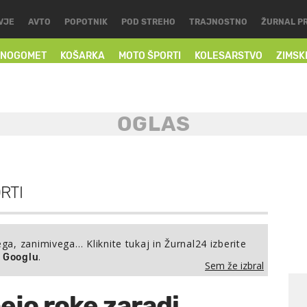
VJE
AVTO
POPOTNIK
POD STREHO
TRAJNOSTNO
ŽURNAL P
NOGOMET
KOŠARKA
MOTO ŠPORTI
KOLESARSTVO
ZIMSK
RTI
ega, zanimivega… Kliknite tukaj in Žurnal24 izberite
.
a Googlu
Sem že izbral
nejo roke zaradi