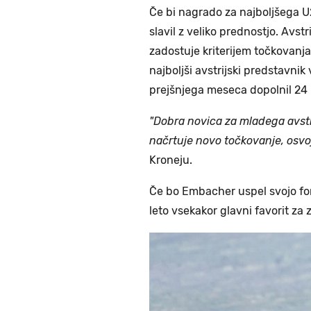
Če bi nagrado za najboljšega U
slavil z veliko prednostjo. Avstr
zadostuje kriterijem točkovanj
najboljši avstrijski predstavnik 
prejšnjega meseca dopolnil 24 l
"Dobra novica za mladega avst
načrtuje novo točkovanje, osvo
Kroneju.
Če bo Embacher uspel svojo fo
leto vsekakor glavni favorit za