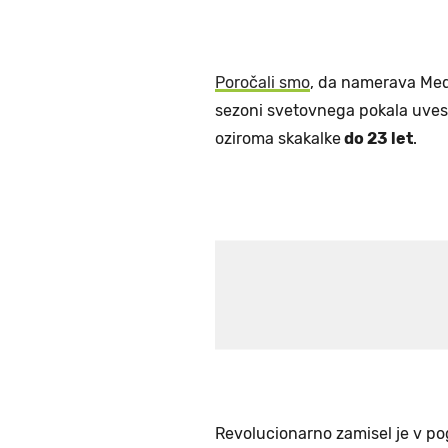
Poročali smo
, da namerava Med
sezoni svetovnega pokala uves
oziroma skakalke
do 23 let
.
Revolucionarno zamisel je v pog