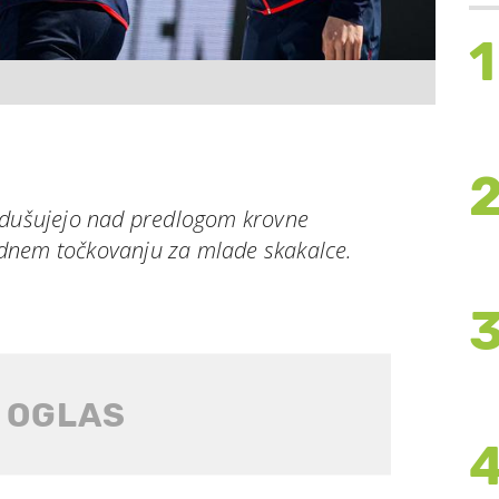
1
vdušujejo nad predlogom krovne
dnem točkovanju za mlade skakalce.