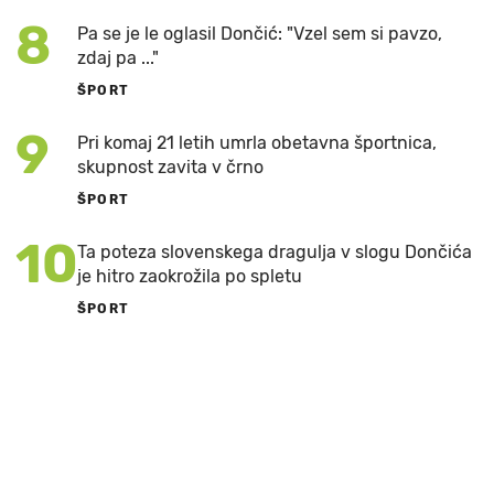
8
Pa se je le oglasil Dončić: "Vzel sem si pavzo,
zdaj pa ..."
ŠPORT
9
Pri komaj 21 letih umrla obetavna športnica,
skupnost zavita v črno
ŠPORT
10
Ta poteza slovenskega dragulja v slogu Dončića
je hitro zaokrožila po spletu
ŠPORT