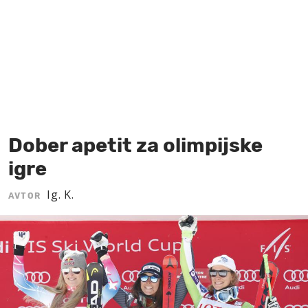
MOJ SANJ
Dober apetit za olimpijske
igre
Ig. K.
AVTOR