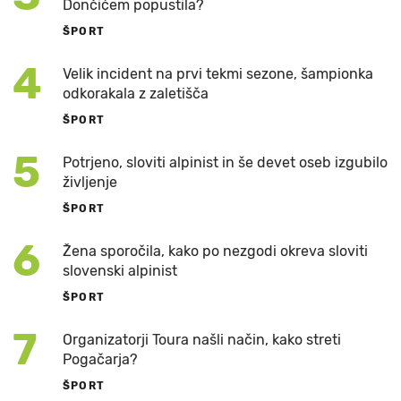
Dončićem popustila?
ŠPORT
4
Velik incident na prvi tekmi sezone, šampionka
odkorakala z zaletišča
ŠPORT
5
Potrjeno, sloviti alpinist in še devet oseb izgubilo
življenje
ŠPORT
6
Žena sporočila, kako po nezgodi okreva sloviti
slovenski alpinist
ŠPORT
7
Organizatorji Toura našli način, kako streti
Pogačarja?
ŠPORT