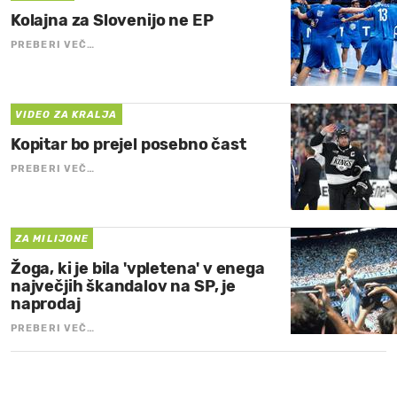
Kolajna za Slovenijo ne EP
PREBERI VEČ…
VIDEO ZA KRALJA
Kopitar bo prejel posebno čast
PREBERI VEČ…
ZA MILIJONE
Žoga, ki je bila 'vpletena' v enega
največjih škandalov na SP, je
naprodaj
PREBERI VEČ…