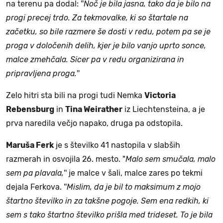
na terenu pa dodal: ''
Noč je bila jasna, tako da je bilo na
progi precej trdo. Za tekmovalke, ki so štartale na
začetku, so bile razmere še dosti v redu, potem pa se je
proga v določenih delih, kjer je bilo vanjo uprto sonce,
malce zmehčala. Sicer pa v redu organizirana in
pripravljena proga.
''
Zelo hitri sta bili na progi tudi Nemka
Victoria
Rebensburg
in
Tina Weirather
iz Liechtensteina, a je
prva naredila večjo napako, druga pa odstopila.
Maruša Ferk
je s številko 41 nastopila v slabših
razmerah in osvojila 26. mesto. "
Malo sem smučala, malo
sem pa plavala,
'' je malce v šali, malce zares po tekmi
dejala Ferkova. ''
Mislim, da je bil to maksimum z mojo
štartno številko in za takšne pogoje. Sem ena redkih, ki
sem s tako štartno številko prišla med trideset. To je bila