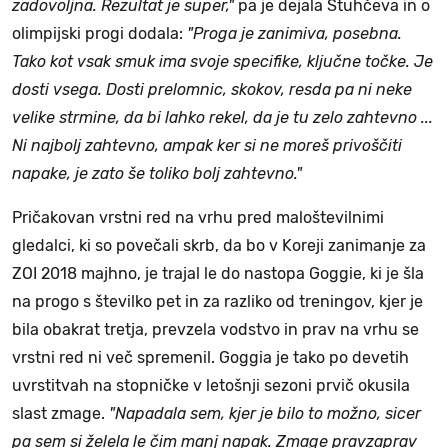
zadovoljna. Rezultat je super,"
pa je dejala Štuhčeva in o
olimpijski progi dodala:
"Proga je zanimiva, posebna.
Tako kot vsak smuk ima svoje specifike, ključne točke. Je
dosti vsega. Dosti prelomnic, skokov, resda pa ni neke
velike strmine, da bi lahko rekel, da je tu zelo zahtevno ...
Ni najbolj zahtevno, ampak ker si ne moreš privoščiti
napake, je zato še toliko bolj zahtevno."
Pričakovan vrstni red na vrhu pred maloštevilnimi
gledalci, ki so povečali skrb, da bo v Koreji zanimanje za
ZOI 2018 majhno, je trajal le do nastopa Goggie, ki je šla
na progo s številko pet in za razliko od treningov, kjer je
bila obakrat tretja, prevzela vodstvo in prav na vrhu se
vrstni red ni več spremenil. Goggia je tako po devetih
uvrstitvah na stopničke v letošnji sezoni prvič okusila
slast zmage.
"Napadala sem, kjer je bilo to možno, sicer
pa sem si želela le čim manj napak. Zmage pravzaprav