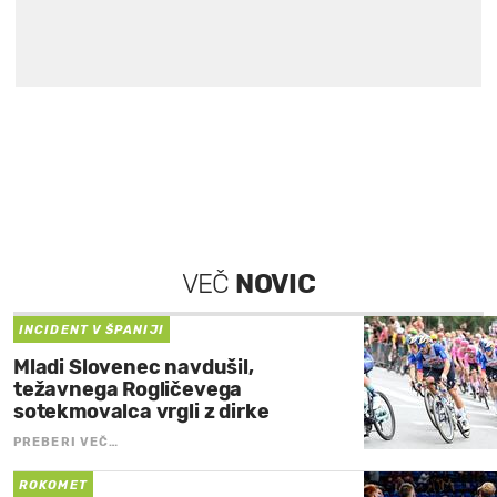
VEČ
NOVIC
INCIDENT V ŠPANIJI
Mladi Slovenec navdušil,
težavnega Rogličevega
sotekmovalca vrgli z dirke
PREBERI VEČ…
ROKOMET