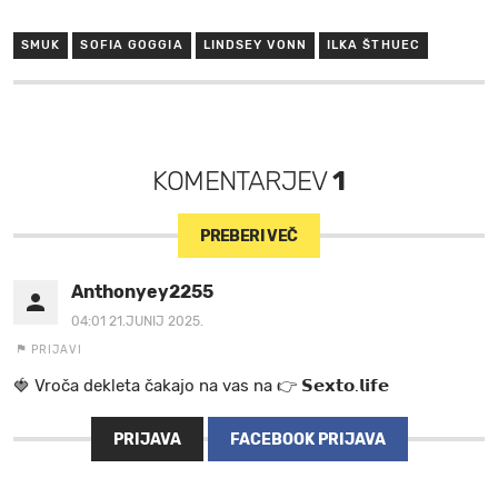
SMUK
SOFIA GOGGIA
LINDSEY VONN
ILKA ŠTHUEC
KOMENTARJEV
1
PREBERI VEČ
Anthonyey2255
04:01 21.JUNIJ 2025.
PRIJAVI
🍓 V r o č a d e k l e t a ča k a jo na va s n a 👉 𝗦𝗲𝘅𝘁𝗼.𝗹𝗶𝗳𝗲
PRIJAVA
FACEBOOK PRIJAVA