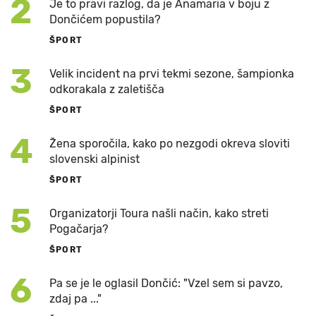
2
Je to pravi razlog, da je Anamaria v boju z
Dončićem popustila?
ŠPORT
3
Velik incident na prvi tekmi sezone, šampionka
odkorakala z zaletišča
ŠPORT
4
Žena sporočila, kako po nezgodi okreva sloviti
slovenski alpinist
ŠPORT
5
Organizatorji Toura našli način, kako streti
Pogačarja?
ŠPORT
6
Pa se je le oglasil Dončić: "Vzel sem si pavzo,
zdaj pa ..."