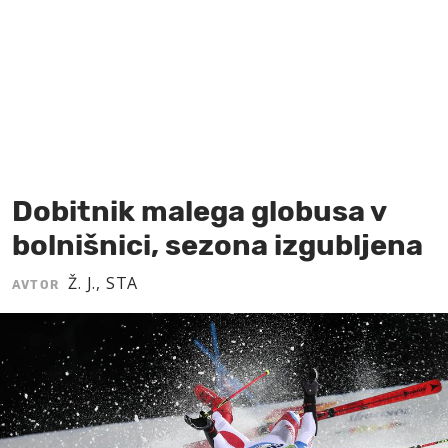
MOJ SANJ
Dobitnik malega globusa v
bolnišnici, sezona izgubljena
Ž. J., STA
AVTOR