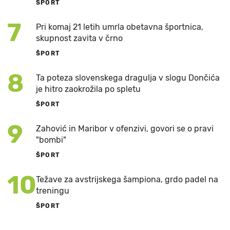
ŠPORT
7
Pri komaj 21 letih umrla obetavna športnica,
skupnost zavita v črno
ŠPORT
8
Ta poteza slovenskega dragulja v slogu Dončića
je hitro zaokrožila po spletu
ŠPORT
9
Zahović in Maribor v ofenzivi, govori se o pravi
"bombi"
ŠPORT
10
Težave za avstrijskega šampiona, grdo padel na
treningu
ŠPORT