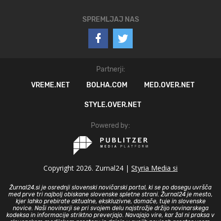
SPREMLJAJ NAS
Partnerji:
VREME.NET
BOLHA.COM
MED.OVER.NET
STYLE.OVER.NET
Powered by:
Copyright 2026. Zurnal24 |
Styria Media si
Žurnal24.si je osrednji slovenski novičarski portal, ki se po dosegu uvršča
med prve tri najbolj obiskane slovenske spletne strani. Žurnal24 je mesto,
kjer lahko prebirate aktualne, ekskluzivne, domače, tuje in slovenske
novice. Naši novinarji se pri svojem delu najstrožje držijo novinarskega
kodeksa in informacije striktno preverjajo. Navajajo vire, kar žal ni praksa v