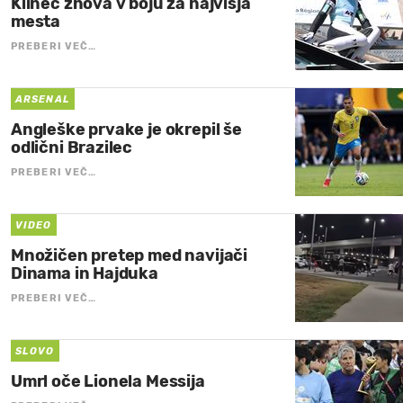
Klinec znova v boju za najvišja
mesta
PREBERI VEČ…
ARSENAL
Angleške prvake je okrepil še
odlični Brazilec
PREBERI VEČ…
VIDEO
Množičen pretep med navijači
Dinama in Hajduka
PREBERI VEČ…
SLOVO
Umrl oče Lionela Messija