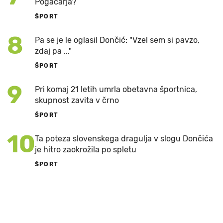
Pogačarja?
ŠPORT
8
Pa se je le oglasil Dončić: "Vzel sem si pavzo,
zdaj pa ..."
ŠPORT
9
Pri komaj 21 letih umrla obetavna športnica,
skupnost zavita v črno
ŠPORT
10
Ta poteza slovenskega dragulja v slogu Dončića
je hitro zaokrožila po spletu
ŠPORT