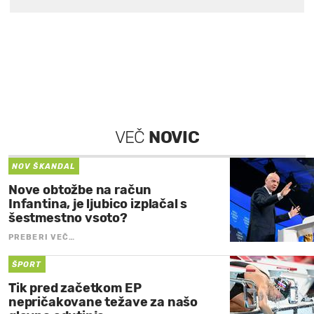
VEČ
NOVIC
NOV ŠKANDAL
Nove obtožbe na račun
Infantina, je ljubico izplačal s
šestmestno vsoto?
PREBERI VEČ…
ŠPORT
Tik pred začetkom EP
nepričakovane težave za našo