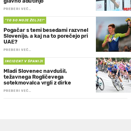
glavno adutinjo
PREBERI VEČ…
"TO SO MOJE ŽELJE!"
Pogačar s temi besedami razvnel
Slovenijo, a kaj na to porečejo pri
UAE?
PREBERI VEČ…
INCIDENT V ŠPANIJI
Mladi Slovenec navdušil,
težavnega Rogličevega
sotekmovalca vrgli z dirke
PREBERI VEČ…