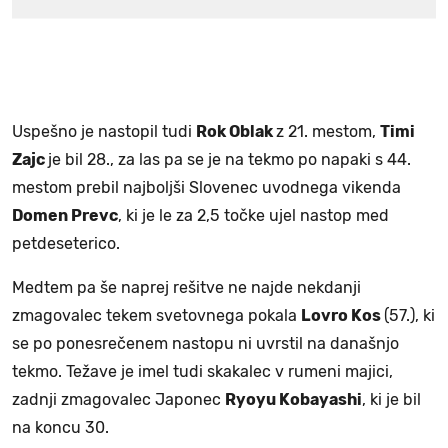
Uspešno je nastopil tudi
Rok Oblak
z 21. mestom,
Timi
Zajc
je bil 28., za las pa se je na tekmo po napaki s 44.
mestom prebil najboljši Slovenec uvodnega vikenda
Domen Prevc
, ki je le za 2,5 točke ujel nastop med
petdeseterico.
Medtem pa še naprej rešitve ne najde nekdanji
zmagovalec tekem svetovnega pokala
Lovro Kos
(57.), ki
se po ponesrečenem nastopu ni uvrstil na današnjo
tekmo. Težave je imel tudi skakalec v rumeni majici,
zadnji zmagovalec Japonec
Ryoyu Kobayashi
, ki je bil
na koncu 30.