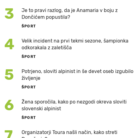
3
Je to pravi razlog, da je Anamaria v boju z
Dončićem popustila?
ŠPORT
4
Velik incident na prvi tekmi sezone, šampionka
odkorakala z zaletišča
ŠPORT
5
Potrjeno, sloviti alpinist in še devet oseb izgubilo
življenje
ŠPORT
6
Žena sporočila, kako po nezgodi okreva sloviti
slovenski alpinist
ŠPORT
7
Organizatorji Toura našli način, kako streti