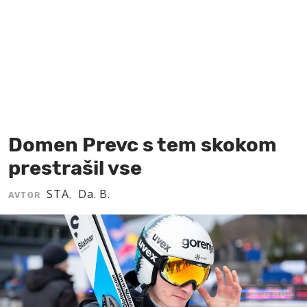
MOJ SANJ
Domen Prevc s tem skokom
prestrašil vse
STA
Da. B.
AVTOR
,