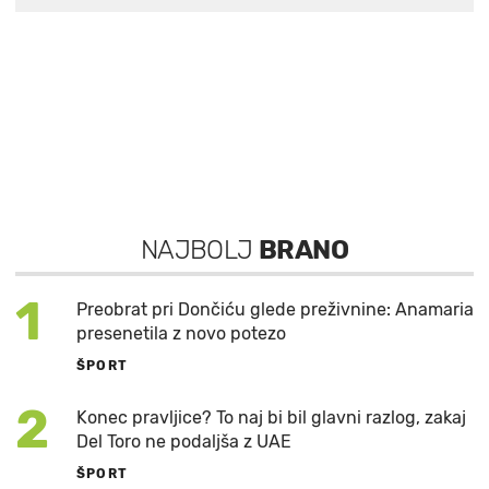
NAJBOLJ
BRANO
1
Preobrat pri Dončiću glede preživnine: Anamaria
presenetila z novo potezo
ŠPORT
2
Konec pravljice? To naj bi bil glavni razlog, zakaj
Del Toro ne podaljša z UAE
ŠPORT