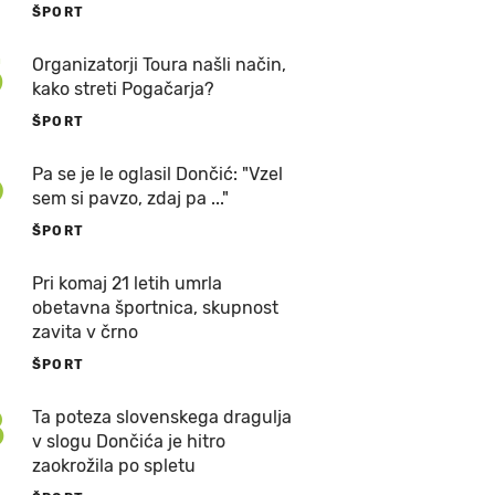
ŠPORT
5
Organizatorji Toura našli način,
kako streti Pogačarja?
ŠPORT
6
Pa se je le oglasil Dončić: "Vzel
sem si pavzo, zdaj pa ..."
ŠPORT
7
Pri komaj 21 letih umrla
obetavna športnica, skupnost
zavita v črno
ŠPORT
8
Ta poteza slovenskega dragulja
v slogu Dončića je hitro
zaokrožila po spletu