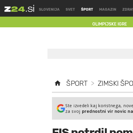
SLOVENIJA
SVET
ŠPORT
MAGAZIN
ZDRA
OLIMPIJSKE IGRE
ŠPORT
>
ZIMSKI ŠPO
Ste izvedeli kaj koristnega, nov
za svoj
prednostni vir novic n
FIS potrdil pom