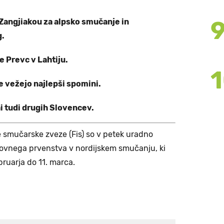
 Zangjiakou za alpsko smučanje in
g.
 Prevc v Lahtiju.
e vežejo najlepši spomini.
i tudi drugih Slovencev.
smučarske zveze (Fis) so v petek uradno
vetovnega prvenstva v nordijskem smučanju, ki
bruarja do 11. marca.