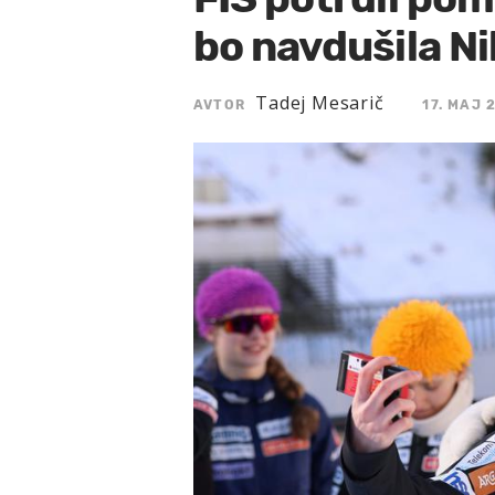
bo navdušila Ni
Tadej Mesarič
AVTOR
17. MAJ 