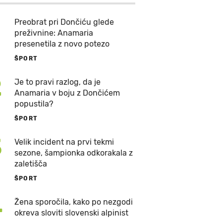
Preobrat pri Dončiću glede
preživnine: Anamaria
presenetila z novo potezo
ŠPORT
2
Je to pravi razlog, da je
Anamaria v boju z Dončićem
popustila?
ŠPORT
3
Velik incident na prvi tekmi
sezone, šampionka odkorakala z
zaletišča
ŠPORT
4
Žena sporočila, kako po nezgodi
okreva sloviti slovenski alpinist