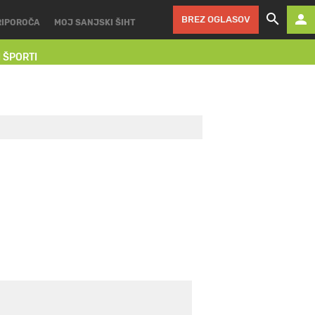
BREZ OGLASOV
RIPOROČA
MOJ SANJSKI ŠIHT
I ŠPORTI