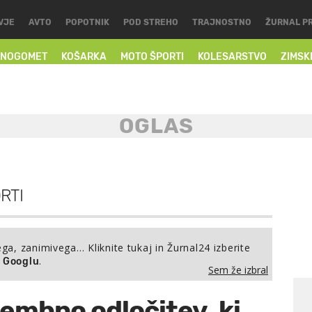
VJE
AVTO
POPOTNIK
POD STREHO
TRAJNOSTNO
ŽURNAL P
NOGOMET
KOŠARKA
MOTO ŠPORTI
KOLESARSTVO
ZIMSK
RTI
ega, zanimivega… Kliknite tukaj in Žurnal24 izberite
.
a Googlu
Sem že izbral
embno odločitev, ki