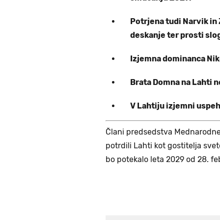
Potrjena tudi Narvik in
deskanje ter prosti slo
Izjemna dominanca Nike
Brata Domna na Lahti n
V Lahtiju izjemni uspeh
Člani predsedstva Mednarodne 
potrdili Lahti kot gostitelja s
bo potekalo leta 2029 od 28. fe