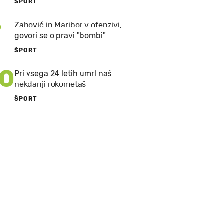
ŠPORT
9
Zahović in Maribor v ofenzivi,
govori se o pravi "bombi"
ŠPORT
10
Pri vsega 24 letih umrl naš
nekdanji rokometaš
ŠPORT