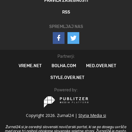
PRAVILA ZASEBNOSTI
RSS
SPREMLJAJ NAS
Partnerji:
VREME.NET
BOLHA.COM
MED.OVER.NET
STYLE.OVER.NET
Powered by:
Copyright 2026. Zurnal24 |
Styria Media si
Žurnal24.si je osrednji slovenski novičarski portal, ki se po dosegu uvršča
med prve tri najbolj obiskane slovenske spletne strani. Žurnal24 je mesto,