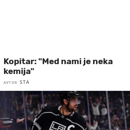
MOJ SANJ
Kopitar: "Med nami je neka
kemija"
STA
AVTOR