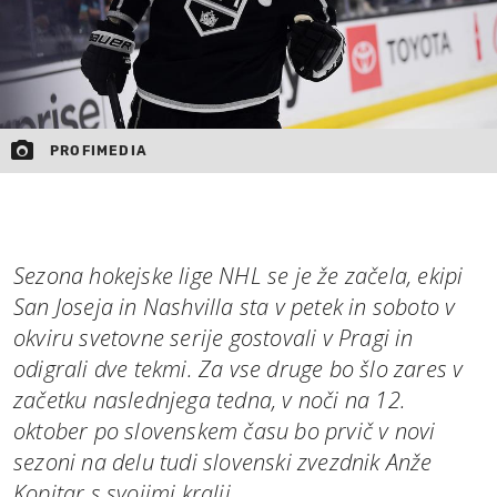
PROFIMEDIA
Sezona hokejske lige NHL se je že začela, ekipi
San Joseja in Nashvilla sta v petek in soboto v
okviru svetovne serije gostovali v Pragi in
odigrali dve tekmi. Za vse druge bo šlo zares v
začetku naslednjega tedna, v noči na 12.
oktober po slovenskem času bo prvič v novi
sezoni na delu tudi slovenski zvezdnik Anže
Kopitar s svojimi kralji.