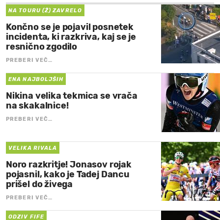
NA TOURU (Ž) ZAVRELO
Končno se je pojavil posnetek
incidenta, ki razkriva, kaj se je
resnično zgodilo
PREBERI VEČ…
ENA NAJBOLJŠIH
Nikina velika tekmica se vrača
na skakalnice!
PREBERI VEČ…
VELIKA RIVALA
Noro razkritje! Jonasov rojak
pojasnil, kako je Tadej Dancu
prišel do živega
PREBERI VEČ…
ODZIV FIFE