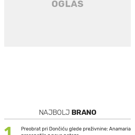
NAJBOLJ
BRANO
1
Preobrat pri Dončiću glede preživnine: Anamaria