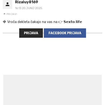
Rizaluy8169
16:13 20.JUNIJ 2025.
PRIJAVI
🍓 V r o č a d e k l e t a ča k a jo na va s n a 👉 𝗦𝗲𝘅𝘁𝗼.𝗹𝗶𝗳𝗲
PRIJAVA
FACEBOOK PRIJAVA