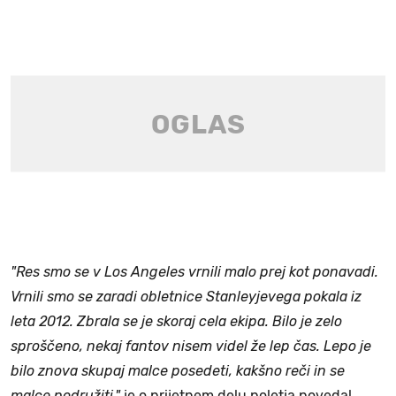
"Res smo se v Los Angeles vrnili malo prej kot ponavadi.
Vrnili smo se zaradi obletnice Stanleyjevega pokala iz
leta 2012. Zbrala se je skoraj cela ekipa. Bilo je zelo
sproščeno, nekaj fantov nisem videl že lep čas. Lepo je
bilo znova skupaj malce posedeti, kakšno reči in se
malce podružiti,"
je o prijetnem delu poletja povedal