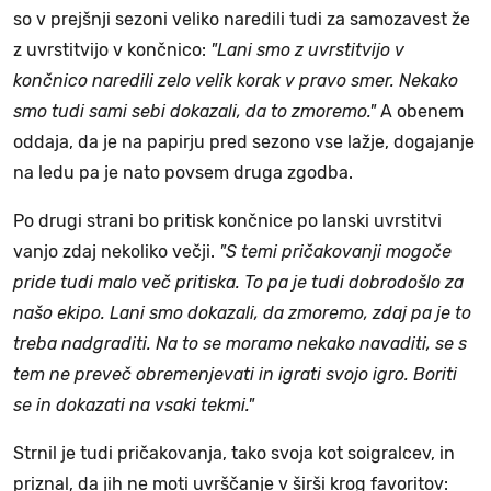
so v prejšnji sezoni veliko naredili tudi za samozavest že
z uvrstitvijo v končnico:
"Lani smo z uvrstitvijo v
končnico naredili zelo velik korak v pravo smer. Nekako
smo tudi sami sebi dokazali, da to zmoremo."
A obenem
oddaja, da je na papirju pred sezono vse lažje, dogajanje
na ledu pa je nato povsem druga zgodba.
Po drugi strani bo pritisk končnice po lanski uvrstitvi
vanjo zdaj nekoliko večji.
"S temi pričakovanji mogoče
pride tudi malo več pritiska. To pa je tudi dobrodošlo za
našo ekipo. Lani smo dokazali, da zmoremo, zdaj pa je to
treba nadgraditi. Na to se moramo nekako navaditi, se s
tem ne preveč obremenjevati in igrati svojo igro. Boriti
se in dokazati na vsaki tekmi."
Strnil je tudi pričakovanja, tako svoja kot soigralcev, in
priznal, da jih ne moti uvrščanje v širši krog favoritov: