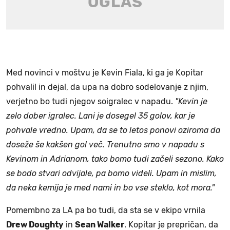
Med novinci v moštvu je Kevin Fiala, ki ga je Kopitar
pohvalil in dejal, da upa na dobro sodelovanje z njim,
verjetno bo tudi njegov soigralec v napadu.
"Kevin je
zelo dober igralec. Lani je dosegel 35 golov, kar je
pohvale vredno. Upam, da se to letos ponovi oziroma da
doseže še kakšen gol več. Trenutno smo v napadu s
Kevinom in Adrianom, tako bomo tudi začeli sezono. Kako
se bodo stvari odvijale, pa bomo videli. Upam in mislim,
da neka kemija je med nami in bo vse steklo, kot mora."
Pomembno za LA pa bo tudi, da sta se v ekipo vrnila
Drew Doughty
in
Sean Walker
. Kopitar je prepričan, da