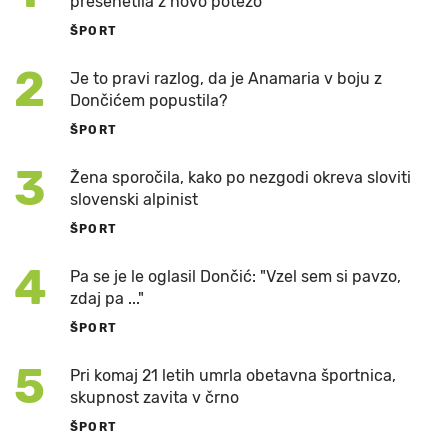
presenetila z novo potezo
ŠPORT
2
Je to pravi razlog, da je Anamaria v boju z
Dončićem popustila?
ŠPORT
3
Žena sporočila, kako po nezgodi okreva sloviti
slovenski alpinist
ŠPORT
4
Pa se je le oglasil Dončić: "Vzel sem si pavzo,
zdaj pa ..."
ŠPORT
5
Pri komaj 21 letih umrla obetavna športnica,
skupnost zavita v črno
ŠPORT