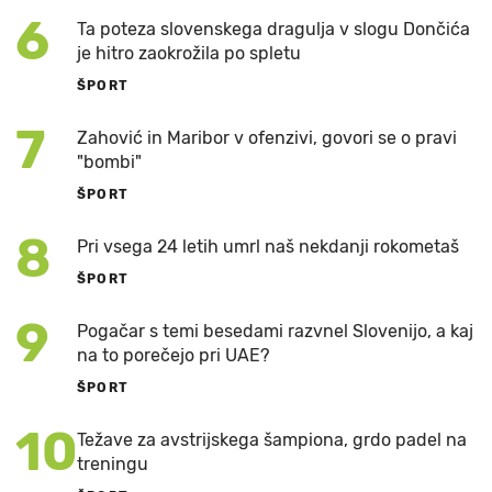
6
Ta poteza slovenskega dragulja v slogu Dončića
je hitro zaokrožila po spletu
ŠPORT
7
Zahović in Maribor v ofenzivi, govori se o pravi
"bombi"
ŠPORT
8
Pri vsega 24 letih umrl naš nekdanji rokometaš
ŠPORT
9
Pogačar s temi besedami razvnel Slovenijo, a kaj
na to porečejo pri UAE?
ŠPORT
10
Težave za avstrijskega šampiona, grdo padel na
treningu