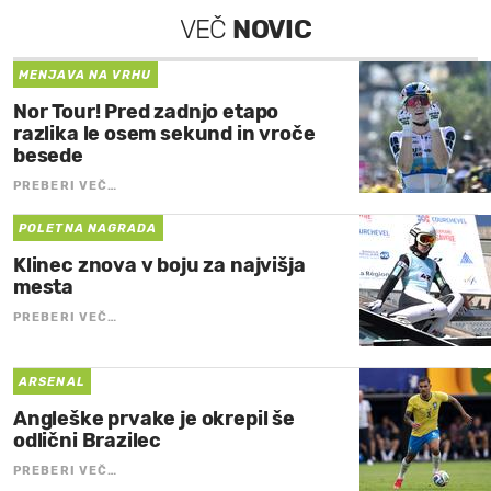
VEČ
NOVIC
MENJAVA NA VRHU
Nor Tour! Pred zadnjo etapo
razlika le osem sekund in vroče
besede
PREBERI VEČ…
POLETNA NAGRADA
Klinec znova v boju za najvišja
mesta
PREBERI VEČ…
ARSENAL
Angleške prvake je okrepil še
odlični Brazilec
PREBERI VEČ…