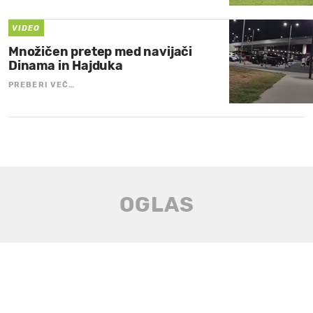
VIDEO
Množičen pretep med navijači
Dinama in Hajduka
PREBERI VEČ…