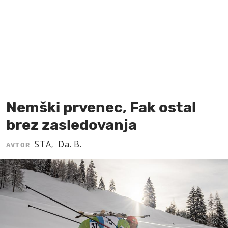
MOJ SANJ
Nemški prvenec, Fak ostal
brez zasledovanja
STA
Da. B.
AVTOR
,