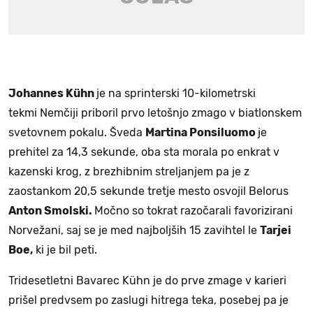
Johannes Kühn
je na sprinterski 10-kilometrski
tekmi Nemčiji priboril prvo letošnjo zmago v biatlonskem
svetovnem pokalu. Šveda
Martina Ponsiluomo
je
prehitel za 14,3 sekunde, oba sta morala po enkrat v
kazenski krog, z brezhibnim streljanjem pa je z
zaostankom 20,5 sekunde tretje mesto osvojil Belorus
Anton Smolski.
Močno so tokrat razočarali favorizirani
Norvežani, saj se je med najboljših 15 zavihtel le
Tarjei
Boe,
ki je bil peti.
Tridesetletni Bavarec Kühn je do prve zmage v karieri
prišel predvsem po zaslugi hitrega teka, posebej pa je