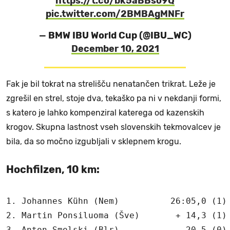
https://t.co/bk5aBBso9Q
pic.twitter.com/2BMBAgMNFr
— BMW IBU World Cup (@IBU_WC)
December 10, 2021
Fak je bil tokrat na strelišču nenatančen trikrat. Leže je
zgrešil en strel, stoje dva, tekaško pa ni v nekdanji formi,
s katero je lahko kompenziral katerega od kazenskih
krogov. Skupna lastnost vseh slovenskih tekmovalcev je
bila, da so močno izgubljali v sklepnem krogu.
Hochfilzen, 10 km:
1. Johannes Kühn (Nem)          26:05,0 (1)

2. Martin Ponsiluoma (Šve)       + 14,3 (1)

3. Anton Smolski (Blr)             20,5 (0)
