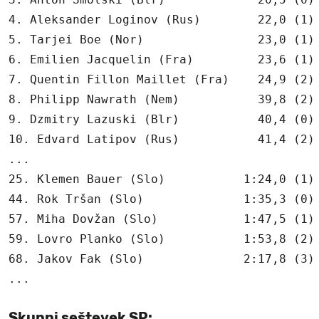
4. Aleksander Loginov (Rus)        22,0 (1)

5. Tarjei Boe (Nor)                23,0 (1)

6. Emilien Jacquelin (Fra)         23,6 (1)

7. Quentin Fillon Maillet (Fra)    24,9 (2)

8. Philipp Nawrath (Nem)           39,8 (2)

9. Dzmitry Lazuski (Blr)           40,4 (0)

10. Edvard Latipov (Rus)           41,4 (2)

...

25. Klemen Bauer (Slo)           1:24,0 (1)

44. Rok Tršan (Slo)              1:35,3 (0)

57. Miha Dovžan (Slo)            1:47,5 (1)

59. Lovro Planko (Slo)           1:53,8 (2)

68. Jakov Fak (Slo)              2:17,8 (3)

Skupni seštevek SP: