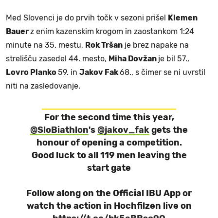
Med Slovenci je do prvih točk v sezoni prišel
Klemen
Bauer
z enim kazenskim krogom in zaostankom 1:24
minute na 35. mestu,
Rok Tršan
je brez napake na
strelišču zasedel 44. mesto,
Miha Dovžan
je bil 57.,
Lovro Planko
59. in
Jakov Fak
68., s čimer se ni uvrstil
niti na zasledovanje.
For the second time this year,
@SloBiathlon
's
@jakov_fak
gets the
honour of opening a competition.
Good luck to all 119 men leaving the
start gate
Follow along on the Official IBU App or
watch the action in Hochfilzen live on