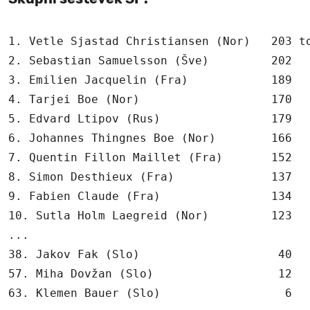
1. Vetle Sjastad Christiansen (Nor)   203 to
2. Sebastian Samuelsson (Šve)         202

3. Emilien Jacquelin (Fra)            189

4. Tarjei Boe (Nor)                   170

5. Edvard Ltipov (Rus)                179

6. Johannes Thingnes Boe (Nor)        166

7. Quentin Fillon Maillet (Fra)       152

8. Simon Desthieux (Fra)              137

9. Fabien Claude (Fra)                134

10. Sutla Holm Laegreid (Nor)         123

...

38. Jakov Fak (Slo)                    40

57. Miha Dovžan (Slo)                  12

63. Klemen Bauer (Slo)                  6
