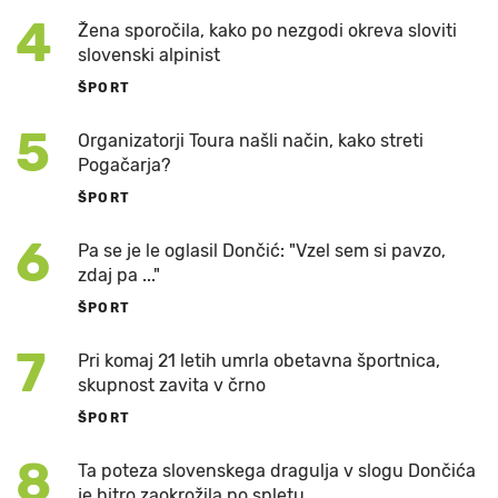
4
Žena sporočila, kako po nezgodi okreva sloviti
slovenski alpinist
ŠPORT
5
Organizatorji Toura našli način, kako streti
Pogačarja?
ŠPORT
6
Pa se je le oglasil Dončić: "Vzel sem si pavzo,
zdaj pa ..."
ŠPORT
7
Pri komaj 21 letih umrla obetavna športnica,
skupnost zavita v črno
ŠPORT
8
Ta poteza slovenskega dragulja v slogu Dončića
je hitro zaokrožila po spletu