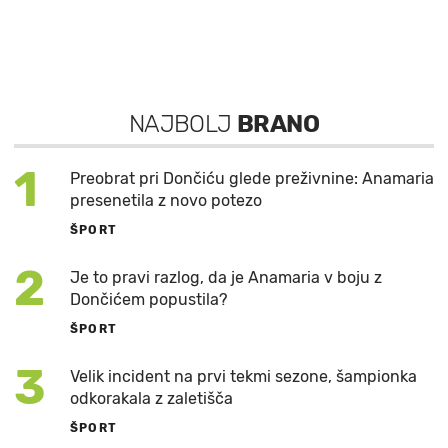
NAJBOLJ
BRANO
1
Preobrat pri Dončiću glede preživnine: Anamaria
presenetila z novo potezo
ŠPORT
2
Je to pravi razlog, da je Anamaria v boju z
Dončićem popustila?
ŠPORT
3
Velik incident na prvi tekmi sezone, šampionka
odkorakala z zaletišča
ŠPORT