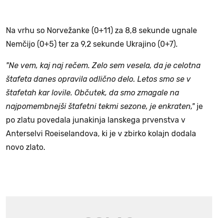
Na vrhu so Norvežanke (0+11) za 8,8 sekunde ugnale
Nemčijo (0+5) ter za 9,2 sekunde Ukrajino (0+7).
"Ne vem, kaj naj rečem. Zelo sem vesela, da je celotna
štafeta danes opravila odlično delo. Letos smo se v
štafetah kar lovile. Občutek, da smo zmagale na
najpomembnejši štafetni tekmi sezone, je enkraten,"
je
po zlatu povedala junakinja lanskega prvenstva v
Anterselvi Roeiselandova, ki je v zbirko kolajn dodala
novo zlato.