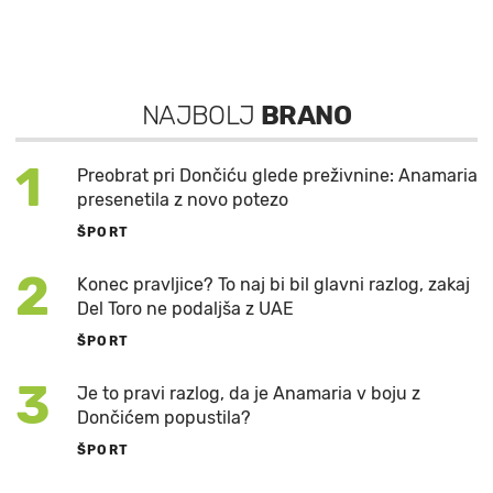
NAJBOLJ
BRANO
1
Preobrat pri Dončiću glede preživnine: Anamaria
presenetila z novo potezo
ŠPORT
2
Konec pravljice? To naj bi bil glavni razlog, zakaj
Del Toro ne podaljša z UAE
ŠPORT
3
Je to pravi razlog, da je Anamaria v boju z
Dončićem popustila?
ŠPORT