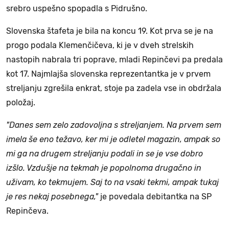
srebro uspešno spopadla s Pidrušno.
Slovenska štafeta je bila na koncu 19. Kot prva se je na
progo podala Klemenčičeva, ki je v dveh strelskih
nastopih nabrala tri poprave, mladi Repinčevi pa predala
kot 17. Najmlajša slovenska reprezentantka je v prvem
streljanju zgrešila enkrat, stoje pa zadela vse in obdržala
položaj.
"Danes sem zelo zadovoljna s streljanjem. Na prvem sem
imela še eno težavo, ker mi je odletel magazin, ampak so
mi ga na drugem streljanju podali in se je vse dobro
izšlo. Vzdušje na tekmah je popolnoma drugačno in
uživam, ko tekmujem. Saj to na vsaki tekmi, ampak tukaj
je res nekaj posebnega,"
je povedala debitantka na SP
Repinčeva.