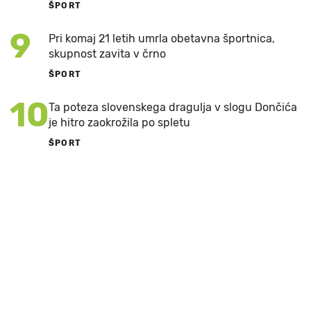
ŠPORT
9
Pri komaj 21 letih umrla obetavna športnica,
skupnost zavita v črno
ŠPORT
10
Ta poteza slovenskega dragulja v slogu Dončića
je hitro zaokrožila po spletu
ŠPORT