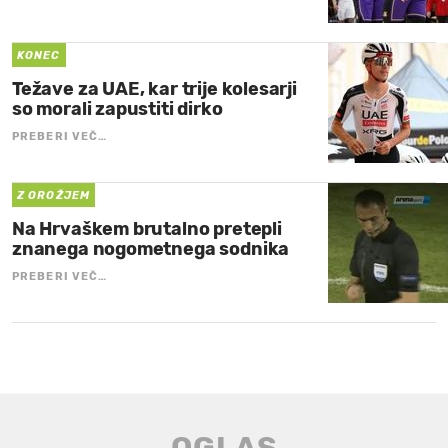
KONEC
Težave za UAE, kar trije kolesarji
so morali zapustiti dirko
PREBERI VEČ…
Z OROŽJEM
Na Hrvaškem brutalno pretepli
znanega nogometnega sodnika
PREBERI VEČ…