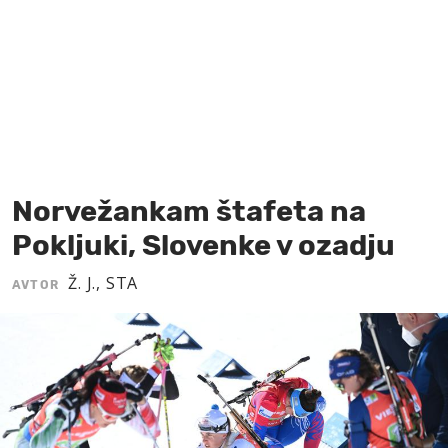
MOJ SANJ
Norvežankam štafeta na
Pokljuki, Slovenke v ozadju
Ž. J., STA
AVTOR