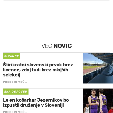
VEČ
NOVIC
FINANCE
Štirikratni slovenski prvak brez
licence, zdaj tudi brez mlajših
selekcij
PREBERI VEČ…
ENA ODPOVED
Le en košarkar Jezernikov bo
izpustil druženje v Sloveniji
PREBERI VEČ…