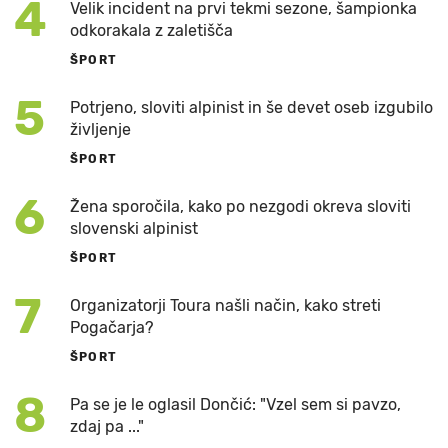
4
Velik incident na prvi tekmi sezone, šampionka
odkorakala z zaletišča
ŠPORT
5
Potrjeno, sloviti alpinist in še devet oseb izgubilo
življenje
ŠPORT
6
Žena sporočila, kako po nezgodi okreva sloviti
slovenski alpinist
ŠPORT
7
Organizatorji Toura našli način, kako streti
Pogačarja?
ŠPORT
8
Pa se je le oglasil Dončić: "Vzel sem si pavzo,
zdaj pa ..."