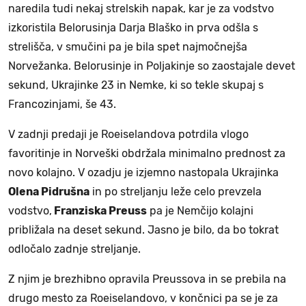
naredila tudi nekaj strelskih napak, kar je za vodstvo
izkoristila Belorusinja Darja Blaško in prva odšla s
strelišča, v smučini pa je bila spet najmočnejša
Norvežanka. Belorusinje in Poljakinje so zaostajale devet
sekund, Ukrajinke 23 in Nemke, ki so tekle skupaj s
Francozinjami, še 43.
V zadnji predaji je Roeiselandova potrdila vlogo
favoritinje in Norveški obdržala minimalno prednost za
novo kolajno. V ozadju je izjemno nastopala Ukrajinka
Olena Pidrušna
in po streljanju leže celo prevzela
vodstvo,
Franziska Preuss
pa je Nemčijo kolajni
približala na deset sekund. Jasno je bilo, da bo tokrat
odločalo zadnje streljanje.
Z njim je brezhibno opravila Preussova in se prebila na
drugo mesto za Roeiselandovo, v končnici pa se je za