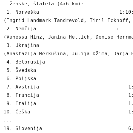
- ženske, štafeta (4x6 km):

 1. Norveška                           1:10:
(Ingrid Landmark Tandrevold, Tiril Eckhoff, 
 2. Nemčija                           +     
(Vanessa Hinz, Janina Hettich, Denise Herrma
 3. Ukrajina                                
(Anastazija Merkušina, Julija Džima, Darja B
 4. Belorusija                              
 5. Švedska                                 
 6. Poljska                                 
 7. Avstrija                              1:
 8. Francija                              1:
 9. Italija                               1:
10. Češka                                 1:
...

19. Slovenija                             6: