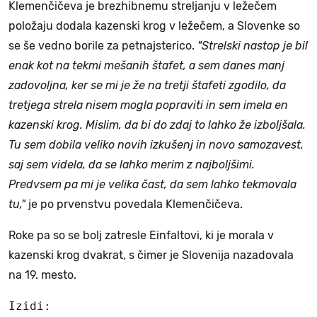
Klemenčičeva je brezhibnemu streljanju v ležečem
položaju dodala kazenski krog v ležečem, a Slovenke so
se še vedno borile za petnajsterico.
"Strelski nastop je bil
enak kot na tekmi mešanih štafet, a sem danes manj
zadovoljna, ker se mi je že na tretji štafeti zgodilo, da
tretjega strela nisem mogla popraviti in sem imela en
kazenski krog. Mislim, da bi do zdaj to lahko že izboljšala.
Tu sem dobila veliko novih izkušenj in novo samozavest,
saj sem videla, da se lahko merim z najboljšimi.
Predvsem pa mi je velika čast, da sem lahko tekmovala
tu,"
je po prvenstvu povedala Klemenčičeva.
Roke pa so se bolj zatresle Einfaltovi, ki je morala v
kazenski krog dvakrat, s čimer je Slovenija nazadovala
na 19. mesto.
Izidi:
