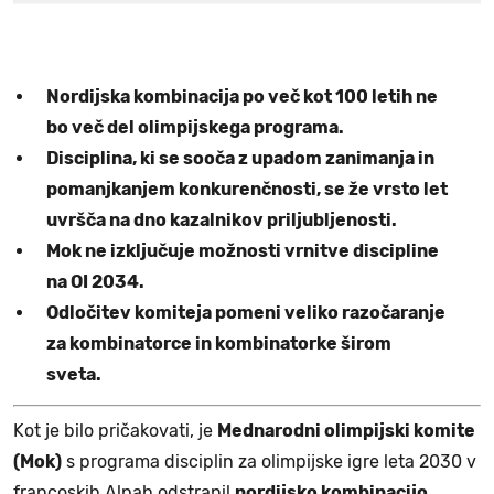
Nordijska kombinacija po več kot 100 letih ne
bo več del olimpijskega programa.
Disciplina, ki se sooča z upadom zanimanja in
pomanjkanjem konkurenčnosti, se že vrsto let
uvršča na dno kazalnikov priljubljenosti.
Mok ne izključuje možnosti vrnitve discipline
na OI 2034.
Odločitev komiteja pomeni veliko razočaranje
za kombinatorce in kombinatorke širom
sveta.
Kot je bilo pričakovati, je
Mednarodni olimpijski komite
(Mok)
s programa disciplin za olimpijske igre leta 2030 v
francoskih Alpah odstranil
nordijsko kombinacijo
.