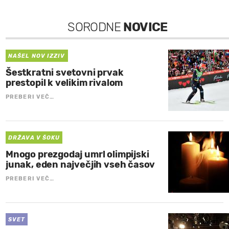
SORODNE
NOVICE
NAŠEL NOV IZZIV
Šestkratni svetovni prvak
prestopil k velikim rivalom
PREBERI VEČ…
DRŽAVA V ŠOKU
Mnogo prezgodaj umrl olimpijski
junak, eden največjih vseh časov
PREBERI VEČ…
SVET