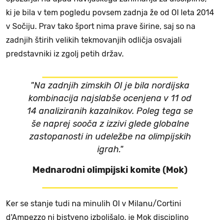
ki je bila v tem pogledu povsem zadnja že od OI leta 2014
v Sočiju. Prav tako šport nima prave širine, saj so na
zadnjih štirih velikih tekmovanjih odličja osvajali
predstavniki iz zgolj petih držav.
"Na zadnjih zimskih OI je bila nordijska
kombinacija najslabše ocenjena v 11 od
14 analiziranih kazalnikov. Poleg tega se
še naprej sooča z izzivi glede globalne
zastopanosti in udeležbe na olimpijskih
igrah."
Mednarodni olimpijski komite (Mok)
Ker se stanje tudi na minulih OI v Milanu/Cortini
d'Ampezzo ni bistveno izboljšalo, je Mok disciplino