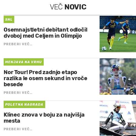
VEČ
NOVIC
SNL
Osemnajstletni debitant odločil
dvoboj med Celjem in Olimpijo
PREBERI VEČ…
MENJAVA NA VRHU
Nor Tour! Pred zadnjo etapo
razlika le osem sekund in vroče
besede
PREBERI VEČ…
POLETNA NAGRADA
Klinec znova v boju za najvišja
mesta
PREBERI VEČ…