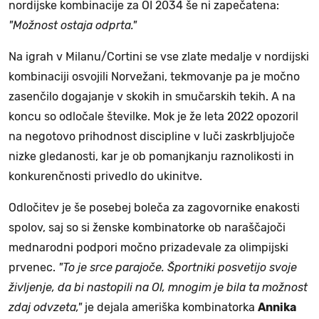
nordijske kombinacije za OI 2034 še ni zapečatena:
"Možnost ostaja odprta."
Na igrah v Milanu/Cortini se vse zlate medalje v nordijski
kombinaciji osvojili Norvežani, tekmovanje pa je močno
zasenčilo dogajanje v skokih in smučarskih tekih. A na
koncu so odločale številke. Mok je že leta 2022 opozoril
na negotovo prihodnost discipline v luči zaskrbljujoče
nizke gledanosti, kar je ob pomanjkanju raznolikosti in
konkurenčnosti privedlo do ukinitve.
Odločitev je še posebej boleča za zagovornike enakosti
spolov, saj so si ženske kombinatorke ob naraščajoči
mednarodni podpori močno prizadevale za olimpijski
prvenec.
"To je srce parajoče. Športniki posvetijo svoje
življenje, da bi nastopili na OI, mnogim je bila ta možnost
zdaj odvzeta,"
je dejala ameriška kombinatorka
Annika