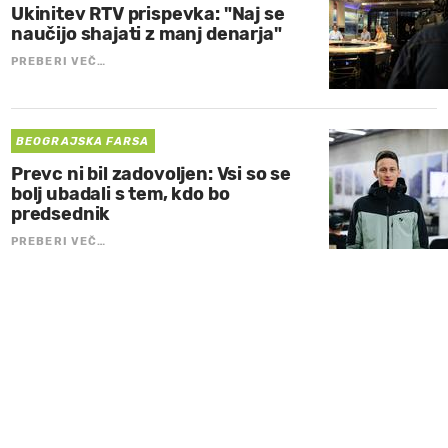
Ukinitev RTV prispevka: "Naj se
naučijo shajati z manj denarja"
PREBERI VEČ…
BEOGRAJSKA FARSA
Prevc ni bil zadovoljen: Vsi so se
bolj ubadali s tem, kdo bo
predsednik
PREBERI VEČ…