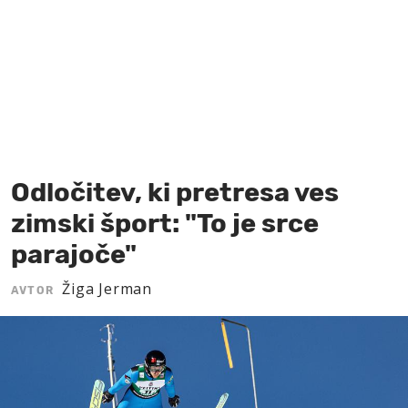
MOJ SANJ
Odločitev, ki pretresa ves
zimski šport: "To je srce
parajoče"
Žiga Jerman
AVTOR