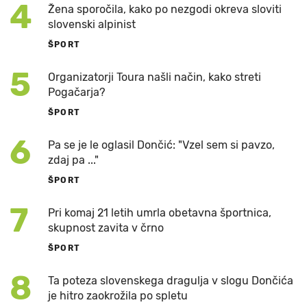
4
Žena sporočila, kako po nezgodi okreva sloviti
slovenski alpinist
ŠPORT
5
Organizatorji Toura našli način, kako streti
Pogačarja?
ŠPORT
6
Pa se je le oglasil Dončić: "Vzel sem si pavzo,
zdaj pa ..."
ŠPORT
7
Pri komaj 21 letih umrla obetavna športnica,
skupnost zavita v črno
ŠPORT
8
Ta poteza slovenskega dragulja v slogu Dončića
je hitro zaokrožila po spletu