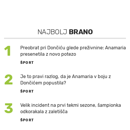
NAJBOLJ
BRANO
1
Preobrat pri Dončiću glede preživnine: Anamaria
presenetila z novo potezo
ŠPORT
2
Je to pravi razlog, da je Anamaria v boju z
Dončićem popustila?
ŠPORT
3
Velik incident na prvi tekmi sezone, šampionka
odkorakala z zaletišča
ŠPORT