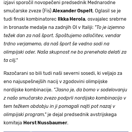
izjavi sporočil novopečeni predsednik Mednarodne
smučarske zveze (Fis)
Alexander Ospelt
. Oglasil se je
tudi finski kombinatorec
Ilkka Herola
, osvajalec srebrne
in bronaste medalje na zadnjih OI v Italiji:
"To je izjemno
težek dan za naš šport. Spoštujemo odločitev, vendar
trdno verjamemo, da naš šport še vedno sodi na
olimpijski oder. Naša skupnost ne bo prenehala delati za
ta cilj."
Razočarani so bili tudi naši severni sosedi, ki veljajo za
eno najuspešnejših nacij v zgodovini olimpijske
nordijske kombinacije.
"Jasno je, da bomo v sodelovanju
z našo smučarsko zvezo podprli nordijsko kombinacijo v
tem težkem obdobju in ji pomagali najti pot nazaj v
olimpijski program,"
je dejal predsednik avstrijskega
komiteja
Horst Nussbaumer
.