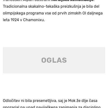
Tradicionalna skakalno-tekaška preizkušnja je bila del
olimpijskega programa vse od prvih zimskih OI daljnega
leta 1924 v Chamonixu.
Odločitev ni bila presenetljiva, saj je Mok že dlje časa
opozarjal na upad navijaškega zanimanja za disciplino,