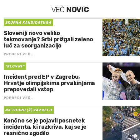
VEČ
NOVIC
SKUPNA KANDIDATURA
Sloveniji novo veliko
tekmovanje? Srbi prižgali zeleno
luč za soorganizacijo
PREBERI VEČ…
"KLOVNI"
Incident pred EP v Zagrebu,
Hrvatje olimpijskima prvakinjama
prepovedali vstop
PREBERI VEČ…
NA TOURU (Ž) ZAVRELO
Končno se je pojavil posnetek
incidenta, ki razkriva, kaj se je
resnično zgodilo