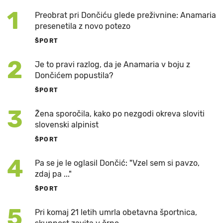
1
Preobrat pri Dončiću glede preživnine: Anamaria
presenetila z novo potezo
ŠPORT
2
Je to pravi razlog, da je Anamaria v boju z
Dončićem popustila?
ŠPORT
3
Žena sporočila, kako po nezgodi okreva sloviti
slovenski alpinist
ŠPORT
4
Pa se je le oglasil Dončić: "Vzel sem si pavzo,
zdaj pa ..."
ŠPORT
5
Pri komaj 21 letih umrla obetavna športnica,