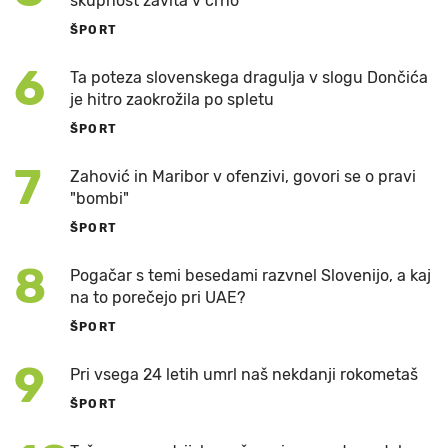
skupnost zavita v črno
ŠPORT
6
Ta poteza slovenskega dragulja v slogu Dončića
je hitro zaokrožila po spletu
ŠPORT
7
Zahović in Maribor v ofenzivi, govori se o pravi
"bombi"
ŠPORT
8
Pogačar s temi besedami razvnel Slovenijo, a kaj
na to porečejo pri UAE?
ŠPORT
9
Pri vsega 24 letih umrl naš nekdanji rokometaš
ŠPORT