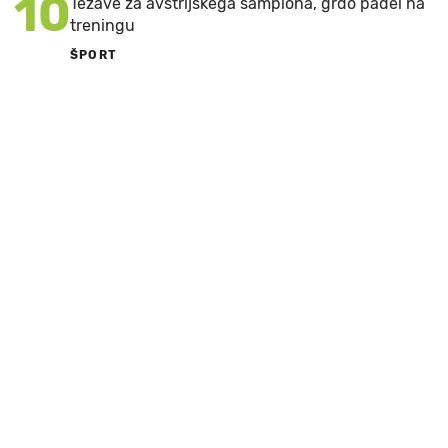
10
Težave za avstrijskega šampiona, grdo padel na
treningu
ŠPORT