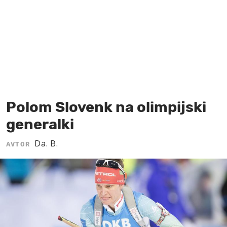
MOJ SANJ
Polom Slovenk na olimpijski
generalki
Da. B.
AVTOR