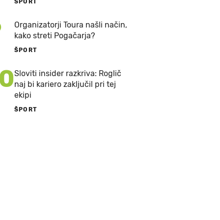
ŠPORT
9
Organizatorji Toura našli način,
kako streti Pogačarja?
ŠPORT
10
Sloviti insider razkriva: Roglič
naj bi kariero zaključil pri tej
ekipi
ŠPORT