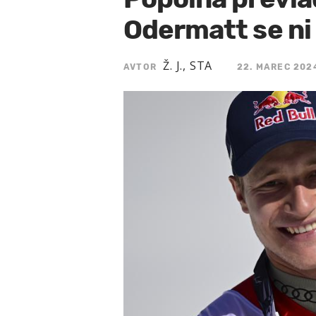
Odermatt se ni
Ž. J., STA
AVTOR
22. MAREC 2024