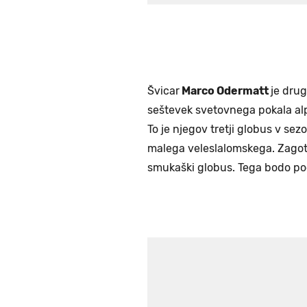
Švicar
Marco Odermatt
je drug
seštevek svetovnega pokala alp
To je njegov tretji globus v sez
malega veleslalomskega. Zagotov
smukaški globus. Tega bodo pode