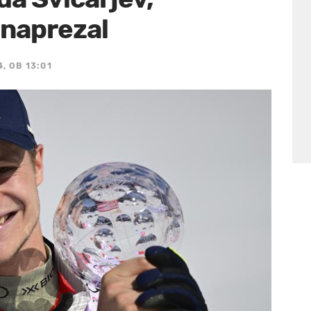
 naprezal
, OB 13:01