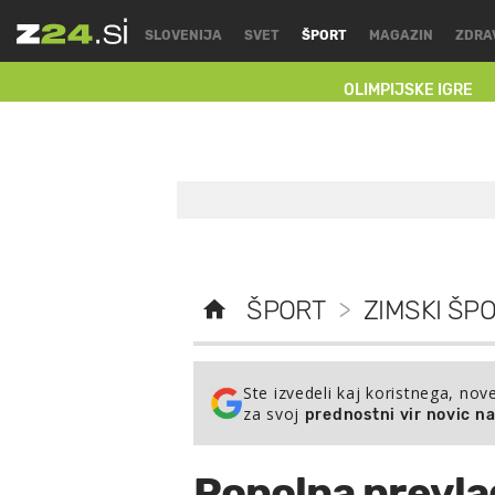
SLOVENIJA
SVET
ŠPORT
MAGAZIN
ZDRA
OLIMPIJSKE IGRE
ŠPORT
>
ZIMSKI ŠPO
Ste izvedeli kaj koristnega, nov
za svoj
prednostni vir novic n
Popolna prevla