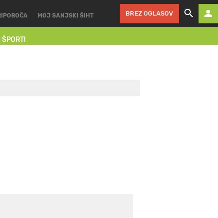
BREZ OGLASOV
RIPOROČA
MOJ SANJSKI ŠIHT
I ŠPORTI