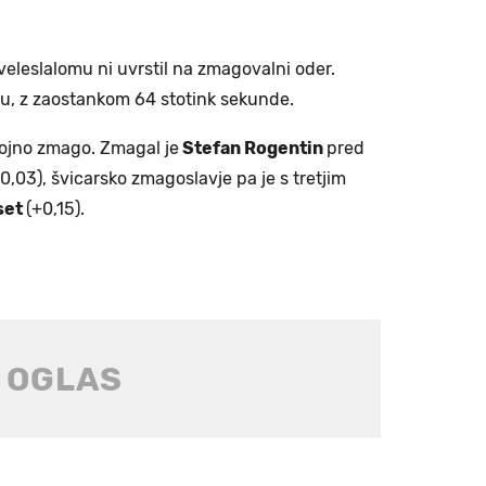
leslalomu ni uvrstil na zmagovalni oder.
u, z zaostankom 64 stotink sekunde.
trojno zmago. Zmagal je
Stefan Rogentin
pred
0,03), švicarsko zmagoslavje pa je s tretjim
set
(+0,15).