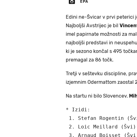
EPA
Edini ne-Švicar v prvi peterici 
Najboljši Avstrijec je bil
Vincen
imel papirnate možnosti za malo 
najboljši predstavi in neuspehu
ki je sezono končal s 495 točka
premagal za 86 točk.
Tretji v seštevku discipline, pra
izjemnim Odermattom zaostal 2
Na startu ni bilo Slovencev.
Mih
* Izidi:

 1. Stefan Rogentin (Šv
 2. Loic Meillard (Švi)
 3. Arnaud Boisset (Švi