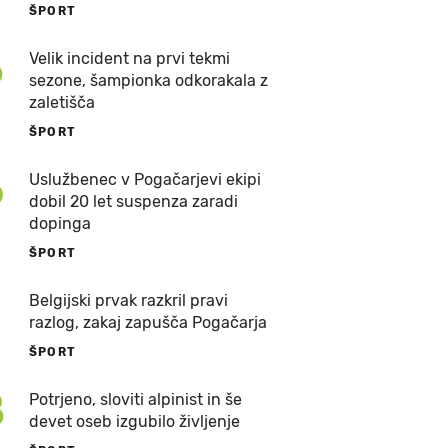
ŠPORT
5
Velik incident na prvi tekmi
sezone, šampionka odkorakala z
zaletišča
ŠPORT
6
Uslužbenec v Pogačarjevi ekipi
dobil 20 let suspenza zaradi
dopinga
ŠPORT
7
Belgijski prvak razkril pravi
razlog, zakaj zapušča Pogačarja
ŠPORT
8
Potrjeno, sloviti alpinist in še
devet oseb izgubilo življenje