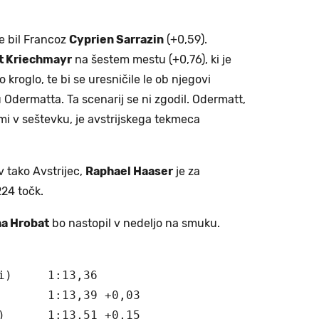
je bil Francoz
Cyprien Sarrazin
(+0,59).
t Kriechmayr
na šestem mestu (+0,76), ki je
kroglo, te bi se uresničile le ob njegovi
 Odermatta. Ta scenarij se ni zgodil. Odermatt,
mi v seštevku, je avstrijskega tekmeca
v tako Avstrijec,
Raphael Haaser
je za
24 točk.
a Hrobat
bo nastopil v nedeljo na smuku.
i)     1:13,36

       1:13,39 +0,03

)      1:13,51 +0,15
