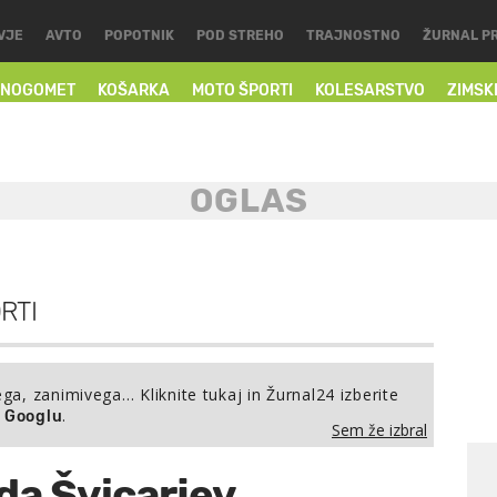
VJE
AVTO
POPOTNIK
POD STREHO
TRAJNOSTNO
ŽURNAL P
NOGOMET
KOŠARKA
MOTO ŠPORTI
KOLESARSTVO
ZIMSK
RTI
ega, zanimivega… Kliknite tukaj in Žurnal24 izberite
.
a Googlu
Sem že izbral
da Švicarjev,