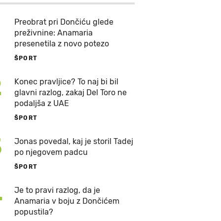
Preobrat pri Dončiću glede
preživnine: Anamaria
presenetila z novo potezo
ŠPORT
2
Konec pravljice? To naj bi bil
glavni razlog, zakaj Del Toro ne
podaljša z UAE
ŠPORT
3
Jonas povedal, kaj je storil Tadej
po njegovem padcu
ŠPORT
4
Je to pravi razlog, da je
Anamaria v boju z Dončićem
popustila?