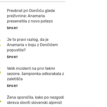
Preobrat pri Dončiću glede
preživnine: Anamaria
presenetila z novo potezo
ŠPORT
2
Je to pravi razlog, da je
Anamaria v boju z Dončićem
popustila?
ŠPORT
3
Velik incident na prvi tekmi
sezone, šampionka odkorakala z
zaletišča
ŠPORT
4
Žena sporočila, kako po nezgodi
okreva sloviti slovenski alpinist