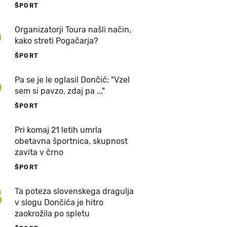
ŠPORT
5
Organizatorji Toura našli način,
kako streti Pogačarja?
ŠPORT
6
Pa se je le oglasil Dončić: "Vzel
sem si pavzo, zdaj pa ..."
ŠPORT
7
Pri komaj 21 letih umrla
obetavna športnica, skupnost
zavita v črno
ŠPORT
8
Ta poteza slovenskega dragulja
v slogu Dončića je hitro
zaokrožila po spletu