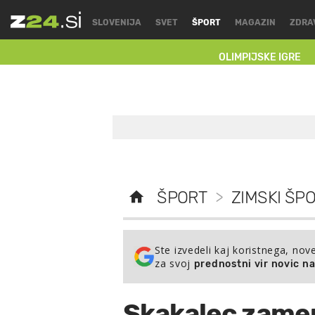
SLOVENIJA
SVET
ŠPORT
MAGAZIN
ZDRA
OLIMPIJSKE IGRE
ŠPORT
>
ZIMSKI ŠPO
Ste izvedeli kaj koristnega, nov
za svoj
prednostni vir novic n
Skakalec zamen