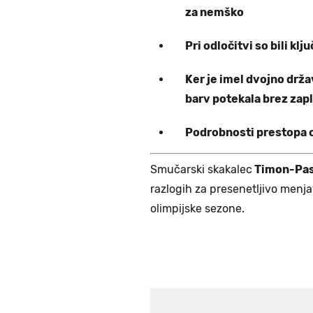
za nemško
Pri odločitvi so bili kl
Ker je imel dvojno drž
barv potekala brez zap
Podrobnosti prestopa o
Smučarski skakalec
Timon-Pas
razlogih za presenetljivo men
olimpijske sezone.