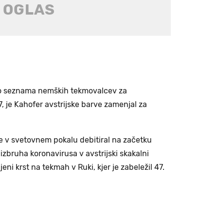
avo seznama nemških tekmovalcev za
je Kahofer avstrijske barve zamenjal za
e v svetovnem pokalu debitiral na začetku
izbruha koronavirusa v avstrijski skakalni
ni krst na tekmah v Ruki, kjer je zabeležil 47.