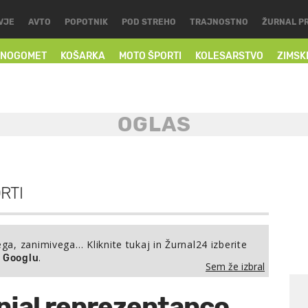
VJE
AVTO
POPOTNIK
POD STREHO
TRAJNOSTNO
ŽURNAL P
NOGOMET
KOŠARKA
MOTO ŠPORTI
KOLESARSTVO
ZIMSK
RTI
ega, zanimivega… Kliknite tukaj in Žurnal24 izberite
.
a Googlu
Sem že izbral
jal reprezentanco,