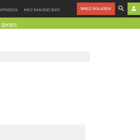
BREZ OGLASOV
RIPOROČA
MOJ SANJSKI ŠIHT
I ŠPORTI