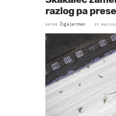
razlog pa prese
Žiga Jerman
AVTOR
21. MAJ 20