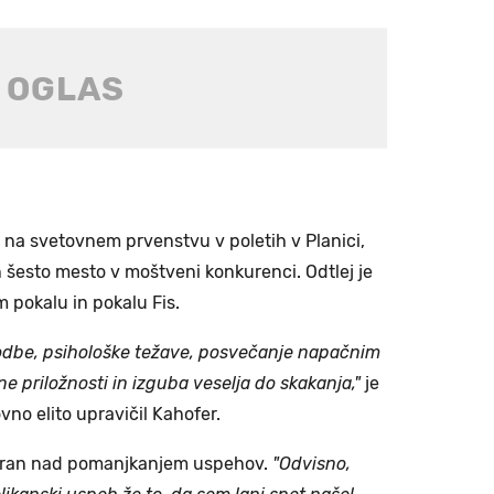
t na svetovnem prvenstvu v poletih v Planici,
in šesto mesto v moštveni konkurenci. Odtlej je
 pokalu in pokalu Fis.
škodbe, psihološke težave, posvečanje napačnim
e priložnosti in izguba veselja do skakanja,"
je
o elito upravičil Kahofer.
čaran nad pomanjkanjem uspehov.
"Odvisno,