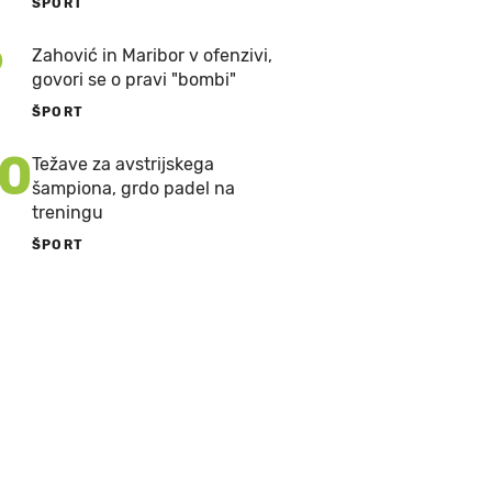
ŠPORT
9
Zahović in Maribor v ofenzivi,
govori se o pravi "bombi"
ŠPORT
10
Težave za avstrijskega
šampiona, grdo padel na
treningu
ŠPORT