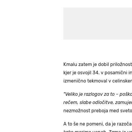
Kmalu zatem je dobil priložnos
kjer je osvojil 34. v posamični 
izmenično tekmoval v celinskem
"Veliko je razlogov za to – po
rečem, slabe odločitve, zamujen
nezmožnost preboja med svetovn
A to še ne pomeni, da je razo