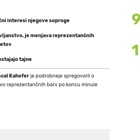
jučni interesi njegove soproge
avljanstvo, je menjava reprezentančnih
letov
stajajo tajne
cal Kahofer
je podrobneje spregovoril o
javo reprezentančnih barv po koncu minule