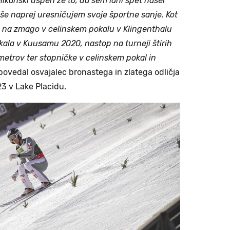
ikanski uspeh že to, da sem lani spet našel
 še naprej uresničujem svoje športne sanje. Kot
 na zmago v celinskem pokalu v Klingenthalu
kala v Kuusamu 2020, nastop na turneji štirih
metrov ter stopničke v celinskem pokal in
povedal osvajalec bronastega in zlatega odličja
23 v Lake Placidu.