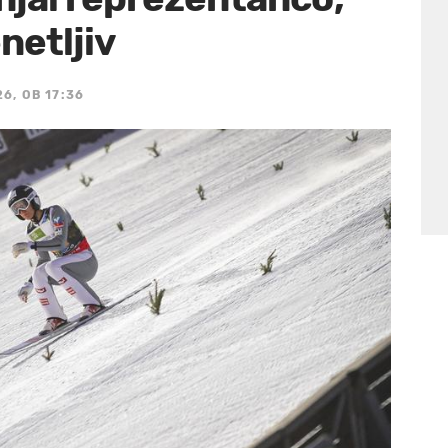
netljiv
26, OB 17:36