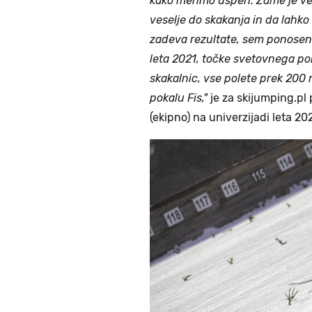
kako merimo uspeh. Zame je vel
veselje do skakanja in da lahko
zadeva rezultate, sem ponosen
leta 2021, točke svetovnega po
skakalnic, vse polete prek 200 
pokalu Fis,"
je za skijumping.pl 
(ekipno) na univerzijadi leta 20