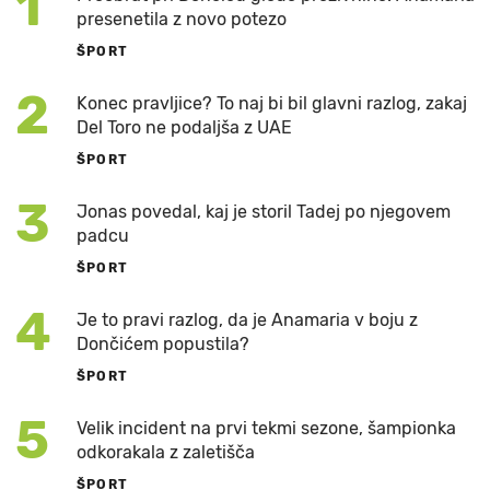
1
presenetila z novo potezo
ŠPORT
2
Konec pravljice? To naj bi bil glavni razlog, zakaj
Del Toro ne podaljša z UAE
ŠPORT
3
Jonas povedal, kaj je storil Tadej po njegovem
padcu
ŠPORT
4
Je to pravi razlog, da je Anamaria v boju z
Dončićem popustila?
ŠPORT
5
Velik incident na prvi tekmi sezone, šampionka
odkorakala z zaletišča
ŠPORT