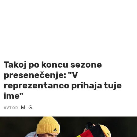
MOJ SANJ
Takoj po koncu sezone
presenečenje: "V
reprezentanco prihaja tuje
ime"
M. G.
AVTOR