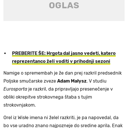
PREBERITE ŠE: Hrgota dal jasno vedeti, katero
reprezentanco želi voditi v prihodnji sezoni
Namige o spremembah je že dan prej razkril predsednik
Poljske smučarske zveze
Adam Małysz
. V studiu
Eurosporta
je razkril, da pripravljajo presenečenje v
obliki okrepitve strokovnega štaba s tujim
strokovnjakom.
Orel iz Wisłe imena ni želel razkriti, je pa napovedal, da
bo vse uradno znano najpozneje do sredine aprila. Enak