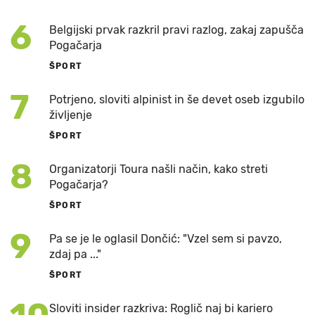
6
Belgijski prvak razkril pravi razlog, zakaj zapušča
Pogačarja
ŠPORT
7
Potrjeno, sloviti alpinist in še devet oseb izgubilo
življenje
ŠPORT
8
Organizatorji Toura našli način, kako streti
Pogačarja?
ŠPORT
9
Pa se je le oglasil Dončić: "Vzel sem si pavzo,
zdaj pa ..."
ŠPORT
Sloviti insider razkriva: Roglič naj bi kariero