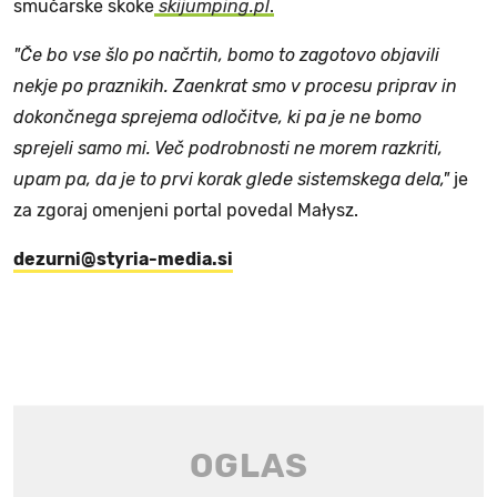
smučarske skoke
skijumping.pl
.
"Če bo vse šlo po načrtih, bomo to zagotovo objavili
nekje po praznikih. Zaenkrat smo v procesu priprav in
dokončnega sprejema odločitve, ki pa je ne bomo
sprejeli samo mi. Več podrobnosti ne morem razkriti,
upam pa, da je to prvi korak glede sistemskega dela,"
je
za zgoraj omenjeni portal povedal Małysz.
dezurni@styria-media.si