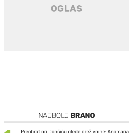
NAJBOLJ
BRANO
Preobrat pri Dončiću glede preživnine: Anamaria