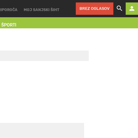
BREZ OGLASOV
RIPOROČA
MOJ SANJSKI ŠIHT
I ŠPORTI