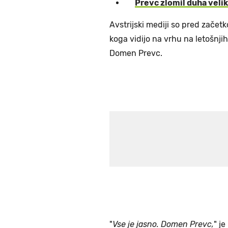
Prevc zlomil duha veli
Avstrijski mediji so pred zače
koga vidijo na vrhu na letošnjih 
Domen Prevc.
"
Vse je jasno. Domen Prevc,
" j