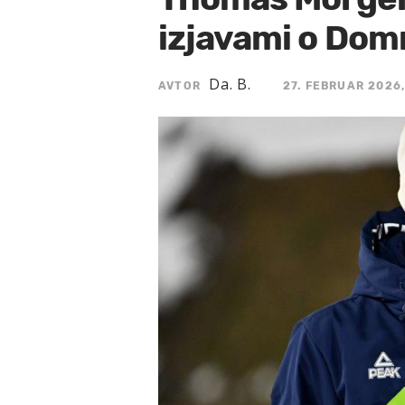
izjavami o Dom
Da. B.
AVTOR
27. FEBRUAR 2026,