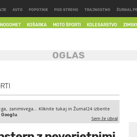
VJE
AVTO
POPOTNIK
POD STREHO
TRAJNOSTNO
ŽURNAL P
NOGOMET
KOŠARKA
MOTO ŠPORTI
KOLESARSTVO
ZIMSK
RTI
ega, zanimivega… Kliknite tukaj in Žurnal24 izberite
.
a Googlu
Sem že izbral
stern z neverjetnimi