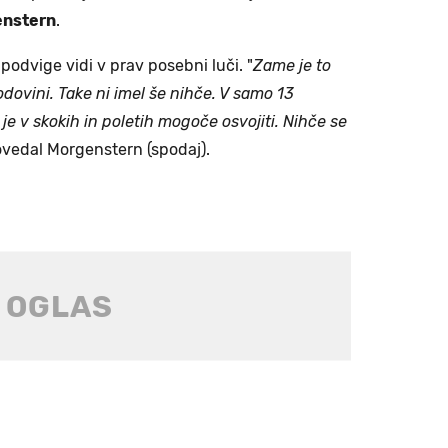
nstern
.
podvige vidi v prav posebni luči. "
Zame je to
dovini. Take ni imel še nihče. V samo 13
r je v skokih in poletih mogoče osvojiti. Nihče se
povedal Morgenstern (spodaj).