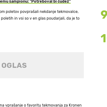
kemu šampionu: "Potreboval bi čudež"
tkom poletov povprašali nekdanje tekmovalce,
poletih in vsi so v en glas poudarjali, da je to
e na vprašanje o favoritu tekmovanja za Kronen