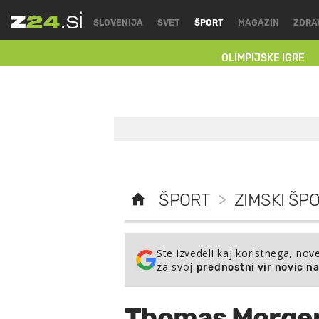
SLOVENIJA
SVET
ŠPORT
MAGAZIN
ZDRA
OLIMPIJSKE IGRE
ŠPORT
>
ZIMSKI ŠPO
Ste izvedeli kaj koristnega, nov
za svoj
prednostni vir novic n
Thomas Morgen