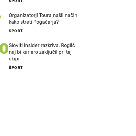
ŠPORT
9
Organizatorji Toura našli način,
kako streti Pogačarja?
ŠPORT
10
Sloviti insider razkriva: Roglič
naj bi kariero zaključil pri tej
ekipi
ŠPORT