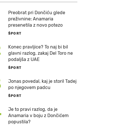
Preobrat pri Dončiću glede
preživnine: Anamaria
presenetila z novo potezo
ŠPORT
2
Konec pravljice? To naj bi bil
glavni razlog, zakaj Del Toro ne
podaljša z UAE
ŠPORT
3
Jonas povedal, kaj je storil Tadej
po njegovem padcu
ŠPORT
4
Je to pravi razlog, da je
Anamaria v boju z Dončićem
popustila?