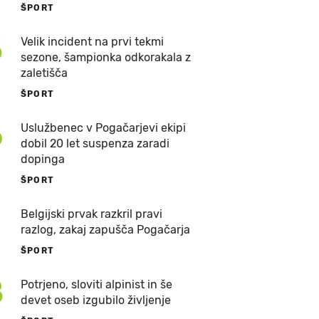
ŠPORT
5
Velik incident na prvi tekmi
sezone, šampionka odkorakala z
zaletišča
ŠPORT
6
Uslužbenec v Pogačarjevi ekipi
dobil 20 let suspenza zaradi
dopinga
ŠPORT
7
Belgijski prvak razkril pravi
razlog, zakaj zapušča Pogačarja
ŠPORT
8
Potrjeno, sloviti alpinist in še
devet oseb izgubilo življenje