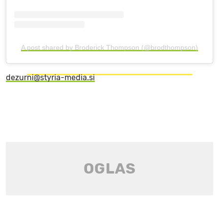
A post shared by Broderick Thompson (@brodthompson)
dezurni@styria-media.si