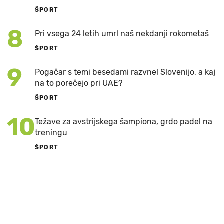
ŠPORT
8
Pri vsega 24 letih umrl naš nekdanji rokometaš
ŠPORT
9
Pogačar s temi besedami razvnel Slovenijo, a kaj
na to porečejo pri UAE?
ŠPORT
10
Težave za avstrijskega šampiona, grdo padel na
treningu
ŠPORT