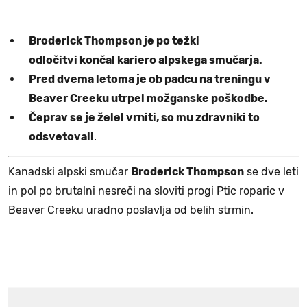
Broderick Thompson je po težki
odločitvi končal kariero alpskega smučarja.
Pred dvema letoma je ob padcu na treningu v
Beaver Creeku utrpel možganske poškodbe.
Čeprav se je želel vrniti, so mu zdravniki to
odsvetovali
.
Kanadski alpski smučar
Broderick Thompson
se dve leti
in pol po brutalni nesreči na sloviti progi Ptic roparic v
Beaver Creeku uradno poslavlja od belih strmin.