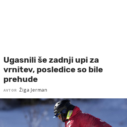
MOJ SANJ
Ugasnili še zadnji upi za
vrnitev, posledice so bile
prehude
Žiga Jerman
AVTOR