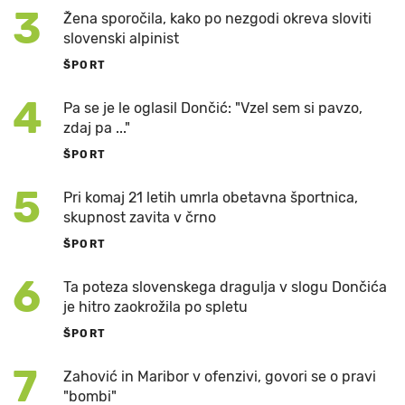
3
Žena sporočila, kako po nezgodi okreva sloviti
slovenski alpinist
ŠPORT
4
Pa se je le oglasil Dončić: "Vzel sem si pavzo,
zdaj pa ..."
ŠPORT
5
Pri komaj 21 letih umrla obetavna športnica,
skupnost zavita v črno
ŠPORT
6
Ta poteza slovenskega dragulja v slogu Dončića
je hitro zaokrožila po spletu
ŠPORT
7
Zahović in Maribor v ofenzivi, govori se o pravi
"bombi"