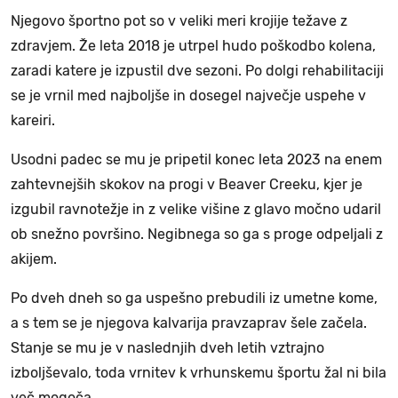
Njegovo športno pot so v veliki meri krojije težave z
zdravjem. Že leta 2018 je utrpel hudo poškodbo kolena,
zaradi katere je izpustil dve sezoni. Po dolgi rehabilitaciji
se je vrnil med najboljše in dosegel največje uspehe v
kareiri.
Usodni padec se mu je pripetil konec leta 2023 na enem
zahtevnejših skokov na progi v Beaver Creeku, kjer je
izgubil ravnotežje in z velike višine z glavo močno udaril
ob snežno površino. Negibnega so ga s proge odpeljali z
akijem.
Po dveh dneh so ga uspešno prebudili iz umetne kome,
a s tem se je njegova kalvarija pravzaprav šele začela.
Stanje se mu je v naslednjih dveh letih vztrajno
izboljševalo, toda vrnitev k vrhunskemu športu žal ni bila
več mogoča.