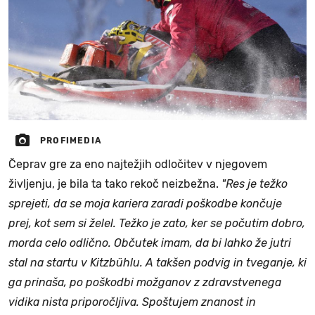
PROFIMEDIA
Čeprav gre za eno najtežjih odločitev v njegovem
življenju, je bila ta tako rekoč neizbežna.
"Res je težko
sprejeti, da se moja kariera zaradi poškodbe končuje
prej, kot sem si želel. Težko je zato, ker se počutim dobro,
morda celo odlično. Občutek imam, da bi lahko že jutri
stal na startu v Kitzbühlu. A takšen podvig in tveganje, ki
ga prinaša, po poškodbi možganov z zdravstvenega
vidika nista priporočljiva. Spoštujem znanost in