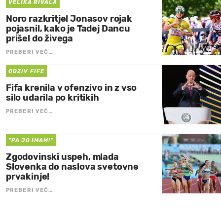
VELIKA RIVALA
Noro razkritje! Jonasov rojak
pojasnil, kako je Tadej Dancu
prišel do živega
PREBERI VEČ…
ODZIV FIFE
Fifa krenila v ofenzivo in z vso
silo udarila po kritikih
PREBERI VEČ…
"PA JO IMAM!"
Zgodovinski uspeh, mlada
Slovenka do naslova svetovne
prvakinje!
PREBERI VEČ…