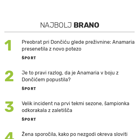
NAJBOLJ
BRANO
1
Preobrat pri Dončiću glede preživnine: Anamaria
presenetila z novo potezo
ŠPORT
2
Je to pravi razlog, da je Anamaria v boju z
Dončićem popustila?
ŠPORT
3
Velik incident na prvi tekmi sezone, šampionka
odkorakala z zaletišča
ŠPORT
4
Žena sporočila, kako po nezgodi okreva sloviti