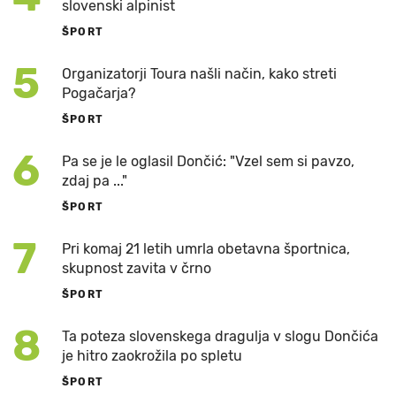
slovenski alpinist
ŠPORT
5
Organizatorji Toura našli način, kako streti
Pogačarja?
ŠPORT
6
Pa se je le oglasil Dončić: "Vzel sem si pavzo,
zdaj pa ..."
ŠPORT
7
Pri komaj 21 letih umrla obetavna športnica,
skupnost zavita v črno
ŠPORT
8
Ta poteza slovenskega dragulja v slogu Dončića
je hitro zaokrožila po spletu
ŠPORT