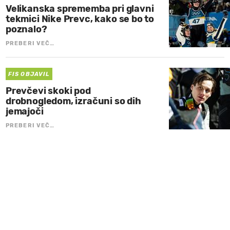
Velikanska sprememba pri glavni
tekmici Nike Prevc, kako se bo to
poznalo?
PREBERI VEČ…
FIS OBJAVIL
Prevčevi skoki pod
drobnogledom, izračuni so dih
jemajoči
PREBERI VEČ…