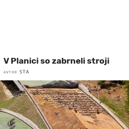
MOJ SANJ
V Planici so zabrneli stroji
STA
AVTOR