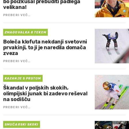
bo poizkušal prebuditi padlega
velikana!
PREBERI VEČ…
ZMAGOVALKA 8 TEKEM
Boleča klofuta nekdanji svetovni
prvakinji, to ji je naredila domača
zveza
PREBERI VEČ…
KAZANJE S PRSTOM
Škandal v poljskih skokih,
olimpijski junak bi zadevo reševal
na sodišču
PREBERI VEČ…
SMUČARSKI SKOKI