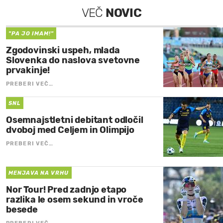
VEČ
NOVIC
"PA JO IMAM!"
Zgodovinski uspeh, mlada
Slovenka do naslova svetovne
prvakinje!
PREBERI VEČ…
SNL
Osemnajstletni debitant odločil
dvoboj med Celjem in Olimpijo
PREBERI VEČ…
MENJAVA NA VRHU
Nor Tour! Pred zadnjo etapo
razlika le osem sekund in vroče
besede