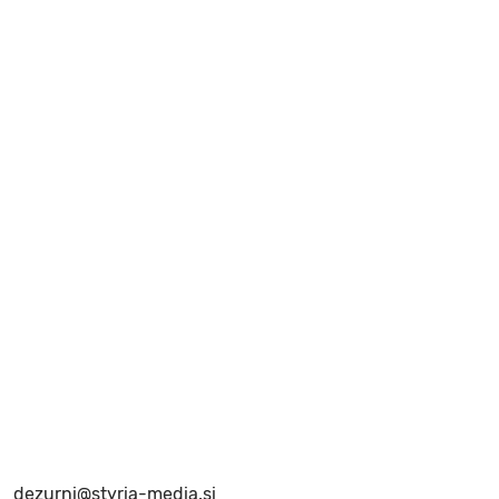
dezurni@styria-media.si