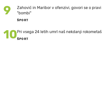
9
Zahović in Maribor v ofenzivi, govori se o pravi
"bombi"
ŠPORT
10
Pri vsega 24 letih umrl naš nekdanji rokometaš
ŠPORT