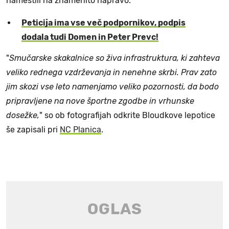
namestili na znamenito napravo.
Peticija ima vse več podpornikov, podpis
dodala tudi Domen in Peter Prevc!
"
Smučarske skakalnice so živa infrastruktura, ki zahteva
veliko rednega vzdrževanja in nenehne skrbi. Prav zato
jim skozi vse leto namenjamo veliko pozornosti, da bodo
pripravljene na nove športne zgodbe in vrhunske
dosežke,
" so ob fotografijah odkrite Bloudkove lepotice
še zapisali pri
NC Planica
.