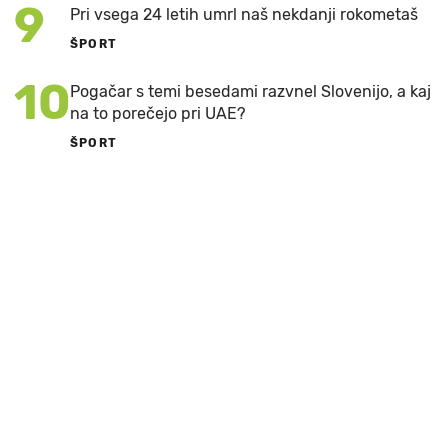
9
Pri vsega 24 letih umrl naš nekdanji rokometaš
ŠPORT
10
Pogačar s temi besedami razvnel Slovenijo, a kaj
na to porečejo pri UAE?
ŠPORT