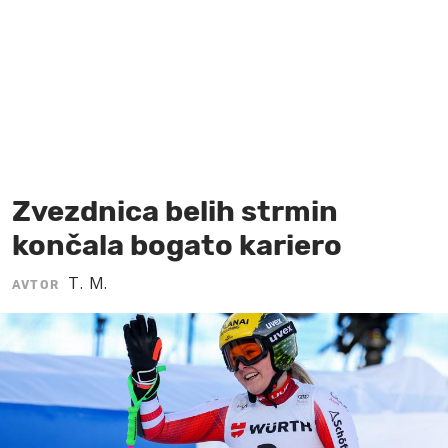
MOJ SANJ
Zvezdnica belih strmin
končala bogato kariero
T. M.
AVTOR