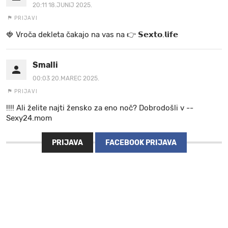
20:11 18.JUNIJ 2025.
PRIJAVI
🍓 V r o č a d e k l e t a ča k a jo na va s n a 👉 𝗦𝗲𝘅𝘁𝗼.𝗹𝗶𝗳𝗲
Smalli
00:03 20.MAREC 2025.
PRIJAVI
!!!! Ali želite najti žensko za eno noč? Dobrodošli v --
Sexy24.mom
PRIJAVA
FACEBOOK PRIJAVA