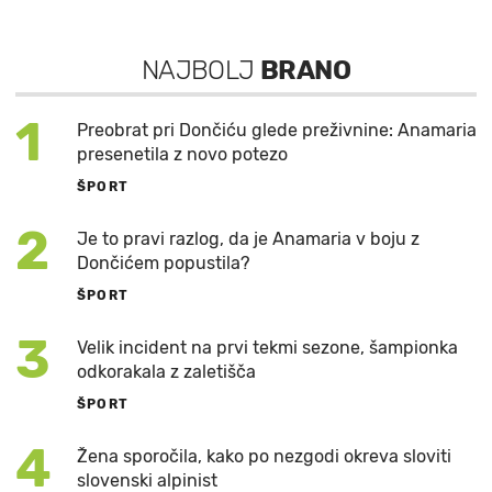
NAJBOLJ
BRANO
1
Preobrat pri Dončiću glede preživnine: Anamaria
presenetila z novo potezo
ŠPORT
2
Je to pravi razlog, da je Anamaria v boju z
Dončićem popustila?
ŠPORT
3
Velik incident na prvi tekmi sezone, šampionka
odkorakala z zaletišča
ŠPORT
4
Žena sporočila, kako po nezgodi okreva sloviti
slovenski alpinist