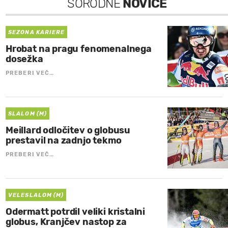
SORODNE
NOVICE
SEZONA KARIERE
Hrobat na pragu fenomenalnega
dosežka
PREBERI VEČ…
SLALOM (M)
Meillard odločitev o globusu
prestavil na zadnjo tekmo
PREBERI VEČ…
VELESLALOM (M)
Odermatt potrdil veliki kristalni
globus, Kranjčev nastop za