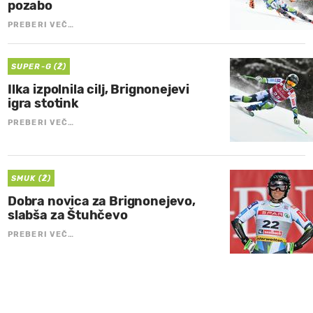
pozabo
PREBERI VEČ…
SUPER-G (Ž)
Ilka izpolnila cilj, Brignonejevi
igra stotink
PREBERI VEČ…
SMUK (Ž)
Dobra novica za Brignonejevo,
slabša za Štuhčevo
PREBERI VEČ…