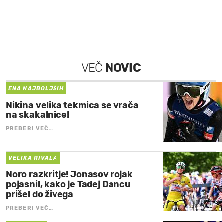
VEČ
NOVIC
ENA NAJBOLJŠIH
Nikina velika tekmica se vrača
na skakalnice!
PREBERI VEČ…
VELIKA RIVALA
Noro razkritje! Jonasov rojak
pojasnil, kako je Tadej Dancu
prišel do živega
PREBERI VEČ…