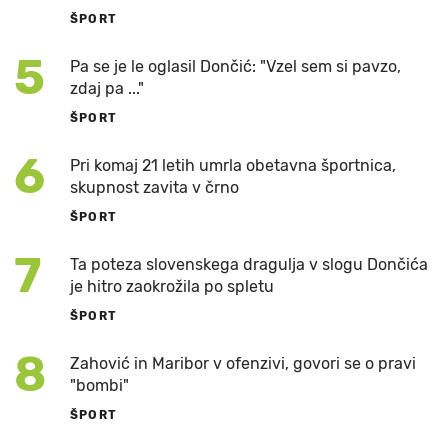
ŠPORT
5
Pa se je le oglasil Dončić: "Vzel sem si pavzo,
zdaj pa ..."
ŠPORT
6
Pri komaj 21 letih umrla obetavna športnica,
skupnost zavita v črno
ŠPORT
7
Ta poteza slovenskega dragulja v slogu Dončića
je hitro zaokrožila po spletu
ŠPORT
8
Zahović in Maribor v ofenzivi, govori se o pravi
"bombi"
ŠPORT